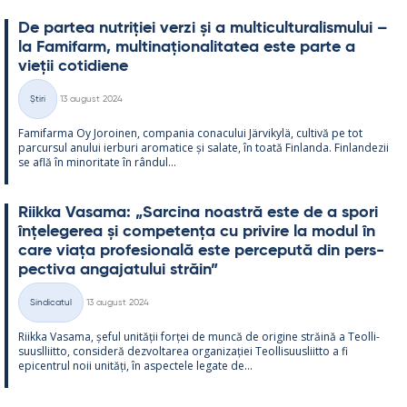
De par­tea nut­riției verzi și a mul­ticul­tu­ra­lis­mu­lui –
la Fa­mi­farm, mul­ti­națio­na­li­ta­tea este parte a
vieții co­ti­diene
Kirjoitettu
Știri
13 august 2024
Categorii
Fa­mi­farma Oy Jo­roi­nen, com­pa­nia co­nacu­lui Jär­vi­kylä, cul­tivă pe tot
parcur­sul anu­lui ier­buri aro­ma­tice și sa­late, în toată Fin­landa. Fin­lan­dezii
se află în mi­no­ri­tate în rân­dul...
Riikka Va­sama: „Sarcina noa­stră este de a spori
înțe­le­ge­rea și com­pe­tența cu pri­vire la mo­dul în
care viața pro­fe­sio­nală este perce­pută din pers­
pec­tiva an­ga­ja­tu­lui străin”
Kirjoitettu
Sindicatul
13 august 2024
Categorii
Riikka Va­sama, șe­ful unității forței de muncă de ori­gine străină a Teol­li­
suusl­liitto, con­si­deră dez­vol­ta­rea or­ga­nizației Teol­li­suus­liitto a fi
epicent­rul noii unități, în as­pec­tele le­gate de...