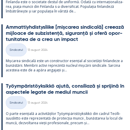
Fin­landa este o socie­tate des­tul de uni­formă. Odată cu in­ter­națio­na­liza­
rea, piața muncii din Fin­landa s-a di­ver­si­ficat. Po­pu­lația fin­lan­deză
îmbătrâ­nește și iar po­pu­lația în vârstă de...
Am­mat­tiyh­dis­tys­liike [mișca­rea sin­dicală] cree­ază
mij­loace de subzis­tență, si­gu­ranță și oferă opor­
tu­ni­ta­tea de a crea un im­pact
Kirjoitettu
Sindicatul
13 august 2024
Categorii
Mișca­rea sin­dicală este un con­struc­tor esențial al societății fin­lan­deze a
bunăstă­rii. Mem­brii ac­tivi reprezintă nucleul mișcă­rii sin­dicale. Sarcina
aces­teia este de a apăra an­ga­jații și...
Työym­pä­ris­töyk­sikkö ajută, con­si­liază și spri­jină în
as­pec­tele le­gate de me­diul muncii
Kirjoitettu
Sindicatul
13 august 2024
Categorii
O parte esențială a ac­ti­vități­lor Työym­pä­ris­töyk­sikkö din cadrul Teol­li­
suus­liitto este reprezen­tată de pro­tecția muncii , bunăs­ta­rea la locul de
muncă, dez­vol­ta­rea vieții pro­fe­sio­nale, precum și...