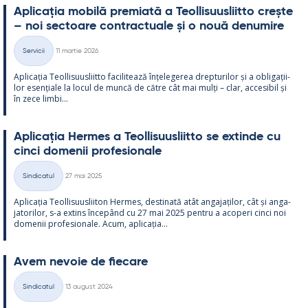
Aplicația mo­bilă pre­miată a Teol­li­suus­liitto crește
– noi sec­toare cont­rac­tuale și o nouă de­nu­mire
Kirjoitettu
Servicii
11 martie 2026
Categorii
Aplicația Teol­li­suus­liitto faci­li­tează înțe­le­ge­rea drep­tu­ri­lor și a obli­gații­
lor esențiale la locul de muncă de către cât mai mulți – clar, acce­si­bil și
în zece limbi...
Aplicația Her­mes a Teol­li­suus­liitto se ex­tinde cu
cinci do­me­nii pro­fe­sio­nale
Kirjoitettu
Sindicatul
27 mai 2025
Categorii
Aplicația Teol­li­suus­lii­ton Her­mes, des­ti­nată atât an­ga­jați­lor, cât și an­ga­
ja­to­ri­lor, s-a ex­tins începând cu 27 mai 2025 pentru a aco­peri cinci noi
do­me­nii pro­fe­sio­nale. Acum, aplicația...
Avem ne­voie de fiecare
Kirjoitettu
Sindicatul
13 august 2024
Categorii