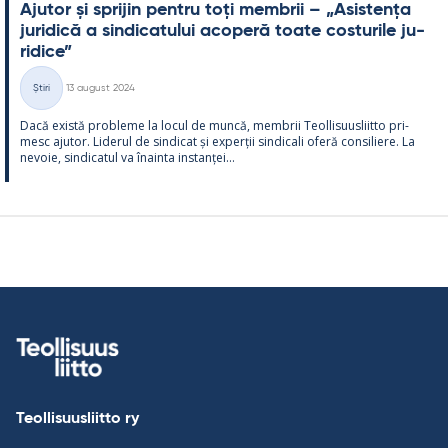
Aju­tor și spri­jin pentru toți mem­brii – „Asis­tența
ju­ri­dică a sin­dica­tu­lui aco­peră toate cos­tu­rile ju­
ri­dice”
Kirjoitettu
Știri
13 august 2024
Categorii
Dacă există probleme la locul de muncă, mem­brii Teol­li­suus­liitto pri­
mesc aju­tor. Li­de­rul de sin­dicat și ex­perții sin­dicali oferă con­si­liere. La
ne­voie, sin­dica­tul va înainta ins­tanței...
Teollisuusliitto ry