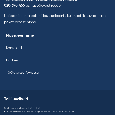
020 690 455
esmaspäevast reedeni
Helistamine maksab nii lautatelefonilt kui mobiililt tavapärase
paketikohase hinna.
Navigeerimine
Kontaktid
Uudised
Töötukassa A-kassa
Telli uudiskiri
Seda saiti kaitseb reCAPTCHA.
Kehtivad Google’i
privaatsuspoliitika
ja
teenusetingimused
.