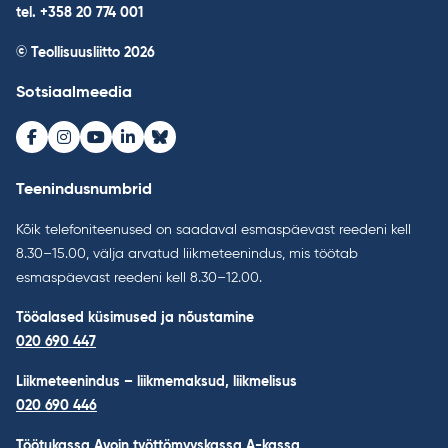
tel. +358 20 774 001
© Teollisuusliitto 2026
Sotsiaalmeedia
Facebook
Instagram
Youtube
LinkedIn
Bluesky
Teenindusnumbrid
Kõik telefoniteenused on saadaval esmaspäevast reedeni kell
8.30–15.00, välja arvatud liikmeteenindus, mis töötab
esmaspäevast reedeni kell 8.30–12.00.
Tööalased küsimused ja nõustamine
020 690 447
Liikmeteenindus – liikmemaksud, liikmelisus
020 690 446
Töötukassa Avoin työttömyyskassa A-kassa