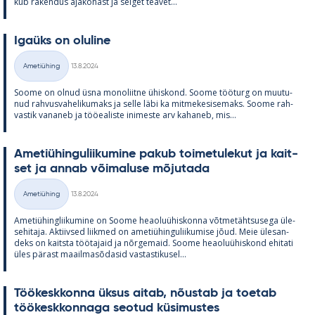
kub ra­ken­dus aja­ko­hast ja sel­get tea­vet...
Igaüks on olu­line
Kirjoitettu
Ametiühing
13.8.2024
Kategooriad
Soome on ol­nud üsna mo­no­liitne ühis­kond. Soome töö­turg on muu­tu­
nud rah­vus­va­he­li­ku­maks ja selle läbi ka mit­me­ke­si­se­maks. Soome rah­
vas­tik va­na­neb ja töö­ea­liste ini­meste arv ka­ha­neb, mis...
Ame­tiü­hin­gu­lii­ku­mine pa­kub toi­me­tu­le­kut ja kait­
set ja an­nab või­ma­luse mõ­ju­tada
Kirjoitettu
Ametiühing
13.8.2024
Kategooriad
Ame­tiü­hinglii­ku­mine on Soome heao­luü­his­konna võt­me­täht­susega üle­
se­hi­taja. Ak­tiiv­sed liik­med on ame­tiü­hin­gu­lii­ku­mise jõud. Meie üle­san­
deks on kaitsta töö­ta­jaid ja nõr­ge­maid. Soome heao­luü­his­kond ehi­tati
üles pä­rast maa­il­masõ­da­sid vas­tas­ti­kusel...
Töö­kesk­konna ük­sus ai­tab, nõus­tab ja toe­tab
töö­kesk­kon­naga seo­tud kü­si­mus­tes