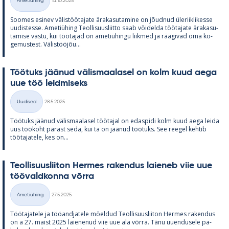
Ametiühing
14.10.2025
Kategooriad
Soo­mes esi­nev vä­lis­töö­ta­jate ära­ka­su­ta­mine on jõud­nud üle­riikli­kesse
uu­dis­tesse. Ame­tiü­hing Teol­li­suus­liitto saab või­delda töö­ta­jate ära­ka­su­
ta­mise vastu, kui töö­ta­jad on ame­tiü­hingu liik­med ja rää­gi­vad oma ko­
ge­mus­test. Vä­lis­tööjõu...
Töö­tuks jää­nud vä­lis­maa­la­sel on kolm kuud aega
uue töö leid­mi­seks
Kirjoitettu
Uudised
28.5.2025
Kategooriad
Töö­tuks jää­nud vä­lis­maa­la­sel töö­ta­jal on edas­pidi kolm kuud aega leida
uus töö­koht pä­rast seda, kui ta on jää­nud töö­tuks. See ree­gel keh­tib
töö­ta­ja­tele, kes on...
Teol­li­suus­lii­ton Her­mes ra­ken­dus lai­e­neb viie uue
töö­vald­konna võrra
Kirjoitettu
Ametiühing
27.5.2025
Kategooriad
Töö­ta­ja­tele ja töö­and­ja­tele mõel­dud Teol­li­suus­lii­ton Her­mes ra­ken­dus
on a 27. maist 2025 lai­e­ne­nud viie uue ala võrra. Tänu uu­en­dusele pa­