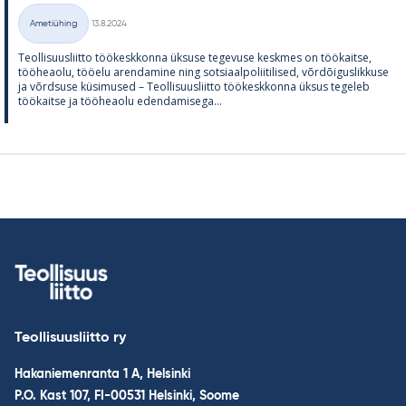
Kirjoitettu
Ametiühing
13.8.2024
Kategooriad
Teol­li­suus­liitto töö­kesk­konna ük­suse te­ge­vuse kesk­mes on töö­kaitse,
töö­heaolu, töö­elu aren­da­mine ning sot­si­aal­po­lii­ti­li­sed, võrdõi­gus­lik­kuse
ja võrd­suse kü­si­mused – Teol­li­suus­liitto töö­kesk­konna ük­sus te­ge­leb
töö­kaitse ja töö­heaolu eden­da­mi­sega...
Teollisuusliitto ry
Hakaniemenranta 1 A, Helsinki
P.O. Kast 107, FI-00531 Helsinki, Soome