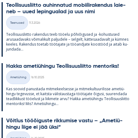
Teol­li­suus­liitto au­hin­na­tud mo­bii­li­ra­ken­dus lai­e­
neb – uued le­pin­gua­lad ja uus nimi
Kirjoitettu
Teenused
11.3.2026
Kategooriad
Teol­li­suus­liitto ra­ken­dus teeb töö­elu põ­hiõi­gused ja -ko­hus­tused
arusaa­da­vaks või­ma­li­kult pal­ju­dele – sel­gelt, kät­te­saa­da­valt ja küm­nes
kee­les. Ra­ken­dus toe­tab töö­ta­jate ja töö­and­jate koos­tööd ja ai­tab ku­
jun­dada...
Hakka ame­tiü­hingu Teol­li­suus­liitto men­to­riks!
Kirjoitettu
Ametiühing
16.10.2025
Kategooriad
Kas soo­vid pa­nus­tada mit­me­keel­sesse ja mit­me­kul­tuu­ri­lisse ame­tiü­
hingu te­ge­vusse, et kaitsta vä­lis­taus­taga töö­ta­jate õi­gusi, suu­ren­dada
tead­lik­kust töö­elust ja liik­mete arvu? Hakka ame­tiü­hingu Teol­li­suus­liitto
men­to­riks! Mis? Ame­tiü­hingu...
Võit­lus tööõi­guste rik­ku­mise vastu – „Ame­tiü­
hingu liige ei jää üksi“
Kirjoitettu