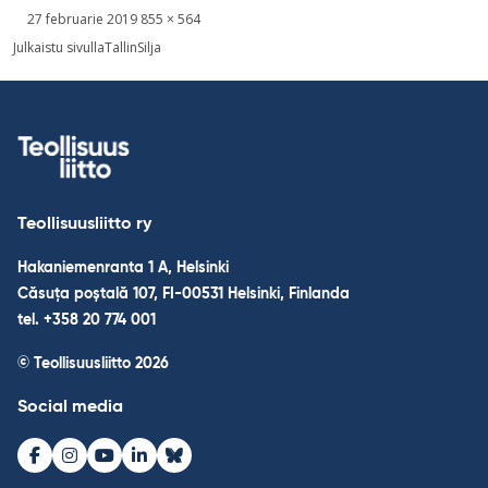
Kirjoitettu
Täysikokoinen
27 februarie 2019
855 × 564
kuva
Navigare
Julkaistu sivulla
TallinSilja
în
articole
Teollisuusliitto ry
Hakaniemenranta 1 A, Helsinki
Căsuța poștală 107, FI-00531 Helsinki, Finlanda
tel. +358 20 774 001
© Teollisuusliitto 2026
Social media
Facebook
Instagram
Youtube
LinkedIn
Bluesky