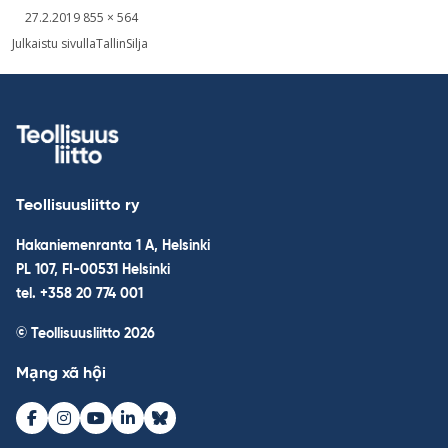
Kirjoitettu
Täysikokoinen
27.2.2019
855 × 564
kuva
Post
Julkaistu sivulla
TallinSilja
navigation
Teollisuusliitto ry
Hakaniemenranta 1 A, Helsinki
PL 107, FI-00531 Helsinki
tel. +358 20 774 001
© Teollisuusliitto 2026
Mạng xã hội
Facebook
Instagram
Youtube
LinkedIn
Bluesky