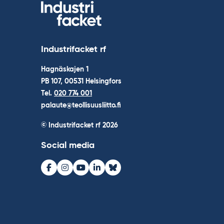
Industrifacket rf
Hagnäskajen 1
PB 107, 00531 Helsingfors
Tel.
020 774 001
palaute@teollisuusliitto.fi
© Industrifacket rf
2026
Social media
Facebook
Instagram
Youtube
LinkedIn
Bluesky