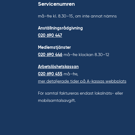
Servicenumren
må–fre kl. 8.30–15, om inte annat nämns
Anställningsrådgivning
020 690 447
Medlemstjänster
020 690 446
må–fre klockan 8.30–12
Arbetslöshetskassan
020 690 455
må–fre,
mer detaljerade tider på A-kassas webbplats
För samtal faktureras endast lokalnäts- eller
mobilsamtalsavgift.