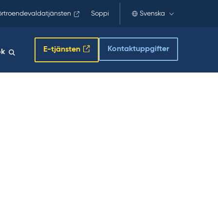
örtroendevaldatjänsten
Soppi
Svenska
Kontaktuppgifter
E-tjänsten
ök