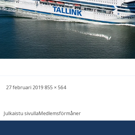
Skriven
Bild
27 februari 2019
855 × 564
i
full
Inläggsnavigering
storlek
Julkaistu sivulla
Medlemsförmåner