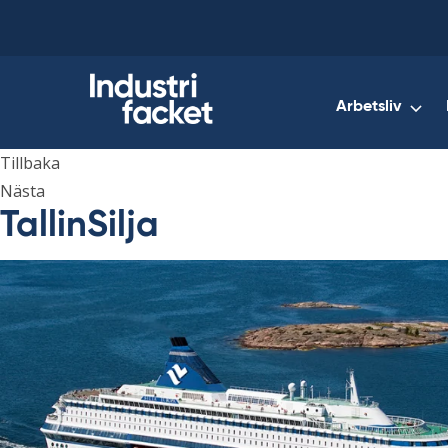
Skip
to
content
Arbetsliv
Tillbaka
Nästa
TallinSilja