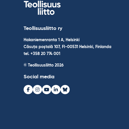
articole
Teollisuusliitto ry
Hakaniemenranta 1 A, Helsinki
Căsuța poștală 107, FI-00531 Helsinki, Finlanda
tel. +358 20 774 001
© Teollisuusliitto 2026
Social media
Facebook
Instagram
Youtube
LinkedIn
Bluesky