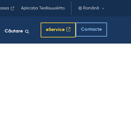
kassa
Aplicația Teollisuusliitto
Română
Contacte
eService
Căutare