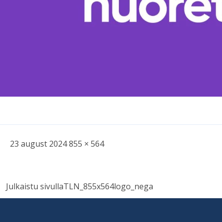
Kirjoitettu
Täysikokoinen
23 august 2024
855 × 564
kuva
Navigare
Julkaistu sivulla
TLN_855x564logo_nega
în