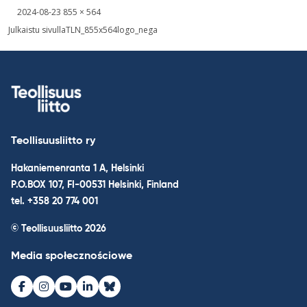
Kirjoitettu
Täysikokoinen
2024-08-23
855 × 564
kuva
Nawigacja
Julkaistu sivulla
TLN_855x564logo_nega
wpisu
Teollisuusliitto ry
Hakaniemenranta 1 A, Helsinki
P.O.BOX 107, FI-00531 Helsinki, Finland
tel. +358 20 774 001
© Teollisuusliitto 2026
Media społecznościowe
Facebook
Instagram
Youtube
LinkedIn
Bluesky