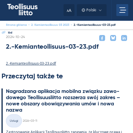
Skip
to
A
Polski
A
content
Strona główna
-
2. Kemianteollisuus 03 2023
-
2.-Kemianteollisuus-03-23.pdf
lód
Kirjoitettu
2024-10-24
2.-Kemianteollisuus-03-23.pdf
2.-Kemianteollisuus-03-23.pdf
Przeczytaj także te
Na­gradzana apli­kacja mo­bilna związku zawo­
dowego Teol­li­suus­liitto rozszerza swój za­kres –
nowe obszary obowiązywa­nia umów i nowa
nazwa
Kirjoitettu
Usługi
2026-03-11
Kategorie
Zas­to­sowa­nie Apli­kacji Teol­li­suus­liitto za­pew­nia, że kluczowe prawa i