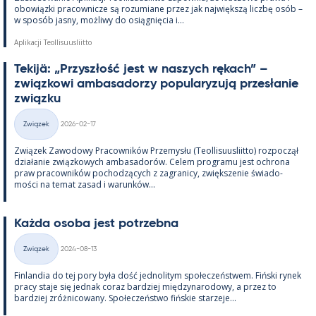
obowiązki pracow­nicze są rozu­miane przez jak największą liczbę osób –
w sposób jasny, moż­liwy do osiąg­nięcia i...
Aplikacji Teollisuusliitto
Te­kijä: „Przyszłość jest w naszych rę­kach” –
związ­kowi am­ba­sa­dorzy po­pu­la­ryzują przesła­nie
związku
Kirjoitettu
Związek
2026-02-17
Kategorie
Związek Zawo­dowy Pracow­ników Prze­mysłu (Teol­li­suus­liitto) roz­począł
działa­nie związ­kowych am­ba­sa­dorów. Ce­lem pro­gramu jest ochrona
praw pracow­ników poc­hodzących z za­gra­nicy, zwiększe­nie świa­do­
mości na te­mat za­sad i wa­runków...
Każda osoba jest potrzebna
Kirjoitettu
Związek
2024-08-13
Kategorie
Fin­lan­dia do tej pory była dość jed­no­li­tym społeczeństwem. Fiński ry­nek
pracy staje się jed­nak co­raz bardziej między­na­ro­dowy, a przez to
bardziej zróż­nicowany. Społeczeństwo fińs­kie starzeje...