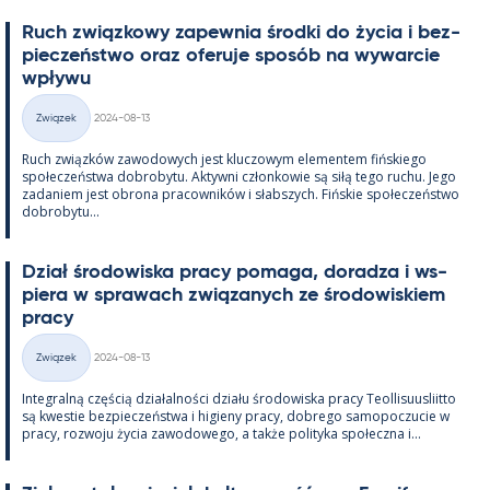
Ruch związ­kowy za­pew­nia środki do życia i bez­
pieczeństwo oraz ofe­ruje sposób na wywarcie
wpływu
Kirjoitettu
Związek
2024-08-13
Kategorie
Ruch związków zawo­dowych jest kluczowym ele­men­tem fińs­kiego
społeczeństwa do­bro­bytu. Ak­tywni człon­kowie są siłą tego ruchu. Jego
za­da­niem jest obrona pracow­ników i słabszych. Fińs­kie społeczeństwo
do­bro­bytu...
Dział śro­dowiska pracy po­maga, do­radza i ws­
piera w sprawach związa­nych ze śro­dowis­kiem
pracy
Kirjoitettu
Związek
2024-08-13
Kategorie
In­te­gralną częścią działal­ności działu śro­dowiska pracy Teol­li­suus­liitto
są kwes­tie bez­pieczeństwa i hi­gieny pracy, dobrego sa­mo­poczucie w
pracy, rozwoju życia zawo­dowego, a także po­li­tyka społeczna i...