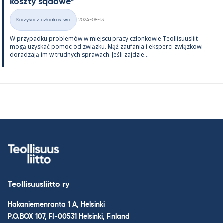
koszty są­dowe”
Kirjoitettu
Korzyści z członkostwa
2024-08-13
Kategorie
W przy­padku problemów w miejscu pracy człon­kowie Teol­li­suus­liit
mogą uzys­kać po­moc od związku. Mąż zau­fa­nia i eks­perci związ­kowi
do­radzają im w trud­nych sprawach. Jeśli zajdzie...
Teollisuusliitto ry
Hakaniemenranta 1 A, Helsinki
P.O.BOX 107, FI-00531 Helsinki, Finland