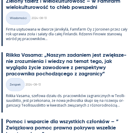
Zie­lony ta­lerz i wie­lo­kul­tu­rowość – w Fa­mi­farm
wie­lo­kul­tu­rowość to ch­leb powszedni
Kirjoitettu
Wiadomości
2024-08-13
Kategorie
Firma usy­tuowana w dworze Jär­vi­kylä, Fa­mi­farm Oy z Jo­roi­nen przez cały
rok uprawia zioła i sałaty dla całej Fin­lan­dii. Rdzenni Fi­nowie sta­nowią
wśród jej pracow­ników...
Riikka Va­sama: „Naszym za­da­niem jest zwiększe­
nie zrozu­mie­nia i wiedzy na te­mat tego, jak
wygląda życie zawo­dowe z pers­pek­tywy
pracow­nika poc­hodzącego z za­gra­nicy”
Kirjoitettu
Związek
2024-08-13
Kategorie
Riikka Va­sama, sze­fowa działu ds. pracow­ników za­gra­nicz­nych w Teol­li­
suus­liitto, jest prze­ko­nana, że nowa jed­nostka skupi się na rozwoju or­
ga­nizacji Teol­li­suus­liitto w kwes­tiach związa­nych z róż­no­rod­nością...
Po­moc i ws­parcie dla wszyst­kich członków – ”
Związ­kowa po­moc prawna pok­rywa wszel­kie