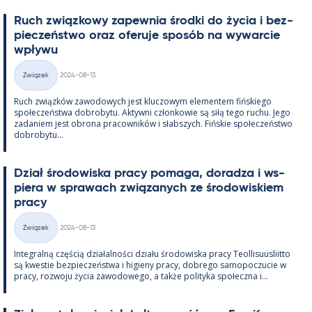
Ruch związ­kowy za­pew­nia środki do życia i bez­
pieczeństwo oraz ofe­ruje sposób na wywarcie
wpływu
Kirjoitettu
Związek
2024-08-13
Kategorie
Ruch związków zawo­dowych jest kluczowym ele­men­tem fińs­kiego
społeczeństwa do­bro­bytu. Ak­tywni człon­kowie są siłą tego ruchu. Jego
za­da­niem jest obrona pracow­ników i słabszych. Fińs­kie społeczeństwo
do­bro­bytu...
Dział śro­dowiska pracy po­maga, do­radza i ws­
piera w sprawach związa­nych ze śro­dowis­kiem
pracy
Kirjoitettu
Związek
2024-08-13
Kategorie
In­te­gralną częścią działal­ności działu śro­dowiska pracy Teol­li­suus­liitto
są kwes­tie bez­pieczeństwa i hi­gieny pracy, dobrego sa­mo­poczucie w
pracy, rozwoju życia zawo­dowego, a także po­li­tyka społeczna i...