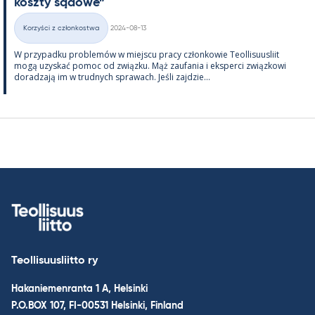
koszty są­dowe”
Kirjoitettu
Korzyści z członkostwa
2024-08-13
Kategorie
W przy­padku problemów w miejscu pracy człon­kowie Teol­li­suus­liit
mogą uzys­kać po­moc od związku. Mąż zau­fa­nia i eks­perci związ­kowi
do­radzają im w trud­nych sprawach. Jeśli zajdzie...
Teollisuusliitto ry
Hakaniemenranta 1 A, Helsinki
P.O.BOX 107, FI-00531 Helsinki, Finland