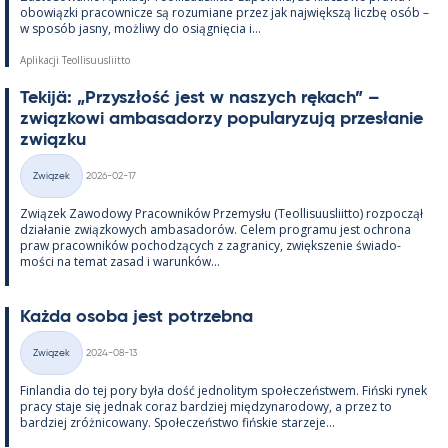
obowiązki pracow­nicze są rozu­miane przez jak największą liczbę osób –
w sposób jasny, moż­liwy do osiąg­nięcia i...
Aplikacji Teollisuusliitto
Te­kijä: „Przyszłość jest w naszych rę­kach” –
związ­kowi am­ba­sa­dorzy po­pu­la­ryzują przesła­nie
związku
Kirjoitettu
Związek
2026-02-17
Kategorie
Związek Zawo­dowy Pracow­ników Prze­mysłu (Teol­li­suus­liitto) roz­począł
działa­nie związ­kowych am­ba­sa­dorów. Ce­lem pro­gramu jest ochrona
praw pracow­ników poc­hodzących z za­gra­nicy, zwiększe­nie świa­do­
mości na te­mat za­sad i wa­runków...
Każda osoba jest potrzebna
Kirjoitettu
Związek
2024-08-13
Kategorie
Fin­lan­dia do tej pory była dość jed­no­li­tym społeczeństwem. Fiński ry­nek
pracy staje się jed­nak co­raz bardziej między­na­ro­dowy, a przez to
bardziej zróż­nicowany. Społeczeństwo fińs­kie starzeje...