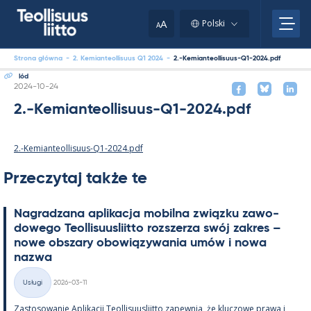
Skip
to
A
Polski
A
content
Strona główna
-
2. Kemianteollisuus Q1 2024
-
2.-Kemianteollisuus-Q1-2024.pdf
lód
Kirjoitettu
2024-10-24
2.-Kemianteollisuus-Q1-2024.pdf
2.-Kemianteollisuus-Q1-2024.pdf
Przeczytaj także te
Na­gradzana apli­kacja mo­bilna związku zawo­
dowego Teol­li­suus­liitto rozszerza swój za­kres –
nowe obszary obowiązywa­nia umów i nowa
nazwa
Kirjoitettu
Usługi
2026-03-11
Kategorie
Zas­to­sowa­nie Apli­kacji Teol­li­suus­liitto za­pew­nia, że kluczowe prawa i