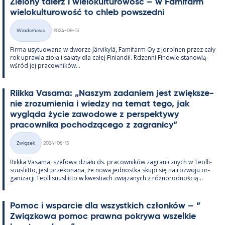
Zie­lony ta­lerz i wie­lo­kul­tu­rowość – w Fa­mi­farm
wie­lo­kul­tu­rowość to ch­leb powszedni
Kirjoitettu
Wiadomości
2024-08-13
Kategorie
Firma usy­tuowana w dworze Jär­vi­kylä, Fa­mi­farm Oy z Jo­roi­nen przez cały
rok uprawia zioła i sałaty dla całej Fin­lan­dii. Rdzenni Fi­nowie sta­nowią
wśród jej pracow­ników...
Riikka Va­sama: „Naszym za­da­niem jest zwiększe­
nie zrozu­mie­nia i wiedzy na te­mat tego, jak
wygląda życie zawo­dowe z pers­pek­tywy
pracow­nika poc­hodzącego z za­gra­nicy”
Kirjoitettu
Związek
2024-08-13
Kategorie
Riikka Va­sama, sze­fowa działu ds. pracow­ników za­gra­nicz­nych w Teol­li­
suus­liitto, jest prze­ko­nana, że nowa jed­nostka skupi się na rozwoju or­
ga­nizacji Teol­li­suus­liitto w kwes­tiach związa­nych z róż­no­rod­nością...
Po­moc i ws­parcie dla wszyst­kich członków – ”
Związ­kowa po­moc prawna pok­rywa wszel­kie