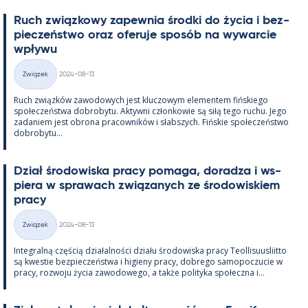
Ruch związ­kowy za­pew­nia środki do życia i bez­
pieczeństwo oraz ofe­ruje sposób na wywarcie
wpływu
Kirjoitettu
Związek
2024-08-13
Kategorie
Ruch związków zawo­dowych jest kluczowym ele­men­tem fińs­kiego
społeczeństwa do­bro­bytu. Ak­tywni człon­kowie są siłą tego ruchu. Jego
za­da­niem jest obrona pracow­ników i słabszych. Fińs­kie społeczeństwo
do­bro­bytu...
Dział śro­dowiska pracy po­maga, do­radza i ws­
piera w sprawach związa­nych ze śro­dowis­kiem
pracy
Kirjoitettu
Związek
2024-08-13
Kategorie
In­te­gralną częścią działal­ności działu śro­dowiska pracy Teol­li­suus­liitto
są kwes­tie bez­pieczeństwa i hi­gieny pracy, dobrego sa­mo­poczucie w
pracy, rozwoju życia zawo­dowego, a także po­li­tyka społeczna i...