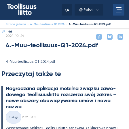
Skip
to
A
Polski
A
content
Strona główna
-
4. Muu teollisuus Q1 2024
-
4.-Muu-teollisuus-Q1-2024.pdf
lód
Kirjoitettu
2024-10-24
4.-Muu-teollisuus-Q1-2024.pdf
4.-Muu-teollisuus-Q1-2024.pdf
Przeczytaj także te
Na­gradzana apli­kacja mo­bilna związku zawo­
dowego Teol­li­suus­liitto rozszerza swój za­kres –
nowe obszary obowiązywa­nia umów i nowa
nazwa
Kirjoitettu
Usługi
2026-03-11
Kategorie
Zas­to­sowa­nie Apli­kacji Teol­li­suus­liitto za­pew­nia, że kluczowe prawa i