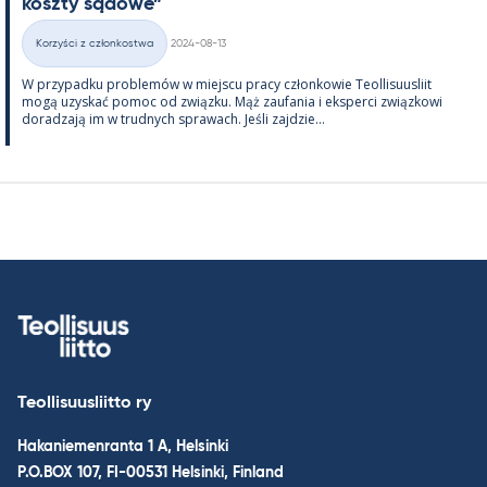
koszty są­dowe”
Kirjoitettu
Korzyści z członkostwa
2024-08-13
Kategorie
W przy­padku problemów w miejscu pracy człon­kowie Teol­li­suus­liit
mogą uzys­kać po­moc od związku. Mąż zau­fa­nia i eks­perci związ­kowi
do­radzają im w trud­nych sprawach. Jeśli zajdzie...
Teollisuusliitto ry
Hakaniemenranta 1 A, Helsinki
P.O.BOX 107, FI-00531 Helsinki, Finland