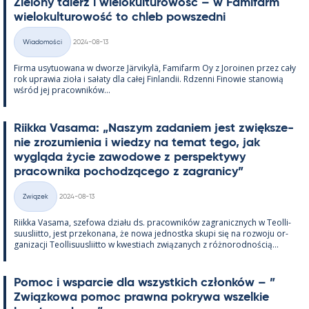
Zie­lony ta­lerz i wie­lo­kul­tu­rowość – w Fa­mi­farm
wie­lo­kul­tu­rowość to ch­leb powszedni
Kirjoitettu
Wiadomości
2024-08-13
Kategorie
Firma usy­tuowana w dworze Jär­vi­kylä, Fa­mi­farm Oy z Jo­roi­nen przez cały
rok uprawia zioła i sałaty dla całej Fin­lan­dii. Rdzenni Fi­nowie sta­nowią
wśród jej pracow­ników...
Riikka Va­sama: „Naszym za­da­niem jest zwiększe­
nie zrozu­mie­nia i wiedzy na te­mat tego, jak
wygląda życie zawo­dowe z pers­pek­tywy
pracow­nika poc­hodzącego z za­gra­nicy”
Kirjoitettu
Związek
2024-08-13
Kategorie
Riikka Va­sama, sze­fowa działu ds. pracow­ników za­gra­nicz­nych w Teol­li­
suus­liitto, jest prze­ko­nana, że nowa jed­nostka skupi się na rozwoju or­
ga­nizacji Teol­li­suus­liitto w kwes­tiach związa­nych z róż­no­rod­nością...
Po­moc i ws­parcie dla wszyst­kich członków – ”
Związ­kowa po­moc prawna pok­rywa wszel­kie