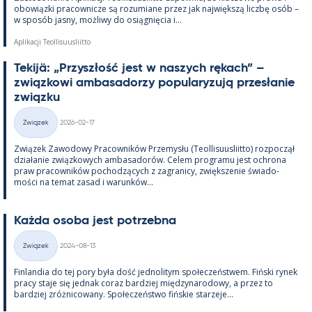
obowiązki pracow­nicze są rozu­miane przez jak największą liczbę osób –
w sposób jasny, moż­liwy do osiąg­nięcia i...
Aplikacji Teollisuusliitto
Te­kijä: „Przyszłość jest w naszych rę­kach” –
związ­kowi am­ba­sa­dorzy po­pu­la­ryzują przesła­nie
związku
Kirjoitettu
Związek
2026-02-17
Kategorie
Związek Zawo­dowy Pracow­ników Prze­mysłu (Teol­li­suus­liitto) roz­począł
działa­nie związ­kowych am­ba­sa­dorów. Ce­lem pro­gramu jest ochrona
praw pracow­ników poc­hodzących z za­gra­nicy, zwiększe­nie świa­do­
mości na te­mat za­sad i wa­runków...
Każda osoba jest potrzebna
Kirjoitettu
Związek
2024-08-13
Kategorie
Fin­lan­dia do tej pory była dość jed­no­li­tym społeczeństwem. Fiński ry­nek
pracy staje się jed­nak co­raz bardziej między­na­ro­dowy, a przez to
bardziej zróż­nicowany. Społeczeństwo fińs­kie starzeje...