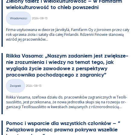
Zie­lony ta­lerz i wie­lo­kul­tu­rowość – w Fa­mi­farm
wie­lo­kul­tu­rowość to ch­leb powszedni
Kirjoitettu
Wiadomości
2024-08-13
Kategorie
Firma usy­tuowana w dworze Jär­vi­kylä, Fa­mi­farm Oy z Jo­roi­nen przez cały
rok uprawia zioła i sałaty dla całej Fin­lan­dii. Rdzenni Fi­nowie sta­nowią
wśród jej pracow­ników...
Riikka Va­sama: „Naszym za­da­niem jest zwiększe­
nie zrozu­mie­nia i wiedzy na te­mat tego, jak
wygląda życie zawo­dowe z pers­pek­tywy
pracow­nika poc­hodzącego z za­gra­nicy”
Kirjoitettu
Związek
2024-08-13
Kategorie
Riikka Va­sama, sze­fowa działu ds. pracow­ników za­gra­nicz­nych w Teol­li­
suus­liitto, jest prze­ko­nana, że nowa jed­nostka skupi się na rozwoju or­
ga­nizacji Teol­li­suus­liitto w kwes­tiach związa­nych z róż­no­rod­nością...
Po­moc i ws­parcie dla wszyst­kich członków – ”
Związ­kowa po­moc prawna pok­rywa wszel­kie