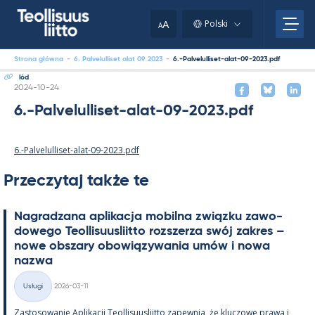
Skip
to
A
Polski
A
content
Strona główna
-
6. Palvelulliset alat 09 2023
-
6.-Palvelulliset-alat-09-2023.pdf
lód
Kirjoitettu
2024-10-24
6.-Palvelulliset-alat-09-2023.pdf
6.-Palvelulliset-alat-09-2023.pdf
Przeczytaj także te
Na­gradzana apli­kacja mo­bilna związku zawo­
dowego Teol­li­suus­liitto rozszerza swój za­kres –
nowe obszary obowiązywa­nia umów i nowa
nazwa
Kirjoitettu
Usługi
2026-03-11
Kategorie
Zas­to­sowa­nie Apli­kacji Teol­li­suus­liitto za­pew­nia, że kluczowe prawa i