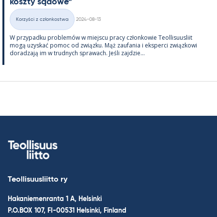
koszty są­dowe”
Kirjoitettu
Korzyści z członkostwa
2024-08-13
Kategorie
W przy­padku problemów w miejscu pracy człon­kowie Teol­li­suus­liit
mogą uzys­kać po­moc od związku. Mąż zau­fa­nia i eks­perci związ­kowi
do­radzają im w trud­nych sprawach. Jeśli zajdzie...
Teollisuusliitto ry
Hakaniemenranta 1 A, Helsinki
P.O.BOX 107, FI-00531 Helsinki, Finland