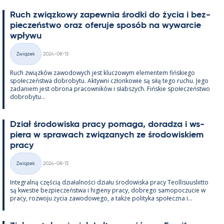
Ruch związ­kowy za­pew­nia środki do życia i bez­
pieczeństwo oraz ofe­ruje sposób na wywarcie
wpływu
Kirjoitettu
Związek
2024-08-13
Kategorie
Ruch związków zawo­dowych jest kluczowym ele­men­tem fińs­kiego
społeczeństwa do­bro­bytu. Ak­tywni człon­kowie są siłą tego ruchu. Jego
za­da­niem jest obrona pracow­ników i słabszych. Fińs­kie społeczeństwo
do­bro­bytu...
Dział śro­dowiska pracy po­maga, do­radza i ws­
piera w sprawach związa­nych ze śro­dowis­kiem
pracy
Kirjoitettu
Związek
2024-08-13
Kategorie
In­te­gralną częścią działal­ności działu śro­dowiska pracy Teol­li­suus­liitto
są kwes­tie bez­pieczeństwa i hi­gieny pracy, dobrego sa­mo­poczucie w
pracy, rozwoju życia zawo­dowego, a także po­li­tyka społeczna i...