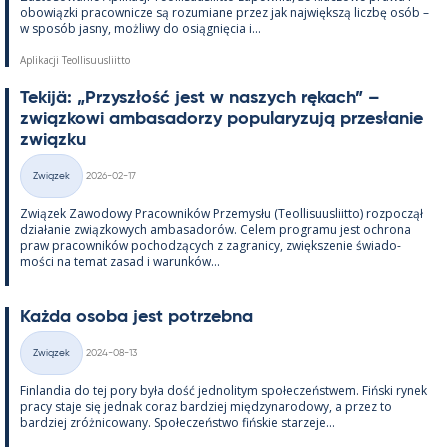
obowiązki pracow­nicze są rozu­miane przez jak największą liczbę osób –
w sposób jasny, moż­liwy do osiąg­nięcia i...
Aplikacji Teollisuusliitto
Te­kijä: „Przyszłość jest w naszych rę­kach” –
związ­kowi am­ba­sa­dorzy po­pu­la­ryzują przesła­nie
związku
Kirjoitettu
Związek
2026-02-17
Kategorie
Związek Zawo­dowy Pracow­ników Prze­mysłu (Teol­li­suus­liitto) roz­począł
działa­nie związ­kowych am­ba­sa­dorów. Ce­lem pro­gramu jest ochrona
praw pracow­ników poc­hodzących z za­gra­nicy, zwiększe­nie świa­do­
mości na te­mat za­sad i wa­runków...
Każda osoba jest potrzebna
Kirjoitettu
Związek
2024-08-13
Kategorie
Fin­lan­dia do tej pory była dość jed­no­li­tym społeczeństwem. Fiński ry­nek
pracy staje się jed­nak co­raz bardziej między­na­ro­dowy, a przez to
bardziej zróż­nicowany. Społeczeństwo fińs­kie starzeje...