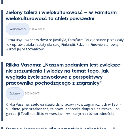
Zie­lony ta­lerz i wie­lo­kul­tu­rowość – w Fa­mi­farm
wie­lo­kul­tu­rowość to ch­leb powszedni
Kirjoitettu
Wiadomości
2024-08-13
Kategorie
Firma usy­tuowana w dworze Jär­vi­kylä, Fa­mi­farm Oy z Jo­roi­nen przez cały
rok uprawia zioła i sałaty dla całej Fin­lan­dii. Rdzenni Fi­nowie sta­nowią
wśród jej pracow­ników...
Riikka Va­sama: „Naszym za­da­niem jest zwiększe­
nie zrozu­mie­nia i wiedzy na te­mat tego, jak
wygląda życie zawo­dowe z pers­pek­tywy
pracow­nika poc­hodzącego z za­gra­nicy”
Kirjoitettu
Związek
2024-08-13
Kategorie
Riikka Va­sama, sze­fowa działu ds. pracow­ników za­gra­nicz­nych w Teol­li­
suus­liitto, jest prze­ko­nana, że nowa jed­nostka skupi się na rozwoju or­
ga­nizacji Teol­li­suus­liitto w kwes­tiach związa­nych z róż­no­rod­nością...