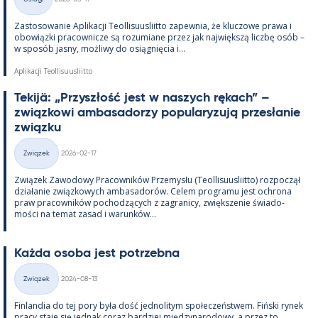
Kategorie
Zas­to­sowa­nie Apli­kacji Teol­li­suus­liitto za­pew­nia, że kluczowe prawa i
obowiązki pracow­nicze są rozu­miane przez jak największą liczbę osób –
w sposób jasny, moż­liwy do osiąg­nięcia i...
Aplikacji Teollisuusliitto
Te­kijä: „Przyszłość jest w naszych rę­kach” –
związ­kowi am­ba­sa­dorzy po­pu­la­ryzują przesła­nie
związku
Kirjoitettu
Związek
2026-02-17
Kategorie
Związek Zawo­dowy Pracow­ników Prze­mysłu (Teol­li­suus­liitto) roz­począł
działa­nie związ­kowych am­ba­sa­dorów. Ce­lem pro­gramu jest ochrona
praw pracow­ników poc­hodzących z za­gra­nicy, zwiększe­nie świa­do­
mości na te­mat za­sad i wa­runków...
Każda osoba jest potrzebna
Kirjoitettu
Związek
2024-08-13
Kategorie
Fin­lan­dia do tej pory była dość jed­no­li­tym społeczeństwem. Fiński ry­nek
pracy staje się jed­nak co­raz bardziej między­na­ro­dowy, a przez to