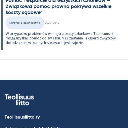
Po­moc i ws­parcie dla wszyst­kich członków – ”
Związ­kowa po­moc prawna pok­rywa wszel­kie
koszty są­dowe”
Kirjoitettu
Korzyści z członkostwa
2024-08-13
Kategorie
W przy­padku problemów w miejscu pracy człon­kowie Teol­li­suus­liit
mogą uzys­kać po­moc od związku. Mąż zau­fa­nia i eks­perci związ­kowi
do­radzają im w trud­nych sprawach. Jeśli zajdzie...
Teollisuusliitto ry