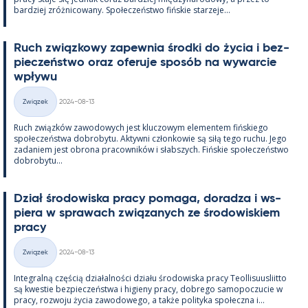
bardziej zróż­nicowany. Społeczeństwo fińs­kie starzeje...
Ruch związ­kowy za­pew­nia środki do życia i bez­
pieczeństwo oraz ofe­ruje sposób na wywarcie
wpływu
Kirjoitettu
Związek
2024-08-13
Kategorie
Ruch związków zawo­dowych jest kluczowym ele­men­tem fińs­kiego
społeczeństwa do­bro­bytu. Ak­tywni człon­kowie są siłą tego ruchu. Jego
za­da­niem jest obrona pracow­ników i słabszych. Fińs­kie społeczeństwo
do­bro­bytu...
Dział śro­dowiska pracy po­maga, do­radza i ws­
piera w sprawach związa­nych ze śro­dowis­kiem
pracy
Kirjoitettu
Związek
2024-08-13
Kategorie
In­te­gralną częścią działal­ności działu śro­dowiska pracy Teol­li­suus­liitto
są kwes­tie bez­pieczeństwa i hi­gieny pracy, dobrego sa­mo­poczucie w
pracy, rozwoju życia zawo­dowego, a także po­li­tyka społeczna i...