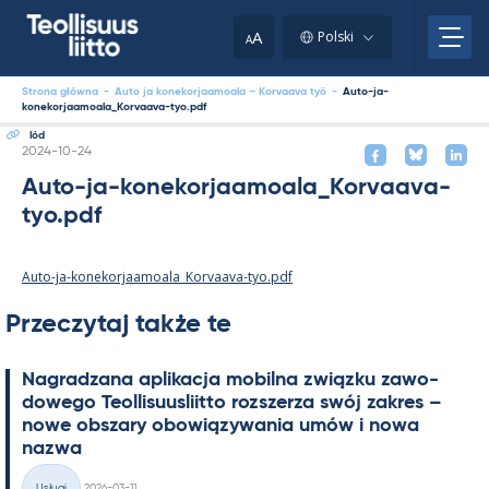
Skip
to
A
Polski
A
content
Strona główna
-
Auto ja konekorjaamoala – Korvaava työ
-
Auto-ja-
konekorjaamoala_Korvaava-tyo.pdf
lód
Kirjoitettu
2024-10-24
Auto-ja-konekorjaamoala_Korvaava-
tyo.pdf
Auto-ja-konekorjaamoala_Korvaava-tyo.pdf
Przeczytaj także te
Na­gradzana apli­kacja mo­bilna związku zawo­
dowego Teol­li­suus­liitto rozszerza swój za­kres –
nowe obszary obowiązywa­nia umów i nowa
nazwa
Kirjoitettu
Usługi
2026-03-11