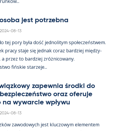
­runków...
osoba jest potrzebna
Kirjoitettu
2024-08-13
 do tej pory była dość jed­no­li­tym społeczeństwem.
ek pracy staje się jed­nak co­raz bardziej między­
, a przez to bardziej zróż­nicowany.
wo fińs­kie starzeje...
wiąz­kowy za­pew­nia środki do
 bez­pieczeństwo oraz ofe­ruje
 na wywarcie wpływu
Kirjoitettu
2024-08-13
zków zawo­dowych jest kluczowym ele­men­tem