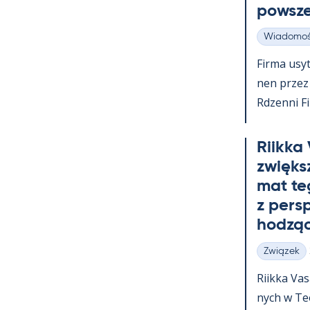
powsz
Wiadomoś
Kategorie
Firma usy­t
nen przez c
Rdzenni Fi
Riikka
zwiększ
mat te
z pers
hodząc
Związek
Kategorie
Riikka Va­
nych w Teol