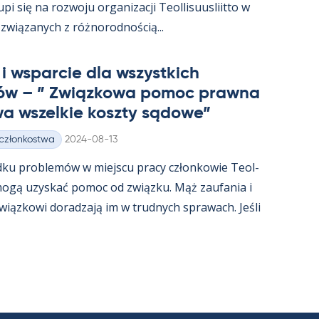
i się na rozwoju or­ga­nizacji Teol­li­suus­liitto w
związa­nych z róż­no­rod­nością...
i ws­parcie dla wszyst­kich
ów – ” Związ­kowa po­moc prawna
a wszel­kie koszty są­dowe”
Kirjoitettu
 członkostwa
2024-08-13
dku problemów w miejscu pracy człon­kowie Teol­
t mogą uzys­kać po­moc od związku. Mąż zau­fa­nia i
związ­kowi do­radzają im w trud­nych sprawach. Jeśli