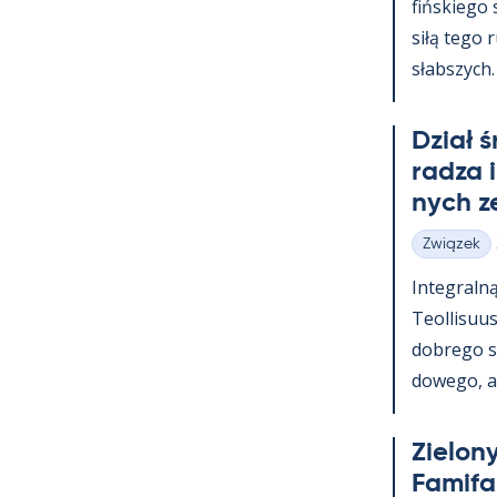
fińs­kiego
siłą tego 
słabszych.
Dział 
radza 
nych z
Związek
Kategorie
In­te­graln
Teol­li­suu
dobrego s
dowego, a t
Zie­lony
Fa­mi­f