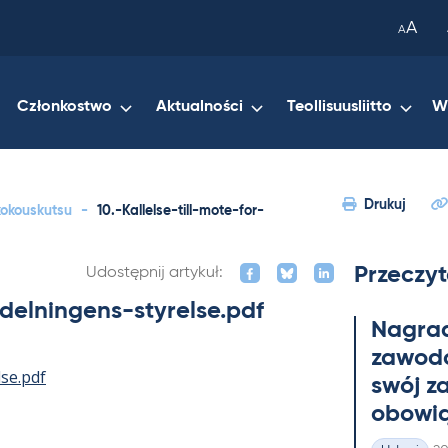
been
A
A
copied
to
your
Członkostwo
Aktualności
Teollisuusliitto
W
clipboard.)
Drukuj
 kokouskutsu
-
10.-Kallelse-till-mote-for-
Przeczyt
Udostępnij artykuł:
vdelningens-styrelse.pdf
Na­gra
zawo­do
lse.pdf
swój z
obowią