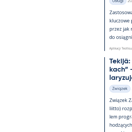
Ki
Usługi
20
Kategorie
Zas­to­sowa­
kluczowe 
przez jak 
do osiąg­nię
Aplikacji Teollisu
Te­kijä
kach” –
la­ryzu
Związek
Kategorie
Związek Za
liitto) roz
lem pro­g
hodzących 