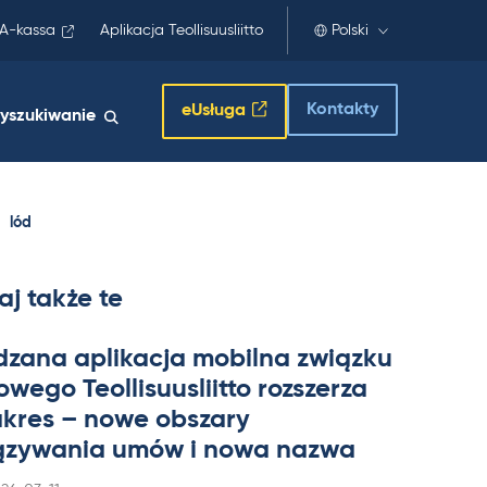
A-kassa
Aplikacja Teollisuusliitto
Polski
Kontakty
eUsługa
yszukiwanie
lód
aj także te
dzana apli­kacja mo­bilna związku
wego Teol­li­suus­liitto rozszerza
a­kres – nowe obszary
zywa­nia umów i nowa nazwa