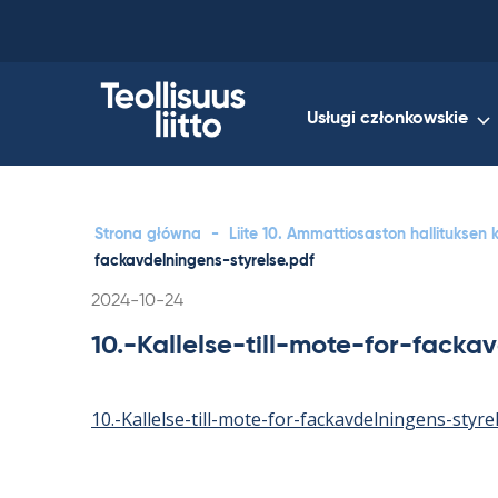
Skip
to
content
Usługi członkowskie
Strona główna
-
Liite 10. Ammattiosaston hallituksen
fackavdelningens-styrelse.pdf
Kirjoitettu
2024-10-24
10.-Kallelse-till-mote-for-facka
10.-Kallelse-till-mote-for-fackavdelningens-styre