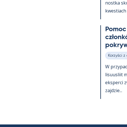
nostka skup
kwes­tiach 
Po­moc 
członk
pok­ryw
Korzyści z
Kategorie
W przy­pa
li­suus­lii
eks­perci 
zajdzie...