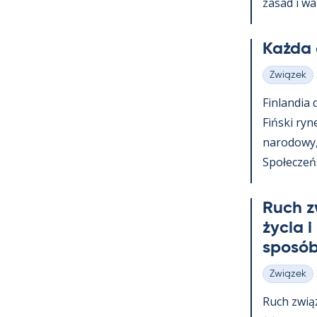
za­sad i wa
Każda 
Związek
Kategorie
Fin­lan­dia
Fiński ry­n
na­ro­dowy
Społeczeńst
Ruch z
życia i
sposób
Związek
Kategorie
Ruch zwią