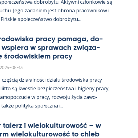
 społeczeństwa do­bro­bytu. Ak­tywni człon­kowie są
ruchu. Jego za­da­niem jest obrona pracow­ników i
 Fińs­kie społeczeństwo do­bro­bytu...
śro­dowiska pracy po­maga, do­
i ws­piera w sprawach związa­
e śro­dowis­kiem pracy
Kirjoitettu
2024-08-13
ą częścią działal­ności działu śro­dowiska pracy
s­liitto są kwes­tie bez­pieczeństwa i hi­gieny pracy,
a­mo­poczucie w pracy, rozwoju życia zawo­
akże po­li­tyka społeczna i...
 ta­lerz i wie­lo­kul­tu­rowość – w
arm wie­lo­kul­tu­rowość to ch­leb