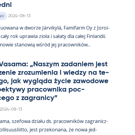
edni
Kirjoitettu
ci
2024-08-13
uowana w dworze Jär­vi­kylä, Fa­mi­farm Oy z Jo­roi­
ały rok uprawia zioła i sałaty dla całej Fin­lan­dii.
­nowie sta­nowią wśród jej pracow­ników...
 Va­sama: „Naszym za­da­niem jest
e­nie zrozu­mie­nia i wiedzy na te­
go, jak wygląda życie zawo­dowe
­pek­tywy pracow­nika poc­
ego z za­gra­nicy”
Kirjoitettu
2024-08-13
sama, sze­fowa działu ds. pracow­ników za­gra­nicz­
­li­suus­liitto, jest prze­ko­nana, że nowa jed­