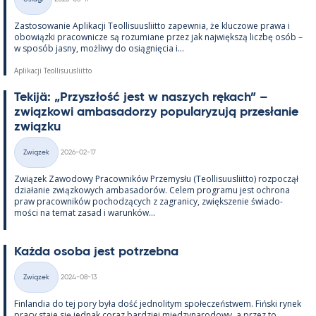
Kategorie
Zas­to­sowa­nie Apli­kacji Teol­li­suus­liitto za­pew­nia, że kluczowe prawa i
obowiązki pracow­nicze są rozu­miane przez jak największą liczbę osób –
w sposób jasny, moż­liwy do osiąg­nięcia i...
Aplikacji Teollisuusliitto
Te­kijä: „Przyszłość jest w naszych rę­kach” –
związ­kowi am­ba­sa­dorzy po­pu­la­ryzują przesła­nie
związku
Kirjoitettu
Związek
2026-02-17
Kategorie
Związek Zawo­dowy Pracow­ników Prze­mysłu (Teol­li­suus­liitto) roz­począł
działa­nie związ­kowych am­ba­sa­dorów. Ce­lem pro­gramu jest ochrona
praw pracow­ników poc­hodzących z za­gra­nicy, zwiększe­nie świa­do­
mości na te­mat za­sad i wa­runków...
Każda osoba jest potrzebna
Kirjoitettu
Związek
2024-08-13
Kategorie
Fin­lan­dia do tej pory była dość jed­no­li­tym społeczeństwem. Fiński ry­nek
pracy staje się jed­nak co­raz bardziej między­na­ro­dowy, a przez to