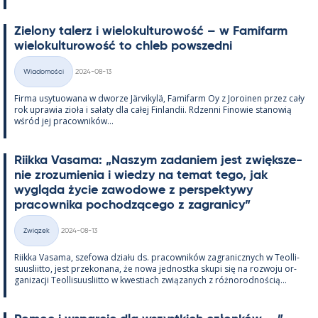
Zie­lony ta­lerz i wie­lo­kul­tu­rowość – w Fa­mi­farm
wie­lo­kul­tu­rowość to ch­leb powszedni
Kirjoitettu
Wiadomości
2024-08-13
Kategorie
Firma usy­tuowana w dworze Jär­vi­kylä, Fa­mi­farm Oy z Jo­roi­nen przez cały
rok uprawia zioła i sałaty dla całej Fin­lan­dii. Rdzenni Fi­nowie sta­nowią
wśród jej pracow­ników...
Riikka Va­sama: „Naszym za­da­niem jest zwiększe­
nie zrozu­mie­nia i wiedzy na te­mat tego, jak
wygląda życie zawo­dowe z pers­pek­tywy
pracow­nika poc­hodzącego z za­gra­nicy”
Kirjoitettu
Związek
2024-08-13
Kategorie
Riikka Va­sama, sze­fowa działu ds. pracow­ników za­gra­nicz­nych w Teol­li­
suus­liitto, jest prze­ko­nana, że nowa jed­nostka skupi się na rozwoju or­
ga­nizacji Teol­li­suus­liitto w kwes­tiach związa­nych z róż­no­rod­nością...