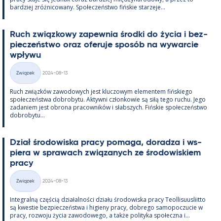
bardziej zróż­nicowany. Społeczeństwo fińs­kie starzeje...
Ruch związ­kowy za­pew­nia środki do życia i bez­
pieczeństwo oraz ofe­ruje sposób na wywarcie
wpływu
Kirjoitettu
Związek
2024-08-13
Kategorie
Ruch związków zawo­dowych jest kluczowym ele­men­tem fińs­kiego
społeczeństwa do­bro­bytu. Ak­tywni człon­kowie są siłą tego ruchu. Jego
za­da­niem jest obrona pracow­ników i słabszych. Fińs­kie społeczeństwo
do­bro­bytu...
Dział śro­dowiska pracy po­maga, do­radza i ws­
piera w sprawach związa­nych ze śro­dowis­kiem
pracy
Kirjoitettu
Związek
2024-08-13
Kategorie
In­te­gralną częścią działal­ności działu śro­dowiska pracy Teol­li­suus­liitto
są kwes­tie bez­pieczeństwa i hi­gieny pracy, dobrego sa­mo­poczucie w
pracy, rozwoju życia zawo­dowego, a także po­li­tyka społeczna i...