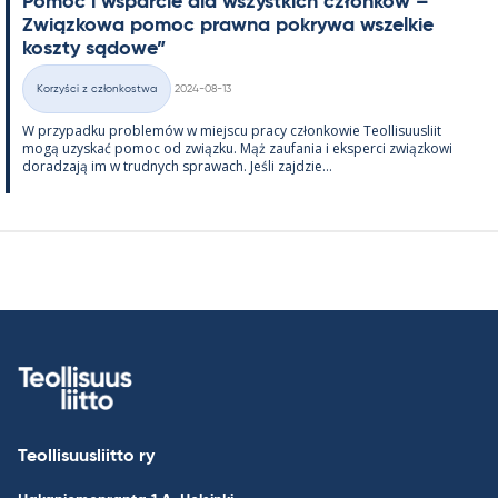
Po­moc i ws­parcie dla wszyst­kich członków – ”
Związ­kowa po­moc prawna pok­rywa wszel­kie
koszty są­dowe”
Kirjoitettu
Korzyści z członkostwa
2024-08-13
Kategorie
W przy­padku problemów w miejscu pracy człon­kowie Teol­li­suus­liit
mogą uzys­kać po­moc od związku. Mąż zau­fa­nia i eks­perci związ­kowi
do­radzają im w trud­nych sprawach. Jeśli zajdzie...
Teollisuusliitto ry