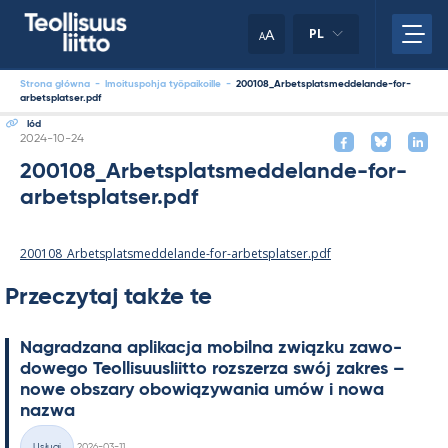
Skip
to
A
PL
A
content
Strona główna
-
lmoituspohja työpaikoille
-
200108_Arbetsplatsmeddelande-for-
arbetsplatser.pdf
lód
Kirjoitettu
2024-10-24
200108_Arbetsplatsmeddelande-for-
arbetsplatser.pdf
200108_Arbetsplatsmeddelande-for-arbetsplatser.pdf
Przeczytaj także te
Na­gradzana apli­kacja mo­bilna związku zawo­
dowego Teol­li­suus­liitto rozszerza swój za­kres –
nowe obszary obowiązywa­nia umów i nowa
nazwa
Kirjoitettu
Usługi
2026-03-11