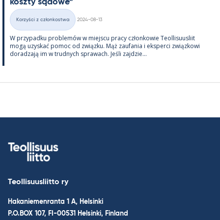
koszty są­dowe”
Kirjoitettu
Korzyści z członkostwa
2024-08-13
Kategorie
W przy­padku problemów w miejscu pracy człon­kowie Teol­li­suus­liit
mogą uzys­kać po­moc od związku. Mąż zau­fa­nia i eks­perci związ­kowi
do­radzają im w trud­nych sprawach. Jeśli zajdzie...
Teollisuusliitto ry
Hakaniemenranta 1 A, Helsinki
P.O.BOX 107, FI-00531 Helsinki, Finland