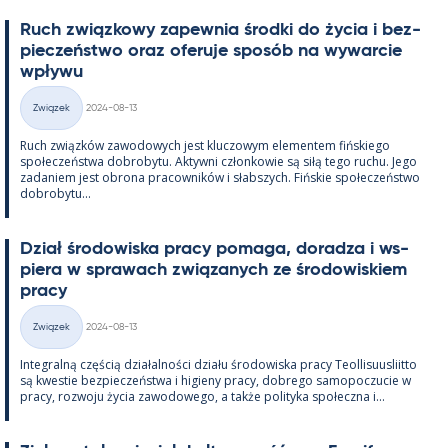
Ruch związ­kowy za­pew­nia środki do życia i bez­
pieczeństwo oraz ofe­ruje sposób na wywarcie
wpływu
Kirjoitettu
Związek
2024-08-13
Kategorie
Ruch związków zawo­dowych jest kluczowym ele­men­tem fińs­kiego
społeczeństwa do­bro­bytu. Ak­tywni człon­kowie są siłą tego ruchu. Jego
za­da­niem jest obrona pracow­ników i słabszych. Fińs­kie społeczeństwo
do­bro­bytu...
Dział śro­dowiska pracy po­maga, do­radza i ws­
piera w sprawach związa­nych ze śro­dowis­kiem
pracy
Kirjoitettu
Związek
2024-08-13
Kategorie
In­te­gralną częścią działal­ności działu śro­dowiska pracy Teol­li­suus­liitto
są kwes­tie bez­pieczeństwa i hi­gieny pracy, dobrego sa­mo­poczucie w
pracy, rozwoju życia zawo­dowego, a także po­li­tyka społeczna i...