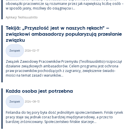
obowiązki pracow­nicze są rozu­miane przez jak największą liczbę osób –
w sposób jasny, moż­liwy do osiąg­nięcia i...
Aplikacji Teollisuusliitto
Te­kijä: „Przyszłość jest w naszych rę­kach” –
związ­kowi am­ba­sa­dorzy po­pu­la­ryzują przesła­nie
związku
Kirjoitettu
Związek
2026-02-17
Kategorie
Związek Zawo­dowy Pracow­ników Prze­mysłu (Teol­li­suus­liitto) roz­począł
działa­nie związ­kowych am­ba­sa­dorów. Ce­lem pro­gramu jest ochrona
praw pracow­ników poc­hodzących z za­gra­nicy, zwiększe­nie świa­do­
mości na te­mat za­sad i wa­runków...
Każda osoba jest potrzebna
Kirjoitettu
Związek
2024-08-13
Kategorie
Fin­lan­dia do tej pory była dość jed­no­li­tym społeczeństwem. Fiński ry­nek
pracy staje się jed­nak co­raz bardziej między­na­ro­dowy, a przez to
bardziej zróż­nicowany. Społeczeństwo fińs­kie starzeje...