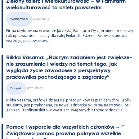
Zie­lony ta­lerz i wie­lo­kul­tu­rowość – w Fa­mi­farm
wie­lo­kul­tu­rowość to ch­leb powszedni
Kirjoitettu
Wiadomości
2024-08-13
Kategorie
Firma usy­tuowana w dworze Jär­vi­kylä, Fa­mi­farm Oy z Jo­roi­nen przez cały
rok uprawia zioła i sałaty dla całej Fin­lan­dii. Rdzenni Fi­nowie sta­nowią
wśród jej pracow­ników...
Riikka Va­sama: „Naszym za­da­niem jest zwiększe­
nie zrozu­mie­nia i wiedzy na te­mat tego, jak
wygląda życie zawo­dowe z pers­pek­tywy
pracow­nika poc­hodzącego z za­gra­nicy”
Kirjoitettu
Związek
2024-08-13
Kategorie
Riikka Va­sama, sze­fowa działu ds. pracow­ników za­gra­nicz­nych w Teol­li­
suus­liitto, jest prze­ko­nana, że nowa jed­nostka skupi się na rozwoju or­
ga­nizacji Teol­li­suus­liitto w kwes­tiach związa­nych z róż­no­rod­nością...
Po­moc i ws­parcie dla wszyst­kich członków – ”
Związ­kowa po­moc prawna pok­rywa wszel­kie