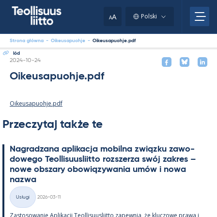
Skip
to
A
Polski
A
content
Strona główna
-
Oikeusapuohje
-
Oikeusapuohje.pdf
lód
Kirjoitettu
2024-10-24
Oikeusapuohje.pdf
Oikeusapuohje.pdf
Przeczytaj także te
Na­gradzana apli­kacja mo­bilna związku zawo­
dowego Teol­li­suus­liitto rozszerza swój za­kres –
nowe obszary obowiązywa­nia umów i nowa
nazwa
Kirjoitettu
Usługi
2026-03-11
Kategorie
Zas­to­sowa­nie Apli­kacji Teol­li­suus­liitto za­pew­nia, że kluczowe prawa i