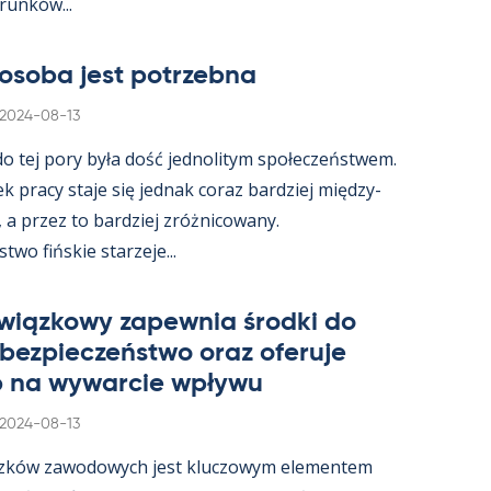
­runków...
osoba jest potrzebna
Kirjoitettu
2024-08-13
 do tej pory była dość jed­no­li­tym społeczeństwem.
ek pracy staje się jed­nak co­raz bardziej między­
, a przez to bardziej zróż­nicowany.
wo fińs­kie starzeje...
wiąz­kowy za­pew­nia środki do
 bez­pieczeństwo oraz ofe­ruje
 na wywarcie wpływu
Kirjoitettu
2024-08-13
zków zawo­dowych jest kluczowym ele­men­tem