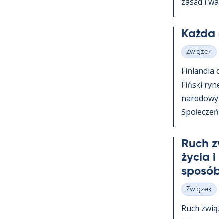
za­sad i wa
Każda 
Związek
Kategorie
Fin­lan­dia
Fiński ry­n
na­ro­dowy
Społeczeńst
Ruch z
życia i
sposób
Związek
Kategorie
Ruch zwią