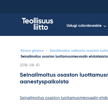
Skip
to
content
Usługi członkowskie
Strona główna
-
Seinäilmoitus valituista osaston luot
Seinailmoitus osaston luottamusmiesvaalin ehdokkaista
Kirjoitettu
2018-08-10
Seinailmoitus osaston luottamus
aanestyspaikoista
Seinailmoitus osaston luottamusmiesvaalin ehdo