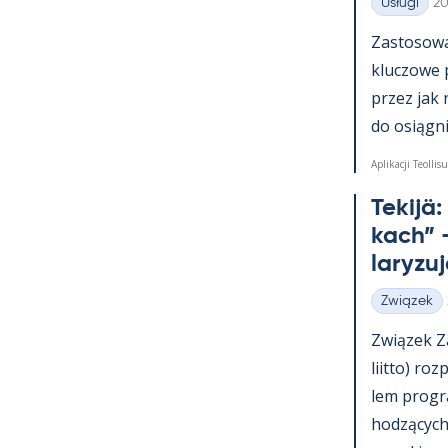
Ki
Usługi
20
Kategorie
Zas­to­sowa­
kluczowe 
przez jak 
do osiąg­nię
Aplikacji Teollisu
Te­kijä
kach” –
la­ryzu
Związek
Kategorie
Związek Za
liitto) roz
lem pro­g
hodzących 