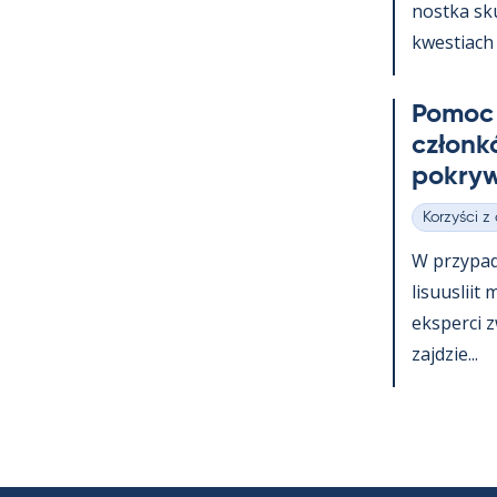
nostka skup
kwes­tiach 
Po­moc 
członk
pok­ryw
Korzyści z
Kategorie
W przy­pa
li­suus­lii
eks­perci 
zajdzie...