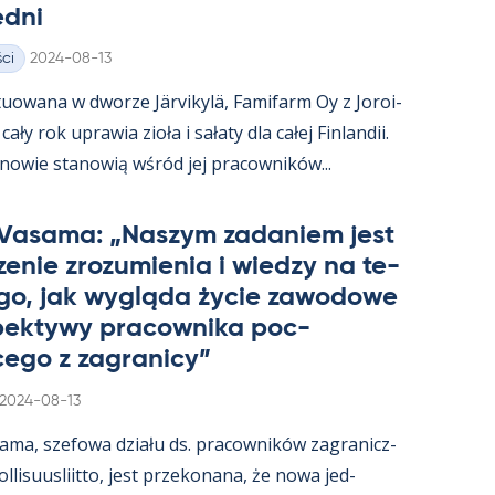
edni
Kirjoitettu
ci
2024-08-13
uowana w dworze Jär­vi­kylä, Fa­mi­farm Oy z Jo­roi­
ały rok uprawia zioła i sałaty dla całej Fin­lan­dii.
­nowie sta­nowią wśród jej pracow­ników...
 Va­sama: „Naszym za­da­niem jest
e­nie zrozu­mie­nia i wiedzy na te­
go, jak wygląda życie zawo­dowe
­pek­tywy pracow­nika poc­
ego z za­gra­nicy”
Kirjoitettu
2024-08-13
sama, sze­fowa działu ds. pracow­ników za­gra­nicz­
­li­suus­liitto, jest prze­ko­nana, że nowa jed­