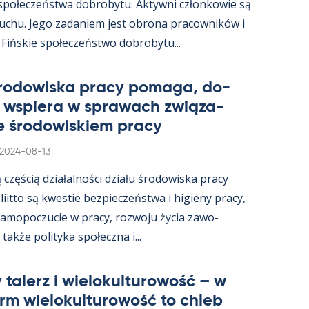
 społeczeństwa do­bro­bytu. Ak­tywni człon­kowie są
ruchu. Jego za­da­niem jest obrona pracow­ników i
 Fińs­kie społeczeństwo do­bro­bytu...
śro­dowiska pracy po­maga, do­
i ws­piera w sprawach związa­
e śro­dowis­kiem pracy
Kirjoitettu
2024-08-13
ą częścią działal­ności działu śro­dowiska pracy
s­liitto są kwes­tie bez­pieczeństwa i hi­gieny pracy,
a­mo­poczucie w pracy, rozwoju życia zawo­
akże po­li­tyka społeczna i...
 ta­lerz i wie­lo­kul­tu­rowość – w
arm wie­lo­kul­tu­rowość to ch­leb