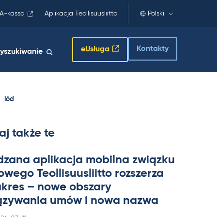
A-kassa
Aplikacja Teollisuusliitto
Polski
Kontakty
eUsługa
yszukiwanie
lód
aj także te
dzana apli­kacja mo­bilna związku
wego Teol­li­suus­liitto rozszerza
a­kres – nowe obszary
zywa­nia umów i nowa nazwa