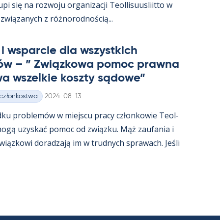
i się na rozwoju or­ga­nizacji Teol­li­suus­liitto w
związa­nych z róż­no­rod­nością...
i ws­parcie dla wszyst­kich
ów – ” Związ­kowa po­moc prawna
a wszel­kie koszty są­dowe”
Kirjoitettu
 członkostwa
2024-08-13
dku problemów w miejscu pracy człon­kowie Teol­
t mogą uzys­kać po­moc od związku. Mąż zau­fa­nia i
związ­kowi do­radzają im w trud­nych sprawach. Jeśli