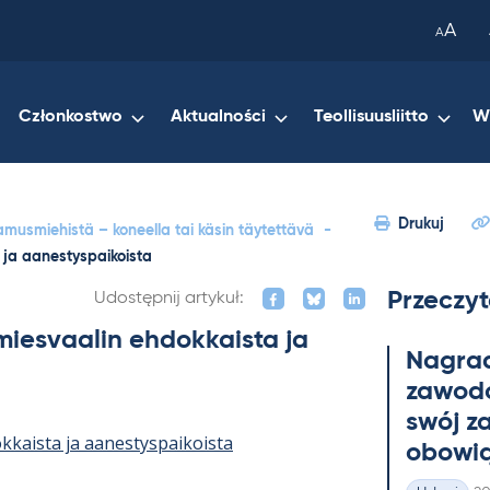
been
A
A
copied
to
your
Członkostwo
Aktualności
Teollisuusliitto
W
clipboard.)
Drukuj
tamusmiehistä – koneella tai käsin täytettävä
-
 ja aanestyspaikoista
Przeczyt
Udostępnij artykuł:
miesvaalin ehdokkaista ja
Na­gra
zawo­do
swój z
kkaista ja aanestyspaikoista
obowią