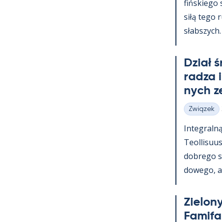
fińs­kiego
siłą tego 
słabszych.
Dział 
radza 
nych z
Związek
Kategorie
In­te­graln
Teol­li­suu
dobrego s
dowego, a t
Zie­lony
Fa­mi­f