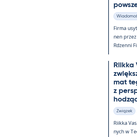
powsz
Wiadomoś
Kategorie
Firma usy­t
nen przez c
Rdzenni Fi
Riikka
zwiększ
mat te
z pers
hodząc
Związek
Kategorie
Riikka Va­
nych w Teol