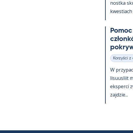
nostka skup
kwes­tiach 
Po­moc 
członk
pok­ryw
Korzyści z
Kategorie
W przy­pa
li­suus­lii
eks­perci 
zajdzie...