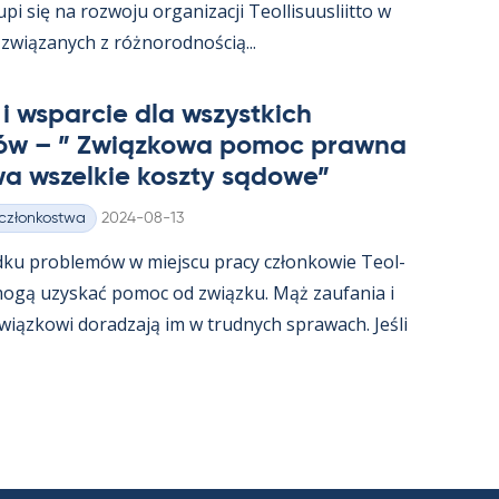
i się na rozwoju or­ga­nizacji Teol­li­suus­liitto w
związa­nych z róż­no­rod­nością...
i ws­parcie dla wszyst­kich
ów – ” Związ­kowa po­moc prawna
a wszel­kie koszty są­dowe”
Kirjoitettu
 członkostwa
2024-08-13
dku problemów w miejscu pracy człon­kowie Teol­
t mogą uzys­kać po­moc od związku. Mąż zau­fa­nia i
związ­kowi do­radzają im w trud­nych sprawach. Jeśli