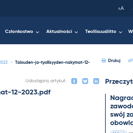
been
A
A
copied
to
your
Członkostwo
Aktualności
Teollisuusliitto
W
clipboard.)
Drukuj
2023
-
Talouden-ja-tyollisyyden-nakymat-12-
Przeczyt
Udostępnij artykuł:
at-12-2023.pdf
Na­gra
zawo­do
swój z
obowią