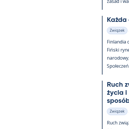
za­sad i wa
Każda 
Związek
Kategorie
Fin­lan­dia
Fiński ry­n
na­ro­dowy
Społeczeńst
Ruch z
życia i
sposób
Związek
Kategorie
Ruch zwią