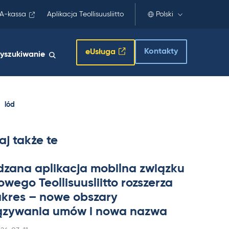
A-kassa
Aplikacja Teollisuusliitto
Polski
Kontakty
eUsługa
yszukiwanie
lód
aj także te
dzana apli­kacja mo­bilna związku
wego Teol­li­suus­liitto rozszerza
a­kres – nowe obszary
zywa­nia umów i nowa nazwa