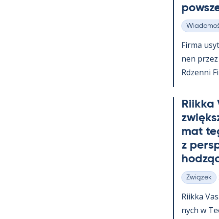
powsz
Wiadomoś
Kategorie
Firma usy­t
nen przez c
Rdzenni Fi
Riikka
zwiększ
mat te
z pers
hodząc
Związek
Kategorie
Riikka Va­
nych w Teol