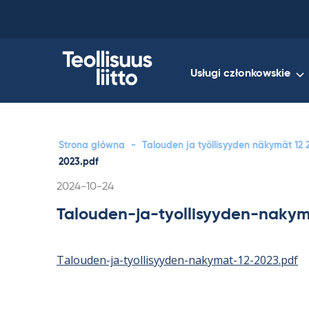
Skip
to
content
Usługi członkowskie
Strona główna
-
Talouden ja työllisyyden näkymät 12 
2023.pdf
Kirjoitettu
2024-10-24
Talouden-ja-tyollisyyden-nakym
Talouden-ja-tyollisyyden-nakymat-12-2023.pdf