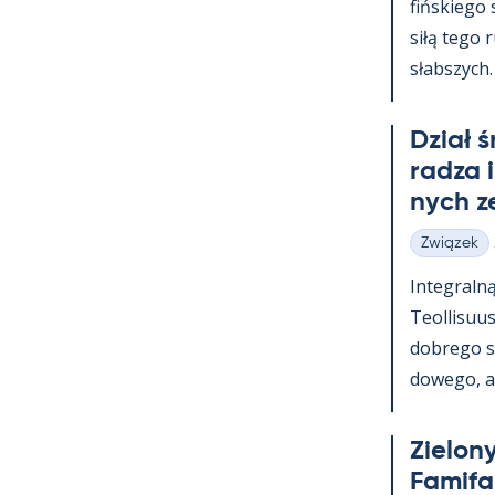
fińs­kiego
siłą tego 
słabszych.
Dział 
radza 
nych z
Związek
Kategorie
In­te­graln
Teol­li­suu
dobrego s
dowego, a t
Zie­lony
Fa­mi­f