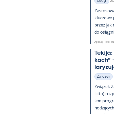
Ki
Usługi
20
Kategorie
Zas­to­sowa­
kluczowe 
przez jak 
do osiąg­nię
Aplikacji Teollisu
Te­kijä
kach” –
la­ryzu
Związek
Kategorie
Związek Za
liitto) roz
lem pro­g
hodzących 