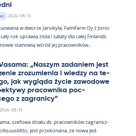
edni
Kirjoitettu
ci
2024-08-13
uowana w dworze Jär­vi­kylä, Fa­mi­farm Oy z Jo­roi­
ały rok uprawia zioła i sałaty dla całej Fin­lan­dii.
­nowie sta­nowią wśród jej pracow­ników...
 Va­sama: „Naszym za­da­niem jest
e­nie zrozu­mie­nia i wiedzy na te­
go, jak wygląda życie zawo­dowe
­pek­tywy pracow­nika poc­
ego z za­gra­nicy”
Kirjoitettu
2024-08-13
sama, sze­fowa działu ds. pracow­ników za­gra­nicz­
­li­suus­liitto, jest prze­ko­nana, że nowa jed­