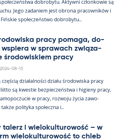
 społeczeństwa do­bro­bytu. Ak­tywni człon­kowie są
ruchu. Jego za­da­niem jest obrona pracow­ników i
 Fińs­kie społeczeństwo do­bro­bytu...
śro­dowiska pracy po­maga, do­
i ws­piera w sprawach związa­
e śro­dowis­kiem pracy
Kirjoitettu
2024-08-13
ą częścią działal­ności działu śro­dowiska pracy
s­liitto są kwes­tie bez­pieczeństwa i hi­gieny pracy,
a­mo­poczucie w pracy, rozwoju życia zawo­
akże po­li­tyka społeczna i...
 ta­lerz i wie­lo­kul­tu­rowość – w
arm wie­lo­kul­tu­rowość to ch­leb