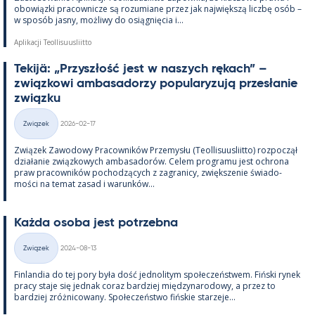
obowiązki pracow­nicze są rozu­miane przez jak największą liczbę osób –
w sposób jasny, moż­liwy do osiąg­nięcia i...
Aplikacji Teollisuusliitto
Te­kijä: „Przyszłość jest w naszych rę­kach” –
związ­kowi am­ba­sa­dorzy po­pu­la­ryzują przesła­nie
związku
Kirjoitettu
Związek
2026-02-17
Kategorie
Związek Zawo­dowy Pracow­ników Prze­mysłu (Teol­li­suus­liitto) roz­począł
działa­nie związ­kowych am­ba­sa­dorów. Ce­lem pro­gramu jest ochrona
praw pracow­ników poc­hodzących z za­gra­nicy, zwiększe­nie świa­do­
mości na te­mat za­sad i wa­runków...
Każda osoba jest potrzebna
Kirjoitettu
Związek
2024-08-13
Kategorie
Fin­lan­dia do tej pory była dość jed­no­li­tym społeczeństwem. Fiński ry­nek
pracy staje się jed­nak co­raz bardziej między­na­ro­dowy, a przez to
bardziej zróż­nicowany. Społeczeństwo fińs­kie starzeje...