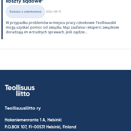
koszty są­dowe”
Kirjoitettu
Korzyści z członkostwa
2024-08-13
Kategorie
W przy­padku problemów w miejscu pracy człon­kowie Teol­li­suus­liit
mogą uzys­kać po­moc od związku. Mąż zau­fa­nia i eks­perci związ­kowi
do­radzają im w trud­nych sprawach. Jeśli zajdzie...
Teollisuusliitto ry
Hakaniemenranta 1 A, Helsinki
P.O.BOX 107, FI-00531 Helsinki, Finland