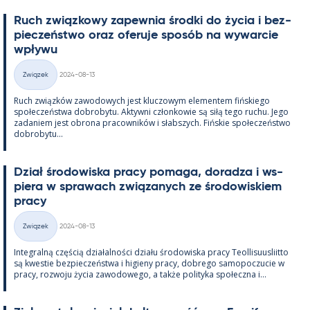
Ruch związ­kowy za­pew­nia środki do życia i bez­
pieczeństwo oraz ofe­ruje sposób na wywarcie
wpływu
Kirjoitettu
Związek
2024-08-13
Kategorie
Ruch związków zawo­dowych jest kluczowym ele­men­tem fińs­kiego
społeczeństwa do­bro­bytu. Ak­tywni człon­kowie są siłą tego ruchu. Jego
za­da­niem jest obrona pracow­ników i słabszych. Fińs­kie społeczeństwo
do­bro­bytu...
Dział śro­dowiska pracy po­maga, do­radza i ws­
piera w sprawach związa­nych ze śro­dowis­kiem
pracy
Kirjoitettu
Związek
2024-08-13
Kategorie
In­te­gralną częścią działal­ności działu śro­dowiska pracy Teol­li­suus­liitto
są kwes­tie bez­pieczeństwa i hi­gieny pracy, dobrego sa­mo­poczucie w
pracy, rozwoju życia zawo­dowego, a także po­li­tyka społeczna i...