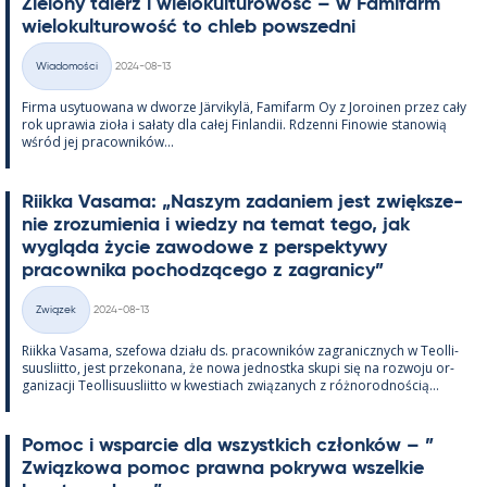
Zie­lony ta­lerz i wie­lo­kul­tu­rowość – w Fa­mi­farm
wie­lo­kul­tu­rowość to ch­leb powszedni
Kirjoitettu
Wiadomości
2024-08-13
Kategorie
Firma usy­tuowana w dworze Jär­vi­kylä, Fa­mi­farm Oy z Jo­roi­nen przez cały
rok uprawia zioła i sałaty dla całej Fin­lan­dii. Rdzenni Fi­nowie sta­nowią
wśród jej pracow­ników...
Riikka Va­sama: „Naszym za­da­niem jest zwiększe­
nie zrozu­mie­nia i wiedzy na te­mat tego, jak
wygląda życie zawo­dowe z pers­pek­tywy
pracow­nika poc­hodzącego z za­gra­nicy”
Kirjoitettu
Związek
2024-08-13
Kategorie
Riikka Va­sama, sze­fowa działu ds. pracow­ników za­gra­nicz­nych w Teol­li­
suus­liitto, jest prze­ko­nana, że nowa jed­nostka skupi się na rozwoju or­
ga­nizacji Teol­li­suus­liitto w kwes­tiach związa­nych z róż­no­rod­nością...
Po­moc i ws­parcie dla wszyst­kich członków – ”
Związ­kowa po­moc prawna pok­rywa wszel­kie