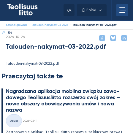
Skip
to
A
Polski
A
content
Strona główna
-
Talouden näkymät 03 2022
-
Talouden-nakymat-03-2022.pdf
lód
Kirjoitettu
2024-10-24
Talouden-nakymat-03-2022.pdf
Talouden-nakymat-03-2022.pdf
Przeczytaj także te
Na­gradzana apli­kacja mo­bilna związku zawo­
dowego Teol­li­suus­liitto rozszerza swój za­kres –
nowe obszary obowiązywa­nia umów i nowa
nazwa
Kirjoitettu
Usługi
2026-03-11
Kategorie
Zas­to­sowa­nie Apli­kacji Teol­li­suus­liitto za­pew­nia, że kluczowe prawa i