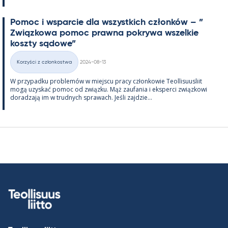
Po­moc i ws­parcie dla wszyst­kich członków – ”
Związ­kowa po­moc prawna pok­rywa wszel­kie
koszty są­dowe”
Kirjoitettu
Korzyści z członkostwa
2024-08-13
Kategorie
W przy­padku problemów w miejscu pracy człon­kowie Teol­li­suus­liit
mogą uzys­kać po­moc od związku. Mąż zau­fa­nia i eks­perci związ­kowi
do­radzają im w trud­nych sprawach. Jeśli zajdzie...