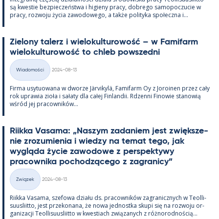
są kwes­tie bez­pieczeństwa i hi­gieny pracy, dobrego sa­mo­poczucie w
pracy, rozwoju życia zawo­dowego, a także po­li­tyka społeczna i...
Zie­lony ta­lerz i wie­lo­kul­tu­rowość – w Fa­mi­farm
wie­lo­kul­tu­rowość to ch­leb powszedni
Kirjoitettu
Wiadomości
2024-08-13
Kategorie
Firma usy­tuowana w dworze Jär­vi­kylä, Fa­mi­farm Oy z Jo­roi­nen przez cały
rok uprawia zioła i sałaty dla całej Fin­lan­dii. Rdzenni Fi­nowie sta­nowią
wśród jej pracow­ników...
Riikka Va­sama: „Naszym za­da­niem jest zwiększe­
nie zrozu­mie­nia i wiedzy na te­mat tego, jak
wygląda życie zawo­dowe z pers­pek­tywy
pracow­nika poc­hodzącego z za­gra­nicy”
Kirjoitettu
Związek
2024-08-13
Kategorie
Riikka Va­sama, sze­fowa działu ds. pracow­ników za­gra­nicz­nych w Teol­li­
suus­liitto, jest prze­ko­nana, że nowa jed­nostka skupi się na rozwoju or­
ga­nizacji Teol­li­suus­liitto w kwes­tiach związa­nych z róż­no­rod­nością...