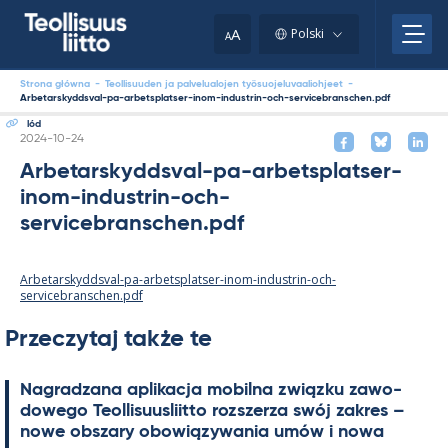
Skip
to
A
Polski
A
content
Strona główna
-
Teollisuuden ja palvelualojen työsuojeluvaaliohjeet
-
Arbetarskyddsval-pa-arbetsplatser-inom-industrin-och-servicebranschen.pdf
lód
Kirjoitettu
2024-10-24
Arbetarskyddsval-pa-arbetsplatser-
inom-industrin-och-
servicebranschen.pdf
Arbetarskyddsval-pa-arbetsplatser-inom-industrin-och-
servicebranschen.pdf
Przeczytaj także te
Na­gradzana apli­kacja mo­bilna związku zawo­
dowego Teol­li­suus­liitto rozszerza swój za­kres –
nowe obszary obowiązywa­nia umów i nowa