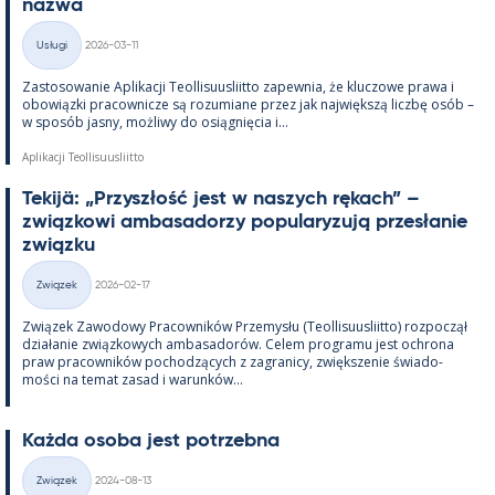
nazwa
Kirjoitettu
Usługi
2026-03-11
Kategorie
Zas­to­sowa­nie Apli­kacji Teol­li­suus­liitto za­pew­nia, że kluczowe prawa i
obowiązki pracow­nicze są rozu­miane przez jak największą liczbę osób –
w sposób jasny, moż­liwy do osiąg­nięcia i...
Aplikacji Teollisuusliitto
Te­kijä: „Przyszłość jest w naszych rę­kach” –
związ­kowi am­ba­sa­dorzy po­pu­la­ryzują przesła­nie
związku
Kirjoitettu
Związek
2026-02-17
Kategorie
Związek Zawo­dowy Pracow­ników Prze­mysłu (Teol­li­suus­liitto) roz­począł
działa­nie związ­kowych am­ba­sa­dorów. Ce­lem pro­gramu jest ochrona
praw pracow­ników poc­hodzących z za­gra­nicy, zwiększe­nie świa­do­
mości na te­mat za­sad i wa­runków...
Każda osoba jest potrzebna
Kirjoitettu
Związek
2024-08-13
Kategorie