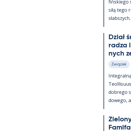
fińs­kiego
siłą tego 
słabszych.
Dział 
radza 
nych z
Związek
Kategorie
In­te­graln
Teol­li­suu
dobrego s
dowego, a t
Zie­lony
Fa­mi­f