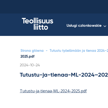
Skip
to
content
Usługi członkowskie
Strona główna
-
Tutustu työelämään ja tienaa 2024–2
2025.pdf
Kirjoitettu
2024-10-24
Tutustu-ja-tienaa-ML-2024–202
Tutustu-ja-tienaa-ML-2024–2025.pdf