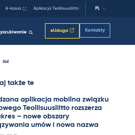
A-kassa
Aplikacja Teollisuusliitto
PL
Kontakty
eUsługa
yszukiwanie
lód
aj także te
dzana apli­kacja mo­bilna związku
wego Teol­li­suus­liitto rozszerza
a­kres – nowe obszary
zywa­nia umów i nowa nazwa