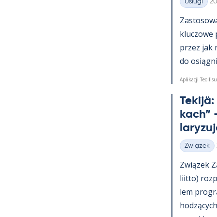
Ki
Usługi
20
Kategorie
Zas­to­sowa­
kluczowe 
przez jak 
do osiąg­nię
Aplikacji Teollisu
Te­kijä
kach” –
la­ryzu
Związek
Kategorie
Związek Za
liitto) roz
lem pro­g
hodzących 