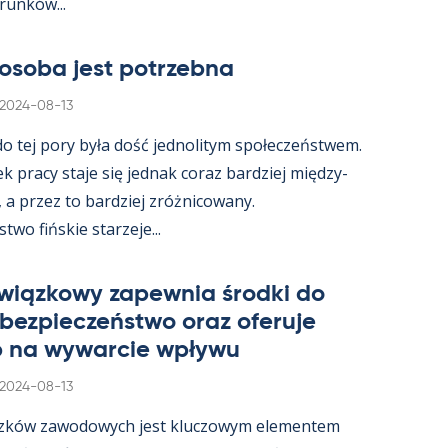
­runków...
osoba jest potrzebna
Kirjoitettu
2024-08-13
 do tej pory była dość jed­no­li­tym społeczeństwem.
ek pracy staje się jed­nak co­raz bardziej między­
, a przez to bardziej zróż­nicowany.
wo fińs­kie starzeje...
wiąz­kowy za­pew­nia środki do
 bez­pieczeństwo oraz ofe­ruje
 na wywarcie wpływu
Kirjoitettu
2024-08-13
zków zawo­dowych jest kluczowym ele­men­tem