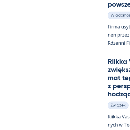
powsz
Wiadomoś
Kategorie
Firma usy­t
nen przez c
Rdzenni Fi
Riikka
zwiększ
mat te
z pers
hodząc
Związek
Kategorie
Riikka Va­
nych w Teol