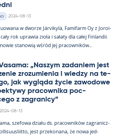
edni
Kirjoitettu
ci
2024-08-13
uowana w dworze Jär­vi­kylä, Fa­mi­farm Oy z Jo­roi­
ały rok uprawia zioła i sałaty dla całej Fin­lan­dii.
­nowie sta­nowią wśród jej pracow­ników...
 Va­sama: „Naszym za­da­niem jest
e­nie zrozu­mie­nia i wiedzy na te­
go, jak wygląda życie zawo­dowe
­pek­tywy pracow­nika poc­
ego z za­gra­nicy”
Kirjoitettu
2024-08-13
sama, sze­fowa działu ds. pracow­ników za­gra­nicz­
­li­suus­liitto, jest prze­ko­nana, że nowa jed­