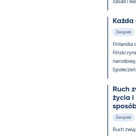
za­sad i wa
Każda 
Związek
Kategorie
Fin­lan­dia
Fiński ry­n
na­ro­dowy
Społeczeńst
Ruch z
życia i
sposób
Związek
Kategorie
Ruch zwią