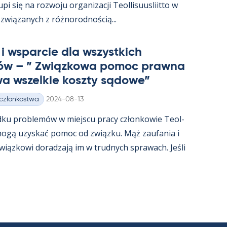
i się na rozwoju or­ga­nizacji Teol­li­suus­liitto w
związa­nych z róż­no­rod­nością...
i ws­parcie dla wszyst­kich
ów – ” Związ­kowa po­moc prawna
a wszel­kie koszty są­dowe”
Kirjoitettu
 członkostwa
2024-08-13
dku problemów w miejscu pracy człon­kowie Teol­
t mogą uzys­kać po­moc od związku. Mąż zau­fa­nia i
związ­kowi do­radzają im w trud­nych sprawach. Jeśli