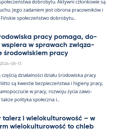
 społeczeństwa do­bro­bytu. Ak­tywni człon­kowie są
ruchu. Jego za­da­niem jest obrona pracow­ników i
 Fińs­kie społeczeństwo do­bro­bytu...
śro­dowiska pracy po­maga, do­
i ws­piera w sprawach związa­
e śro­dowis­kiem pracy
Kirjoitettu
2024-08-13
ą częścią działal­ności działu śro­dowiska pracy
s­liitto są kwes­tie bez­pieczeństwa i hi­gieny pracy,
a­mo­poczucie w pracy, rozwoju życia zawo­
akże po­li­tyka społeczna i...
 ta­lerz i wie­lo­kul­tu­rowość – w
arm wie­lo­kul­tu­rowość to ch­leb