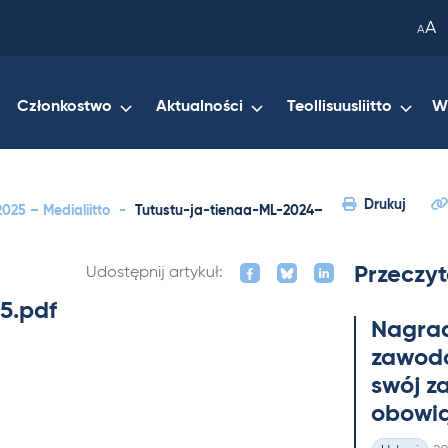
been
A
A
copied
to
your
Członkostwo
Aktualności
Teollisuusliitto
W
clipboard.)
Drukuj
025 – Medialiitto
-
Tutustu-ja-tienaa-ML-2024–
Przeczyt
Udostępnij artykuł:
5.pdf
Na­gra
zawo­do
swój z
obowią