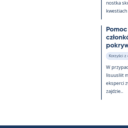
nostka skup
kwes­tiach 
Po­moc 
członk
pok­ryw
Korzyści z
Kategorie
W przy­pa
li­suus­lii
eks­perci 
zajdzie...