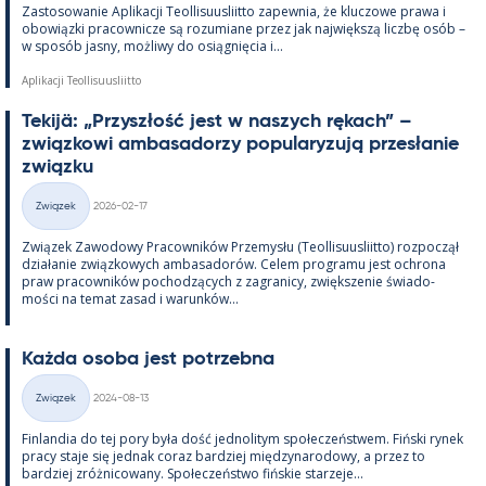
Zas­to­sowa­nie Apli­kacji Teol­li­suus­liitto za­pew­nia, że kluczowe prawa i
obowiązki pracow­nicze są rozu­miane przez jak największą liczbę osób –
w sposób jasny, moż­liwy do osiąg­nięcia i...
Aplikacji Teollisuusliitto
Te­kijä: „Przyszłość jest w naszych rę­kach” –
związ­kowi am­ba­sa­dorzy po­pu­la­ryzują przesła­nie
związku
Kirjoitettu
Związek
2026-02-17
Kategorie
Związek Zawo­dowy Pracow­ników Prze­mysłu (Teol­li­suus­liitto) roz­począł
działa­nie związ­kowych am­ba­sa­dorów. Ce­lem pro­gramu jest ochrona
praw pracow­ników poc­hodzących z za­gra­nicy, zwiększe­nie świa­do­
mości na te­mat za­sad i wa­runków...
Każda osoba jest potrzebna
Kirjoitettu
Związek
2024-08-13
Kategorie
Fin­lan­dia do tej pory była dość jed­no­li­tym społeczeństwem. Fiński ry­nek
pracy staje się jed­nak co­raz bardziej między­na­ro­dowy, a przez to
bardziej zróż­nicowany. Społeczeństwo fińs­kie starzeje...