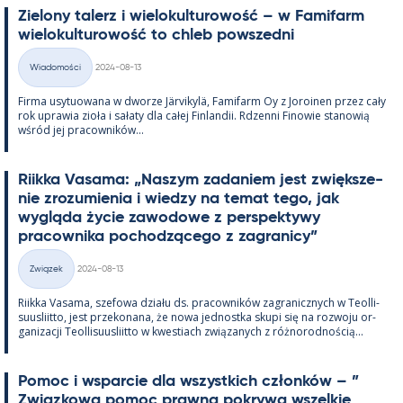
Zie­lony ta­lerz i wie­lo­kul­tu­rowość – w Fa­mi­farm
wie­lo­kul­tu­rowość to ch­leb powszedni
Kirjoitettu
Wiadomości
2024-08-13
Kategorie
Firma usy­tuowana w dworze Jär­vi­kylä, Fa­mi­farm Oy z Jo­roi­nen przez cały
rok uprawia zioła i sałaty dla całej Fin­lan­dii. Rdzenni Fi­nowie sta­nowią
wśród jej pracow­ników...
Riikka Va­sama: „Naszym za­da­niem jest zwiększe­
nie zrozu­mie­nia i wiedzy na te­mat tego, jak
wygląda życie zawo­dowe z pers­pek­tywy
pracow­nika poc­hodzącego z za­gra­nicy”
Kirjoitettu
Związek
2024-08-13
Kategorie
Riikka Va­sama, sze­fowa działu ds. pracow­ników za­gra­nicz­nych w Teol­li­
suus­liitto, jest prze­ko­nana, że nowa jed­nostka skupi się na rozwoju or­
ga­nizacji Teol­li­suus­liitto w kwes­tiach związa­nych z róż­no­rod­nością...
Po­moc i ws­parcie dla wszyst­kich członków – ”
Związ­kowa po­moc prawna pok­rywa wszel­kie