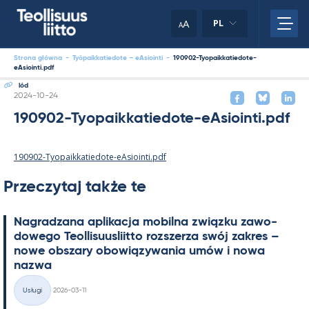
Skip
to
A
PL
A
content
Strona główna
-
Työpaikkatiedote – eAsiointi
-
190902-Tyopaikkatiedote-
eAsiointi.pdf
lód
Kirjoitettu
2024-10-24
190902-Tyopaikkatiedote-eAsiointi.pdf
190902-Tyopaikkatiedote-eAsiointi.pdf
Przeczytaj także te
Na­gradzana apli­kacja mo­bilna związku zawo­
dowego Teol­li­suus­liitto rozszerza swój za­kres –
nowe obszary obowiązywa­nia umów i nowa
nazwa
Kirjoitettu
Usługi
2026-03-11
Kategorie