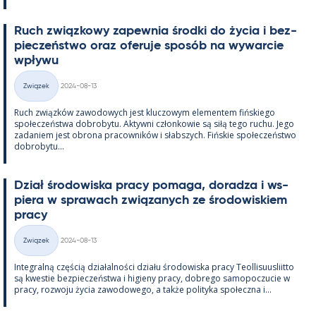
Ruch związ­kowy za­pew­nia środki do życia i bez­
pieczeństwo oraz ofe­ruje sposób na wywarcie
wpływu
Kirjoitettu
Związek
2024-08-13
Kategorie
Ruch związków zawo­dowych jest kluczowym ele­men­tem fińs­kiego
społeczeństwa do­bro­bytu. Ak­tywni człon­kowie są siłą tego ruchu. Jego
za­da­niem jest obrona pracow­ników i słabszych. Fińs­kie społeczeństwo
do­bro­bytu...
Dział śro­dowiska pracy po­maga, do­radza i ws­
piera w sprawach związa­nych ze śro­dowis­kiem
pracy
Kirjoitettu
Związek
2024-08-13
Kategorie
In­te­gralną częścią działal­ności działu śro­dowiska pracy Teol­li­suus­liitto
są kwes­tie bez­pieczeństwa i hi­gieny pracy, dobrego sa­mo­poczucie w
pracy, rozwoju życia zawo­dowego, a także po­li­tyka społeczna i...