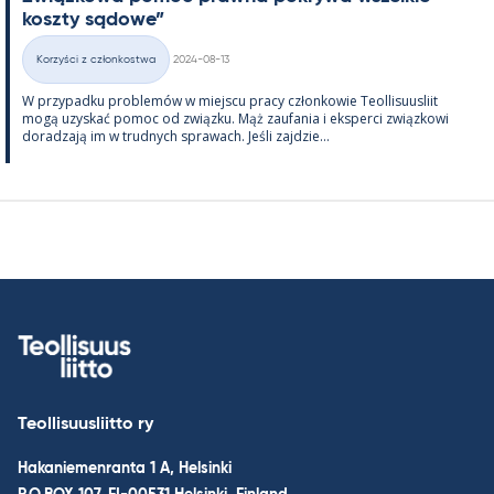
koszty są­dowe”
Kirjoitettu
Korzyści z członkostwa
2024-08-13
Kategorie
W przy­padku problemów w miejscu pracy człon­kowie Teol­li­suus­liit
mogą uzys­kać po­moc od związku. Mąż zau­fa­nia i eks­perci związ­kowi
do­radzają im w trud­nych sprawach. Jeśli zajdzie...
Teollisuusliitto ry
Hakaniemenranta 1 A, Helsinki