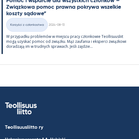
Po­moc i ws­parcie dla wszyst­kich członków – ”
Związ­kowa po­moc prawna pok­rywa wszel­kie
koszty są­dowe”
Kirjoitettu
Korzyści z członkostwa
2024-08-13
Kategorie
W przy­padku problemów w miejscu pracy człon­kowie Teol­li­suus­liit
mogą uzys­kać po­moc od związku. Mąż zau­fa­nia i eks­perci związ­kowi
do­radzają im w trud­nych sprawach. Jeśli zajdzie...
Teollisuusliitto ry