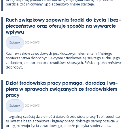
bardziej zróż­nicowany. Społeczeństwo fińs­kie starzeje...
Ruch związ­kowy za­pew­nia środki do życia i bez­
pieczeństwo oraz ofe­ruje sposób na wywarcie
wpływu
Kirjoitettu
Związek
2024-08-13
Kategorie
Ruch związków zawo­dowych jest kluczowym ele­men­tem fińs­kiego
społeczeństwa do­bro­bytu. Ak­tywni człon­kowie są siłą tego ruchu. Jego
za­da­niem jest obrona pracow­ników i słabszych. Fińs­kie społeczeństwo
do­bro­bytu...
Dział śro­dowiska pracy po­maga, do­radza i ws­
piera w sprawach związa­nych ze śro­dowis­kiem
pracy
Kirjoitettu
Związek
2024-08-13
Kategorie
In­te­gralną częścią działal­ności działu śro­dowiska pracy Teol­li­suus­liitto
są kwes­tie bez­pieczeństwa i hi­gieny pracy, dobrego sa­mo­poczucie w
pracy, rozwoju życia zawo­dowego, a także po­li­tyka społeczna i...