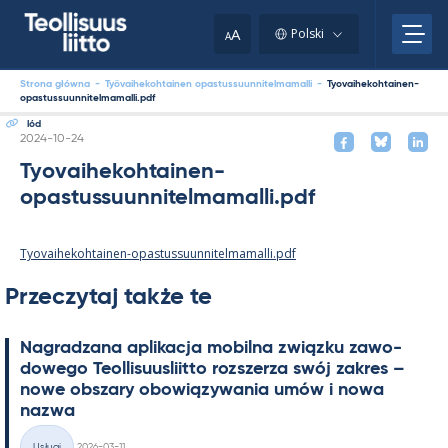
Skip
to
A
Polski
A
content
Strona główna
-
Työvaihekohtainen opastussuunnitelmamalli
-
Tyovaihekohtainen-
opastussuunnitelmamalli.pdf
lód
Kirjoitettu
2024-10-24
Tyovaihekohtainen-
opastussuunnitelmamalli.pdf
Tyovaihekohtainen-opastussuunnitelmamalli.pdf
Przeczytaj także te
Na­gradzana apli­kacja mo­bilna związku zawo­
dowego Teol­li­suus­liitto rozszerza swój za­kres –
nowe obszary obowiązywa­nia umów i nowa
nazwa
Kirjoitettu
Usługi
2026-03-11