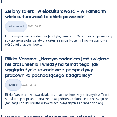
Zie­lony ta­lerz i wie­lo­kul­tu­rowość – w Fa­mi­farm
wie­lo­kul­tu­rowość to ch­leb powszedni
Kirjoitettu
Wiadomości
2024-08-13
Kategorie
Firma usy­tuowana w dworze Jär­vi­kylä, Fa­mi­farm Oy z Jo­roi­nen przez cały
rok uprawia zioła i sałaty dla całej Fin­lan­dii. Rdzenni Fi­nowie sta­nowią
wśród jej pracow­ników...
Riikka Va­sama: „Naszym za­da­niem jest zwiększe­
nie zrozu­mie­nia i wiedzy na te­mat tego, jak
wygląda życie zawo­dowe z pers­pek­tywy
pracow­nika poc­hodzącego z za­gra­nicy”
Kirjoitettu
Związek
2024-08-13
Kategorie
Riikka Va­sama, sze­fowa działu ds. pracow­ników za­gra­nicz­nych w Teol­li­
suus­liitto, jest prze­ko­nana, że nowa jed­nostka skupi się na rozwoju or­
ga­nizacji Teol­li­suus­liitto w kwes­tiach związa­nych z róż­no­rod­nością...