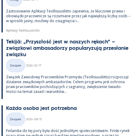
Kategorie
Zas­to­sowa­nie Apli­kacji Teol­li­suus­liitto za­pew­nia, że kluczowe prawa i
obowiązki pracow­nicze są rozu­miane przez jak największą liczbę osób –
w sposób jasny, moż­liwy do osiąg­nięcia i...
Aplikacji Teollisuusliitto
Te­kijä: „Przyszłość jest w naszych rę­kach” –
związ­kowi am­ba­sa­dorzy po­pu­la­ryzują przesła­nie
związku
Kirjoitettu
Związek
2026-02-17
Kategorie
Związek Zawo­dowy Pracow­ników Prze­mysłu (Teol­li­suus­liitto) roz­począł
działa­nie związ­kowych am­ba­sa­dorów. Ce­lem pro­gramu jest ochrona
praw pracow­ników poc­hodzących z za­gra­nicy, zwiększe­nie świa­do­
mości na te­mat za­sad i wa­runków...
Każda osoba jest potrzebna
Kirjoitettu
Związek
2024-08-13
Kategorie
Fin­lan­dia do tej pory była dość jed­no­li­tym społeczeństwem. Fiński ry­nek
pracy staje się jed­nak co­raz bardziej między­na­ro­dowy, a przez to