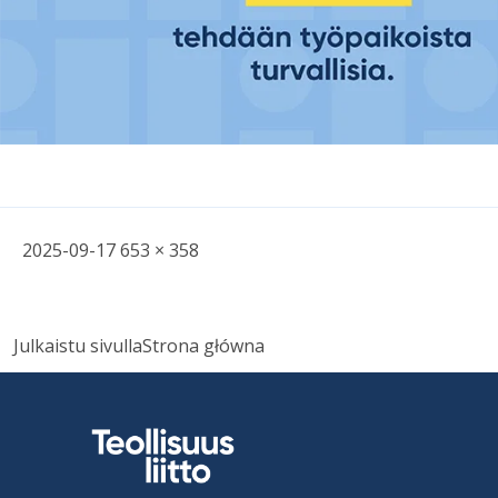
Kirjoitettu
Täysikokoinen
2025-09-17
653 × 358
kuva
Nawigacja
Julkaistu sivulla
Strona główna
wpisu