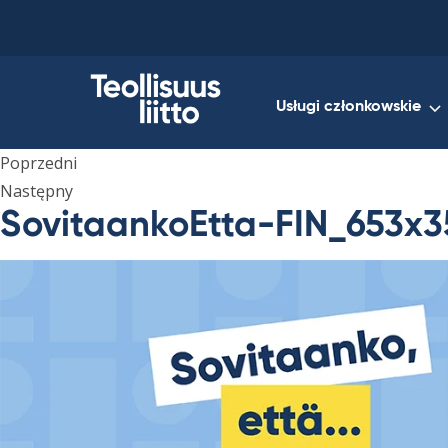
Skip
to
content
Usługi członkowskie
Poprzedni
Następny
SovitaankoEtta-FIN_653x