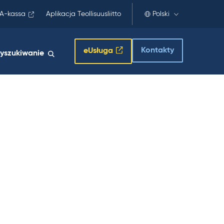
A-kassa
Aplikacja Teollisuusliitto
Polski
Kontakty
eUsługa
yszukiwanie