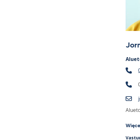
Jor
Aluet
Aluet
Więce
Vastuu