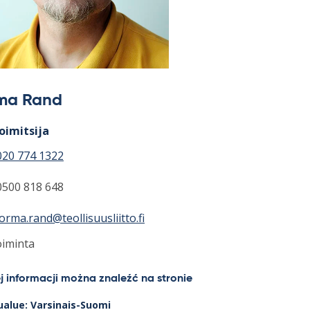
ma Rand
oimitsija
020 774 1322
0500 818 648
jorma.rand@teollisuusliitto.fi
oiminta
j informacji można znaleźć na stronie
alue: Varsinais-Suomi