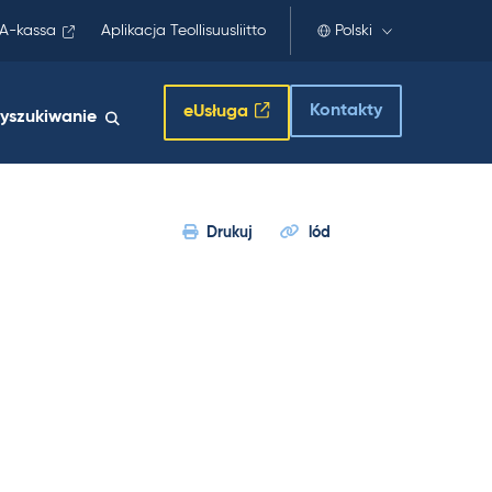
A-kassa
Aplikacja Teollisuusliitto
Polski
Kontakty
eUsługa
yszukiwanie
Drukuj
lód