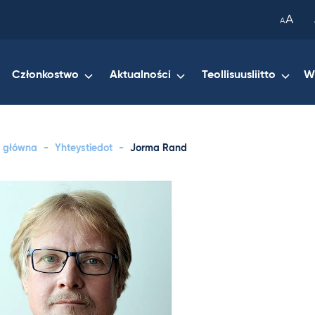
been
A
A
copied
to
your
Członkostwo
Aktualności
Teollisuusliitto
W
clipboard.)
a główna
-
Yhteystiedot
-
Jorma Rand