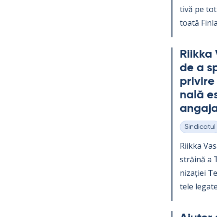
tivă pe tot 
toată Fin­la
Riikka 
de a sp
pri­vir
nală es
an­ga­ja
Sindicatul
Categorii
Riikka Va­s
străină a Te
nizației Teo
tele le­gate