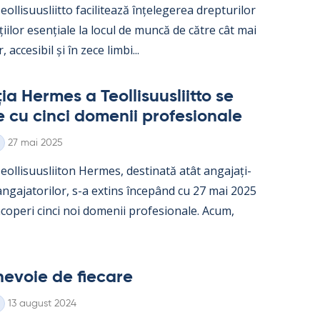
ol­li­suus­liitto faci­li­tează înțe­le­ge­rea drep­tu­ri­lor
ații­lor esențiale la locul de muncă de către cât mai
, acce­si­bil și în zece limbi...
a Her­mes a Teol­li­suus­liitto se
e cu cinci do­me­nii pro­fe­sio­nale
Kirjoitettu
27 mai 2025
ol­li­suus­lii­ton Her­mes, des­ti­nată atât an­ga­jați­
 an­ga­ja­to­ri­lor, s-a ex­tins începând cu 27 mai 2025
o­peri cinci noi do­me­nii pro­fe­sio­nale. Acum,
e­voie de fiecare
Kirjoitettu
13 august 2024