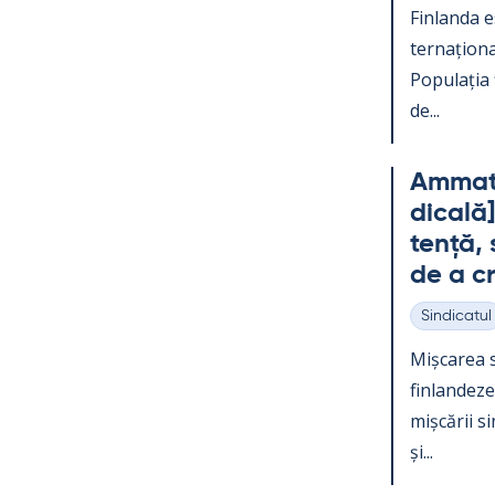
Fin­landa e
ter­națio­na
Po­pu­lația
de...
Am­mat­t
dicală]
tență, s
de a c
Sindicatul
Categorii
Mișca­rea s
fin­lan­dez
mișcă­rii s
și...