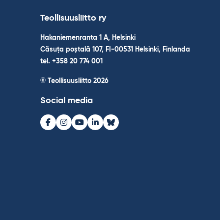
Teollisuusliitto ry
Hakaniemenranta 1 A, Helsinki
Căsuța poștală 107, FI-00531 Helsinki, Finlanda
tel. +358 20 774 001
© Teollisuusliitto 2026
Social media
Facebook
Instagram
Youtube
LinkedIn
Bluesky