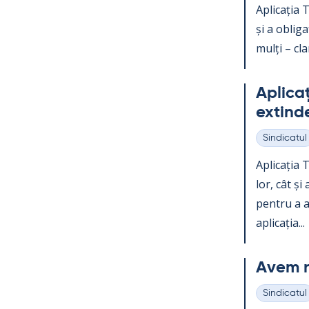
Aplicația Te
și a obli­g
mulți – clar
Aplicați
ex­tind
Sindicatul
Categorii
Aplicația Te
lor, cât și
pentru a ac
aplicația...
Avem n
Sindicatul
Categorii