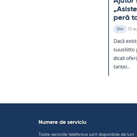
Aju­tor 
„Asis­te
peră toa
Kirjo
Știri
13 a
Categorii
Dacă exist
suus­liitto 
dicali oferă
tanței...
Numere de serviciu
Toate serviciile telefonice sunt disponibile de luni