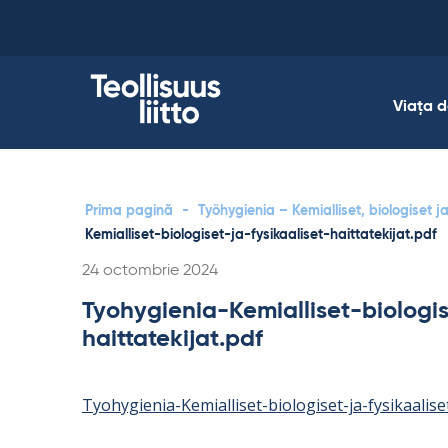
Skip
to
content
Viața 
Prima pagină
-
Työhygienia – Kemialliset, biologiset ja
Kemialliset-biologiset-ja-fysikaaliset-haittatekijat.pdf
Kirjoitettu
24 octombrie 2024
Tyohygienia-Kemialliset-biologis
haittatekijat.pdf
Tyohygienia-Kemialliset-biologiset-ja-fysikaaliset