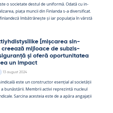
ste o socie­tate des­tul de uni­formă. Odată cu in­
­liza­rea, piața muncii din Fin­landa s-a di­ver­si­ficat.
 fin­lan­deză îmbătrâ­nește și iar po­pu­lația în vârstă
iyh­dis­tys­liike [mișca­rea sin­
 cree­ază mij­loace de subzis­
i­gu­ranță și oferă opor­tu­ni­ta­tea
rea un im­pact
Kirjoitettu
13 august 2024
in­dicală este un con­struc­tor esențial al societății
e a bunăstă­rii. Mem­brii ac­tivi reprezintă nucleul
in­dicale. Sarcina aces­teia este de a apăra an­ga­jații