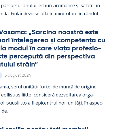
parcur­sul anu­lui ier­buri aro­ma­tice și sa­late, în
nda. Fin­lan­dezii se află în mi­no­ri­tate în rân­dul...
Va­sama: „Sarcina noa­stră este
ori înțe­le­ge­rea și com­pe­tența cu
e la mo­dul în care viața pro­fe­sio­
te perce­pută din pers­pec­tiva
­tu­lui străin”
Kirjoitettu
13 august 2024
ama, șe­ful unității forței de muncă de ori­gine
ol­li­suusl­liitto, con­si­deră dez­vol­ta­rea or­ga­
l­li­suus­liitto a fi epicent­rul noii unități, în as­pec­
 de...