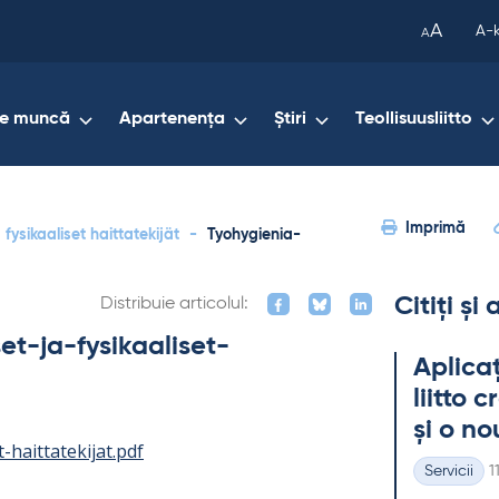
been
A
A-
A
copied
to
your
de muncă
Apartenența
Știri
Teollisuusliitto
clipboard.)
Imprimă
 fysikaaliset haittatekijät
-
Tyohygienia-
Citiți și
Distribuie articolul:
et-ja-fysikaaliset-
Aplicaț
liitto 
și o no
-haittatekijat.pdf
K
Servicii
1
Categorii