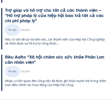
Trợ giúp và hỗ trợ cho tất cả các thành viên –
“Hỗ trợ pháp lý của hiệp hội bao trả tất cả các
chi phí pháp lý”
Kirjoitettu
Tin tức
13.8.2024
Thể
Nếu có vấn đề tại nơi làm việc, các thành viên của Hiệp hội Công ng­hiệp
loại
sẽ nhận được sự hỗ trợ từ công đoàn....
Riku Aalto “Xã hội chăm sóc sức khỏe Phần Lan
cần nhân viên”
Kirjoitettu
Tin tức
12.8.2024
Thể
Nhập cư liên quan đến công việc đã được ghi nhận mạnh mẽ trong chiến
loại
lược điều chỉnh các hoạt động của Hiệp hội Công...