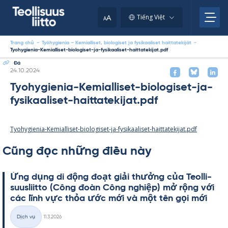
Skip
to
A
Tiếng Việt
A
content
Trang chủ
-
Työhygienia – Kemialliset, biologiset ja fysikaaliset haittatekijät
-
Tyohygienia-Kemialliset-biologiset-ja-fysikaaliset-haittatekijat.pdf
Đá
Kirjoitettu
24.10.2024
Tyohygienia-Kemialliset-biologiset-ja-
fysikaaliset-haittatekijat.pdf
Tyohygienia-Kemialliset-biologiset-ja-fysikaaliset-haittatekijat.pdf
Cũng đọc những điều này
Ứng dụng di động đoạt giải thưởng của Teol­li­
suus­liitto (Công đoàn Công ng­hiệp) mở rộng với
các lĩnh vực thỏa ước mới và một tên gọi mới
Kirjoitettu
Dịch vụ
11.3.2026
Thể