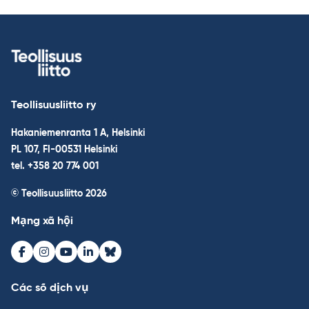
Teollisuusliitto ry
Hakaniemenranta 1 A, Helsinki
PL 107, FI-00531 Helsinki
tel. +358 20 774 001
© Teollisuusliitto 2026
Mạng xã hội
Facebook
Instagram
Youtube
LinkedIn
Bluesky
Các số dịch vụ