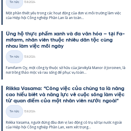
Tin tức
13.8.2024
Thể
Một phần thiết yếu trong các hoạt động của đơn vị môi trường làm việc
loại
của Hiệp hội Công ng­hiệp Phần Lan là an toàn...
Ủng hộ thực phẩm xanh và đa văn hóa – tại Fa­
mi­farm, nhân viên thuộc nhiều dân tộc cùng
nhau làm việc mỗi ngày
Kirjoitettu
Tin tức
13.8.2024
Thể
Fa­mi­farm Oy, một công ty thuộc sở hữu của Jär­vi­kylä Ma­nor ở Jo­roi­nen, là
loại
nơi trồng thảo mộc và rau sống để phục vụ toàn...
Riikka Va­sama: “Công việc của chúng ta là nâng
cao hiểu biết và năng lực về cuộc sống làm việc
từ quan điểm của một nhân viên nước ngoài”
Kirjoitettu
Tin tức
13.8.2024
Thể
Riikka Va­sama, người đứng đầu đơn vị lao động có trụ sở tại nước ngoài
loại
của Hiệp hội Công ng­hiệp Phần Lan, xem xét trọng...