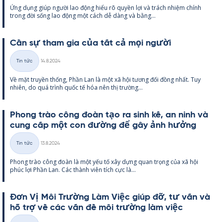
Ứng dụng giúp người lao động hiểu rõ qu­yền lợi và trách nhiệm chính
loại
trong đời sống lao động một cách dễ dàng và bằng...
Cần sự tham gia của tất cả mọi người
Kirjoitettu
Tin tức
14.8.2024
Thể
Về mặt tru­yền thống, Phần Lan là một xã hội tương đối đồng nhất. Tuy
loại
nhiên, do quá trình quốc tế hóa nên thị trường...
Phong trào công đoàn tạo ra sinh kế, an ninh và
cung cấp một con đường để gây ảnh hưởng
Kirjoitettu
Tin tức
13.8.2024
Thể
Phong trào công đoàn là một yếu tố xây dựng quan trọng của xã hội
loại
phúc lợi Phần Lan. Các thành viên tích cực là...
Đơn Vị Môi Trường Làm Việc giúp đỡ, tư vấn và
hỗ trợ về các vấn đề môi trường làm việc
Kirjoitettu