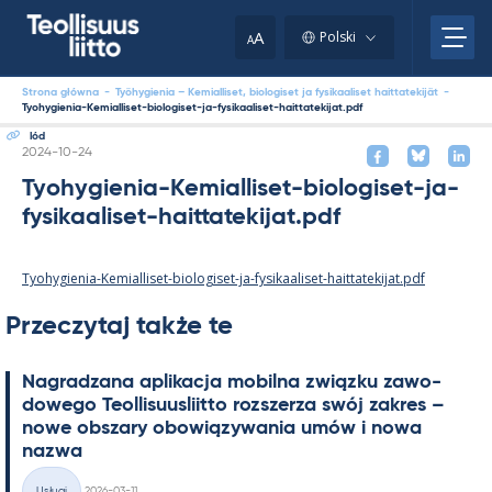
Skip
to
A
Polski
A
content
Strona główna
-
Työhygienia – Kemialliset, biologiset ja fysikaaliset haittatekijät
-
Tyohygienia-Kemialliset-biologiset-ja-fysikaaliset-haittatekijat.pdf
lód
Kirjoitettu
2024-10-24
Tyohygienia-Kemialliset-biologiset-ja-
fysikaaliset-haittatekijat.pdf
Tyohygienia-Kemialliset-biologiset-ja-fysikaaliset-haittatekijat.pdf
Przeczytaj także te
Na­gradzana apli­kacja mo­bilna związku zawo­
dowego Teol­li­suus­liitto rozszerza swój za­kres –
nowe obszary obowiązywa­nia umów i nowa
nazwa
Kirjoitettu
Usługi
2026-03-11