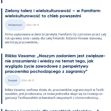
Zie­lony ta­lerz i wie­lo­kul­tu­rowość – w Fa­mi­farm
wie­lo­kul­tu­rowość to ch­leb powszedni
Kirjoitettu
Wiadomości
2024-08-13
Kategorie
Firma usy­tuowana w dworze Jär­vi­kylä, Fa­mi­farm Oy z Jo­roi­nen przez cały
rok uprawia zioła i sałaty dla całej Fin­lan­dii. Rdzenni Fi­nowie sta­nowią
wśród jej pracow­ników...
Riikka Va­sama: „Naszym za­da­niem jest zwiększe­
nie zrozu­mie­nia i wiedzy na te­mat tego, jak
wygląda życie zawo­dowe z pers­pek­tywy
pracow­nika poc­hodzącego z za­gra­nicy”
Kirjoitettu
Związek
2024-08-13
Kategorie
Riikka Va­sama, sze­fowa działu ds. pracow­ników za­gra­nicz­nych w Teol­li­
suus­liitto, jest prze­ko­nana, że nowa jed­nostka skupi się na rozwoju or­
ga­nizacji Teol­li­suus­liitto w kwes­tiach związa­nych z róż­no­rod­nością...