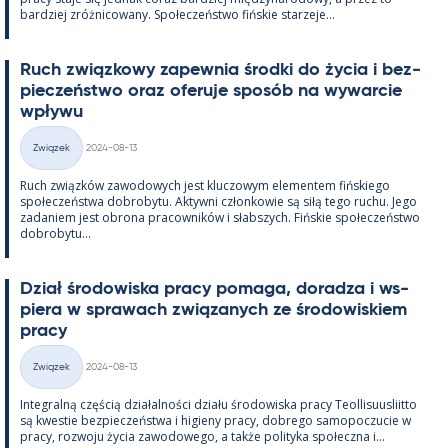
bardziej zróż­nicowany. Społeczeństwo fińs­kie starzeje...
Ruch związ­kowy za­pew­nia środki do życia i bez­
pieczeństwo oraz ofe­ruje sposób na wywarcie
wpływu
Kirjoitettu
Związek
2024-08-13
Kategorie
Ruch związków zawo­dowych jest kluczowym ele­men­tem fińs­kiego
społeczeństwa do­bro­bytu. Ak­tywni człon­kowie są siłą tego ruchu. Jego
za­da­niem jest obrona pracow­ników i słabszych. Fińs­kie społeczeństwo
do­bro­bytu...
Dział śro­dowiska pracy po­maga, do­radza i ws­
piera w sprawach związa­nych ze śro­dowis­kiem
pracy
Kirjoitettu
Związek
2024-08-13
Kategorie
In­te­gralną częścią działal­ności działu śro­dowiska pracy Teol­li­suus­liitto
są kwes­tie bez­pieczeństwa i hi­gieny pracy, dobrego sa­mo­poczucie w
pracy, rozwoju życia zawo­dowego, a także po­li­tyka społeczna i...