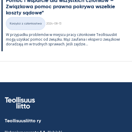
Po­moc i ws­parcie dla wszyst­kich członków – ”
Związ­kowa po­moc prawna pok­rywa wszel­kie
koszty są­dowe”
Kirjoitettu
Korzyści z członkostwa
2024-08-13
Kategorie
W przy­padku problemów w miejscu pracy człon­kowie Teol­li­suus­liit
mogą uzys­kać po­moc od związku. Mąż zau­fa­nia i eks­perci związ­kowi
do­radzają im w trud­nych sprawach. Jeśli zajdzie...
Teollisuusliitto ry