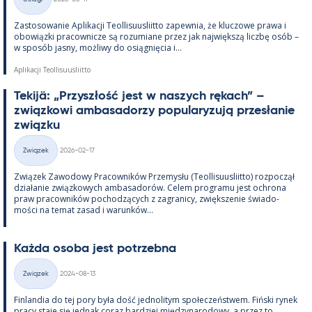
Kategorie
Zas­to­sowa­nie Apli­kacji Teol­li­suus­liitto za­pew­nia, że kluczowe prawa i
obowiązki pracow­nicze są rozu­miane przez jak największą liczbę osób –
w sposób jasny, moż­liwy do osiąg­nięcia i...
Aplikacji Teollisuusliitto
Te­kijä: „Przyszłość jest w naszych rę­kach” –
związ­kowi am­ba­sa­dorzy po­pu­la­ryzują przesła­nie
związku
Kirjoitettu
Związek
2026-02-17
Kategorie
Związek Zawo­dowy Pracow­ników Prze­mysłu (Teol­li­suus­liitto) roz­począł
działa­nie związ­kowych am­ba­sa­dorów. Ce­lem pro­gramu jest ochrona
praw pracow­ników poc­hodzących z za­gra­nicy, zwiększe­nie świa­do­
mości na te­mat za­sad i wa­runków...
Każda osoba jest potrzebna
Kirjoitettu
Związek
2024-08-13
Kategorie
Fin­lan­dia do tej pory była dość jed­no­li­tym społeczeństwem. Fiński ry­nek
pracy staje się jed­nak co­raz bardziej między­na­ro­dowy, a przez to