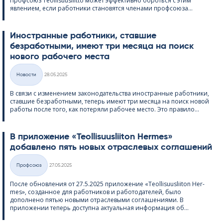
Профсоюз Teol­li­suus­liitto может эффективно бороться с этим
явлением, если работники становятся членами профсоюза...
Иностранные работники, ставшие
безработными, имеют три месяца на поиск
нового рабочего места
Kirjoitettu
Hовости
28.05.2025
Категории
В связи с изменением законодательства иностранные работники,
ставшие безработными, теперь имеют три месяца на поиск новой
работы после того, как потеряли рабочее место. Это правило...
В приложение «Teol­li­suus­lii­ton Her­mes»
добавлено пять новых отраслевых соглашений
Kirjoitettu
Профсоюз
27.05.2025
Категории
После обновления от 27.5.2025 приложение «Teol­li­suus­lii­ton Her­
mes», созданное для работников и работодателей, было
дополнено пятью новыми отраслевыми соглашениями. В
приложении теперь доступна актуальная информация об...