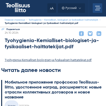
Skip
to
A
Русский
A
content
Главная страница
-
Työhygienia – Kemialliset, biologiset ja fysikaaliset haittatekijät
-
Tyohygienia-Kemialliset-biologiset-ja-fysikaaliset-haittatekijat.pdf
Поделиться
Kirjoitettu
24.10.2024
Tyohygienia-Kemialliset-biologiset-ja-
fysikaaliset-haittatekijat.pdf
Tyohygienia-Kemialliset-biologiset-ja-fysikaaliset-haittatekijat.pdf
Читать далее новости
Мобильное приложение профсоюза Teol­li­suus­
liitto, удостоенное наград, расширяется: новые
отрасли коллективных договоров и новое
название
Kirjoitettu
Услуги
11.03.2026