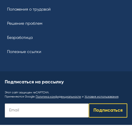
Положения о трудовой
Решение проблем
Безработица
Полезные ссылки
Подписаться на рассылку
Этот сайт защищен reCAPTCHA.
Применяются Google
Политика конфиденциальности
и
Условия использования
.
Подписаться
Подписаться
на
рассылку
: