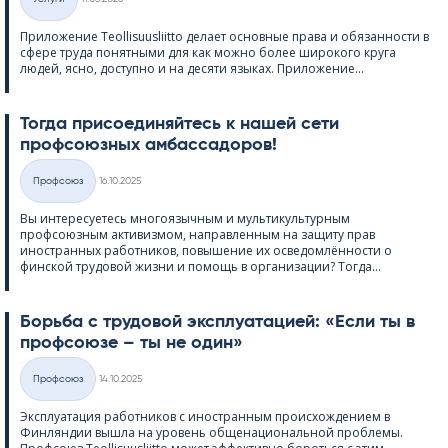
Категории
Приложение Teol­li­suus­liitto делает основные права и обязанности в
сфере труда понятными для как можно более широкого круга
людей, ясно, доступно и на десяти языках. Приложение...
Тогда присоединяйтесь к нашей сети
профсоюзных амбассадоров!
Kirjoitettu
Профсоюз
16.10.2025
Категории
Вы интересуетесь многоязычным и мультикультурным
профсоюзным активизмом, направленным на защиту прав
иностранных работников, повышение их осведомлённости о
финской трудовой жизни и помощь в организации? Тогда...
Борьба с трудовой эксплуатацией: «Если ты в
профсоюзе – ты не один»
Kirjoitettu
Профсоюз
14.10.2025
Категории
Эксплуатация работников с иностранным происхождением в
Финляндии вышла на уровень общенациональной проблемы.