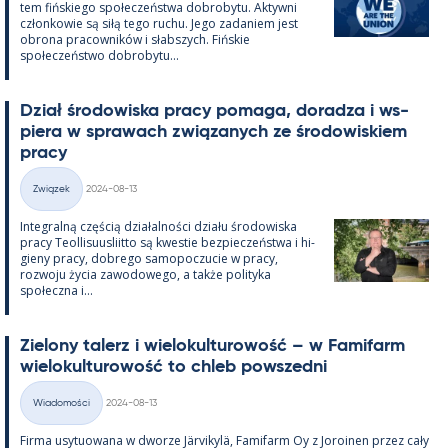
tem fińs­kiego społeczeństwa do­bro­bytu. Ak­tywni
człon­kowie są siłą tego ruchu. Jego za­da­niem jest
obrona pracow­ników i słabszych. Fińs­kie
społeczeństwo do­bro­bytu...
Dział śro­dowiska pracy po­maga, do­radza i ws­
piera w sprawach związa­nych ze śro­dowis­kiem
pracy
Kirjoitettu
Związek
2024-08-13
Kategorie
In­te­gralną częścią działal­ności działu śro­dowiska
pracy Teol­li­suus­liitto są kwes­tie bez­pieczeństwa i hi­
gieny pracy, dobrego sa­mo­poczucie w pracy,
rozwoju życia zawo­dowego, a także po­li­tyka
społeczna i...
Zie­lony ta­lerz i wie­lo­kul­tu­rowość – w Fa­mi­farm
wie­lo­kul­tu­rowość to ch­leb powszedni
Kirjoitettu
Wiadomości
2024-08-13
Kategorie
Firma usy­tuowana w dworze Jär­vi­kylä, Fa­mi­farm Oy z Jo­roi­nen przez cały