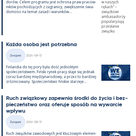
dorów. Ce­lem pro­gramu jest ochrona praw pracow­
ników poc­hodzących z za­gra­nicy, zwiększe­nie świa­
do­mości na te­mat za­sad i wa­runków...
Każda osoba jest potrzebna
Kirjoitettu
Związek
2024-08-13
Kategorie
Fin­lan­dia do tej pory była dość jed­no­li­tym
społeczeństwem. Fiński ry­nek pracy staje się jed­nak
co­raz bardziej między­na­ro­dowy, a przez to bardziej
zróż­nicowany. Społeczeństwo fińs­kie starzeje...
Ruch związ­kowy za­pew­nia środki do życia i bez­
pieczeństwo oraz ofe­ruje sposób na wywarcie
wpływu
Kirjoitettu
Związek
2024-08-13
Kategorie
Ruch związków zawo­dowych jest kluczowym ele­men­