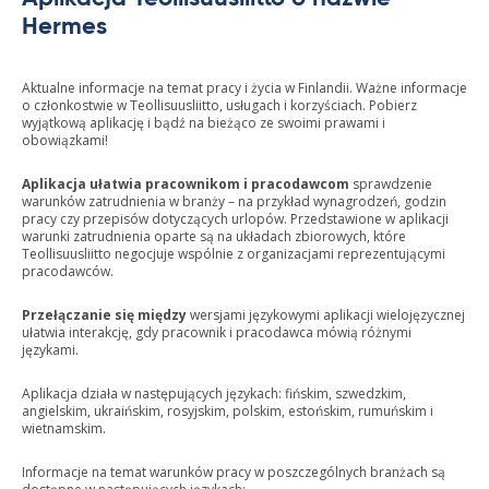
Hermes
Aktualne informacje na temat pracy i życia w Finlandii. Ważne informacje
o członkostwie w Teollisuusliitto, usługach i korzyściach. Pobierz
wyjątkową aplikację i bądź na bieżąco ze swoimi prawami i
obowiązkami!
Aplikacja ułatwia pracownikom i pracodawcom
sprawdzenie
warunków zatrudnienia w branży – na przykład wynagrodzeń, godzin
pracy czy przepisów dotyczących urlopów. Przedstawione w aplikacji
warunki zatrudnienia oparte są na układach zbiorowych, które
Teollisuusliitto negocjuje wspólnie z organizacjami reprezentującymi
pracodawców.
Przełączanie się między
wersjami językowymi aplikacji wielojęzycznej
ułatwia interakcję, gdy pracownik i pracodawca mówią różnymi
językami.
Aplikacja działa w następujących językach: fińskim, szwedzkim,
angielskim, ukraińskim, rosyjskim, polskim, estońskim, rumuńskim i
wietnamskim.
Informacje na temat warunków pracy w poszczególnych branżach są