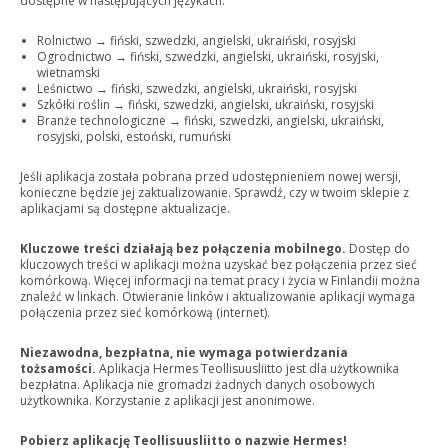
dostępne w następujących językach:
Rolnictwo → fiński, szwedzki, angielski, ukraiński, rosyjski
Ogrodnictwo → fiński, szwedzki, angielski, ukraiński, rosyjski,
wietnamski
Leśnictwo → fiński, szwedzki, angielski, ukraiński, rosyjski
Szkółki roślin → fiński, szwedzki, angielski, ukraiński, rosyjski
Branże technologiczne → fiński, szwedzki, angielski, ukraiński,
rosyjski, polski, estoński, rumuński
Jeśli aplikacja została pobrana przed udostępnieniem nowej wersji,
konieczne będzie jej zaktualizowanie. Sprawdź, czy w twoim sklepie z
aplikacjami są dostępne aktualizacje.
Kluczowe treści działają bez połączenia mobilnego.
Dostęp do
kluczowych treści w aplikacji można uzyskać bez połączenia przez sieć
komórkową. Więcej informacji na temat pracy i życia w Finlandii można
znaleźć w linkach. Otwieranie linków i aktualizowanie aplikacji wymaga
połączenia przez sieć komórkową (internet).
Niezawodna, bezpłatna, nie wymaga potwierdzania
tożsamości.
Aplikacja Hermes Teollisuusliitto jest dla użytkownika
bezpłatna. Aplikacja nie gromadzi żadnych danych osobowych
użytkownika. Korzystanie z aplikacji jest anonimowe.
Pobierz aplikację Teollisuusliitto o nazwie Hermes!