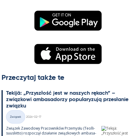
Przeczytaj także te
Te­kijä: „Przyszłość jest w naszych rę­kach” –
związ­kowi am­ba­sa­dorzy po­pu­la­ryzują przesła­nie
związku
Kirjoitettu
Związek
2026-02-17
Kategorie
Związek Zawo­dowy Pracow­ników Prze­mysłu (Teol­li­
suus­liitto) roz­począł działa­nie związ­kowych am­ba­sa­