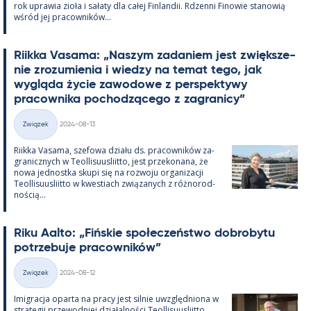
rok uprawia zioła i sałaty dla całej Fin­lan­dii. Rdzenni Fi­nowie sta­nowią
wśród jej pracow­ników...
Riikka Va­sama: „Naszym za­da­niem jest zwiększe­
nie zrozu­mie­nia i wiedzy na te­mat tego, jak
wygląda życie zawo­dowe z pers­pek­tywy
pracow­nika poc­hodzącego z za­gra­nicy”
Kirjoitettu
Związek
2024-08-13
Kategorie
Riikka Va­sama, sze­fowa działu ds. pracow­ników za­
gra­nicz­nych w Teol­li­suus­liitto, jest prze­ko­nana, że
nowa jed­nostka skupi się na rozwoju or­ga­nizacji
Teol­li­suus­liitto w kwes­tiach związa­nych z róż­no­rod­
nością...
Riku Aalto: „Fińs­kie społeczeństwo do­bro­bytu
potrze­buje pracow­ników”
Kirjoitettu
Związek
2024-08-12
Kategorie
Imi­gracja oparta na pracy jest sil­nie uwzględ­niona w
stra­te­gii przewod­niej działal­ności Teol­li­suus­liitto.