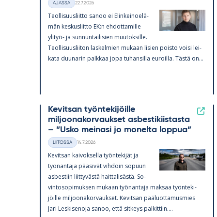
22.7.2026
AJASSA
Kategoriat
Kirjoitettu
Teol­li­suus­liitto sa­noo ei Elin­kei­noe­lä­
män kes­kus­liitto EK:n eh­dot­ta­mille
yli­työ- ja sun­nun­tai­li­sien muu­tok­sille.
Teol­li­suus­lii­ton las­kel­mien mu­kaan li­sien poisto voisi lei­
kata duu­na­rin palk­kaa jopa tu­han­silla eu­roilla. Tästä on…
Kevitsan työntekijöille
miljoonakorvaukset asbestikiistasta
– ”Usko meinasi jo monelta loppua”
14.7.2026
LIITOSSA
Kategoriat
Kirjoitettu
Ke­vit­san kai­vok­sella työn­te­ki­jät ja
työ­nan­taja pää­si­vät vih­doin so­puun
as­bes­tiin liit­ty­västä hait­ta­li­sästä. So­
vin­to­so­pi­muk­sen mu­kaan työ­nan­taja mak­saa työn­te­ki­
jöille mil­joo­na­kor­vauk­set. Ke­vit­san pää­luot­ta­mus­mies
Jari Les­ki­se­noja sa­noo, että sit­keys pal­kit­tiin….