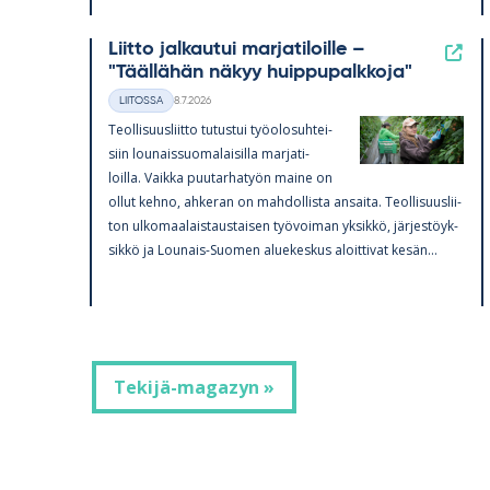
Liitto jalkautui marjatiloille –
"Täällähän näkyy huippupalkkoja"
8.7.2026
LIITOSSA
Kategoriat
Kirjoitettu
Teol­li­suus­liitto tu­tus­tui työ­olo­suh­tei­
siin lou­nais­suo­ma­lai­silla mar­ja­ti­
loilla. Vaikka puu­tar­ha­työn maine on
ol­lut kehno, ah­ke­ran on mah­dol­lista an­saita. Teol­li­suus­lii­
ton ul­ko­maa­lais­taus­tai­sen työ­voi­man yk­sikkö, jär­jes­töyk­
sikkö ja Lou­nais-Suo­men alue­kes­kus aloit­ti­vat ke­sän…
Tekijä-magazyn »