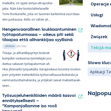
mat­kalta, on syytä siir­tyä ult­ra­juok­si­
Operacje
jaksi. Näin kävi kon­tio­lah­te­lai­selle
Tomi Ron­kai­selle, joka on Suo­men kär­ki­ni­miä vuo­ro­kau­
Usługi
den juok­sussa. Kello on vä­hän yli…
Wiadomoś
Hengenvaarallinen loukkaantuminen
työtapaturmassa – oikeus piti sekä
Związek
tilaajaa että alihankkijaa syyllisinä
Tekijä-m
28.7.2026
LIITOSSA
Kategoriat
Kirjoitettu
Ti­laaja- ja ali­hank­ki­jay­ri­tys kiis­ti­vät
kum­pi­kin vas­tuunsa työn­te­ki­jän jou­
Słowa klu
dut­tua va­ka­van työ­ta­pa­tur­man uh­
riksi yh­tei­sellä työ­pai­kalla. Kä­rä­jä­oi­keus tuo­mitsi mo­lem­
Aplikacji Te
pien yri­tys­ten esi­hen­ki­löitä työ­tur­val­li­suus­ri­kok­sesta ja
vam­man­tuot­ta­muk­sesta, ja yri­tyk­set sai­vat mak­set­ta­vak­
seen…
Najpopu
Työsuojeluhenkilöiden määrä kasvoi
ennätyksellisesti –
”Kampanjallamme iso rooli