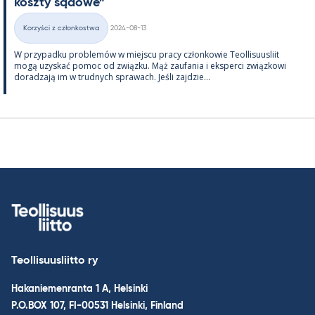
koszty są­dowe”
Kirjoitettu
Korzyści z członkostwa
2024-08-13
Kategorie
W przy­padku problemów w miejscu pracy człon­kowie Teol­li­suus­liit
mogą uzys­kać po­moc od związku. Mąż zau­fa­nia i eks­perci związ­kowi
do­radzają im w trud­nych sprawach. Jeśli zajdzie...
Teollisuusliitto ry
Hakaniemenranta 1 A, Helsinki
P.O.BOX 107, FI-00531 Helsinki, Finland