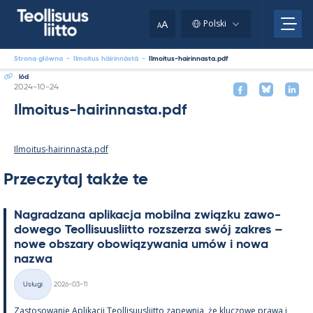
Skip
to
A
Polski
A
content
Strona główna
-
Ilmoitus häirinnästä
-
Ilmoitus-hairinnasta.pdf
lód
Kirjoitettu
2024-10-24
Ilmoitus-hairinnasta.pdf
Ilmoitus-hairinnasta.pdf
Przeczytaj także te
Na­gradzana apli­kacja mo­bilna związku zawo­
dowego Teol­li­suus­liitto rozszerza swój za­kres –
nowe obszary obowiązywa­nia umów i nowa
nazwa
Kirjoitettu
Usługi
2026-03-11
Kategorie
Zas­to­sowa­nie Apli­kacji Teol­li­suus­liitto za­pew­nia, że kluczowe prawa i