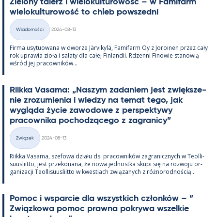
Zie­lony ta­lerz i wie­lo­kul­tu­rowość – w Fa­mi­farm
wie­lo­kul­tu­rowość to ch­leb powszedni
Kirjoitettu
Wiadomości
2024-08-13
Kategorie
Firma usy­tuowana w dworze Jär­vi­kylä, Fa­mi­farm Oy z Jo­roi­nen przez cały
rok uprawia zioła i sałaty dla całej Fin­lan­dii. Rdzenni Fi­nowie sta­nowią
wśród jej pracow­ników...
Riikka Va­sama: „Naszym za­da­niem jest zwiększe­
nie zrozu­mie­nia i wiedzy na te­mat tego, jak
wygląda życie zawo­dowe z pers­pek­tywy
pracow­nika poc­hodzącego z za­gra­nicy”
Kirjoitettu
Związek
2024-08-13
Kategorie
Riikka Va­sama, sze­fowa działu ds. pracow­ników za­gra­nicz­nych w Teol­li­
suus­liitto, jest prze­ko­nana, że nowa jed­nostka skupi się na rozwoju or­
ga­nizacji Teol­li­suus­liitto w kwes­tiach związa­nych z róż­no­rod­nością...
Po­moc i ws­parcie dla wszyst­kich członków – ”
Związ­kowa po­moc prawna pok­rywa wszel­kie