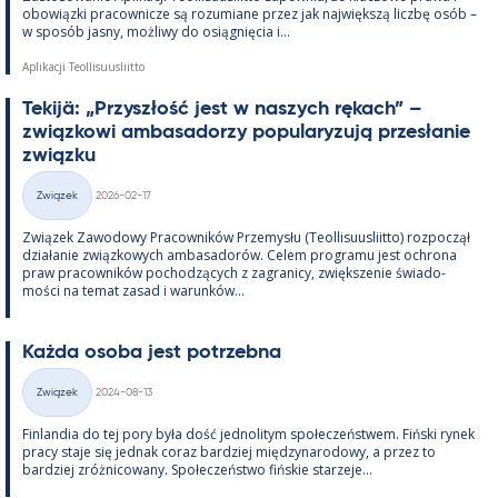
obowiązki pracow­nicze są rozu­miane przez jak największą liczbę osób –
w sposób jasny, moż­liwy do osiąg­nięcia i...
Aplikacji Teollisuusliitto
Te­kijä: „Przyszłość jest w naszych rę­kach” –
związ­kowi am­ba­sa­dorzy po­pu­la­ryzują przesła­nie
związku
Kirjoitettu
Związek
2026-02-17
Kategorie
Związek Zawo­dowy Pracow­ników Prze­mysłu (Teol­li­suus­liitto) roz­począł
działa­nie związ­kowych am­ba­sa­dorów. Ce­lem pro­gramu jest ochrona
praw pracow­ników poc­hodzących z za­gra­nicy, zwiększe­nie świa­do­
mości na te­mat za­sad i wa­runków...
Każda osoba jest potrzebna
Kirjoitettu
Związek
2024-08-13
Kategorie
Fin­lan­dia do tej pory była dość jed­no­li­tym społeczeństwem. Fiński ry­nek
pracy staje się jed­nak co­raz bardziej między­na­ro­dowy, a przez to
bardziej zróż­nicowany. Społeczeństwo fińs­kie starzeje...