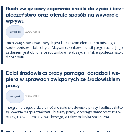
Ruch związ­kowy za­pew­nia środki do życia i bez­
pieczeństwo oraz ofe­ruje sposób na wywarcie
wpływu
Kirjoitettu
Związek
2024-08-13
Kategorie
Ruch związków zawo­dowych jest kluczowym ele­men­tem fińs­kiego
społeczeństwa do­bro­bytu. Ak­tywni człon­kowie są siłą tego ruchu. Jego
za­da­niem jest obrona pracow­ników i słabszych. Fińs­kie społeczeństwo
do­bro­bytu...
Dział śro­dowiska pracy po­maga, do­radza i ws­
piera w sprawach związa­nych ze śro­dowis­kiem
pracy
Kirjoitettu
Związek
2024-08-13
Kategorie
In­te­gralną częścią działal­ności działu śro­dowiska pracy Teol­li­suus­liitto
są kwes­tie bez­pieczeństwa i hi­gieny pracy, dobrego sa­mo­poczucie w
pracy, rozwoju życia zawo­dowego, a także po­li­tyka społeczna i...