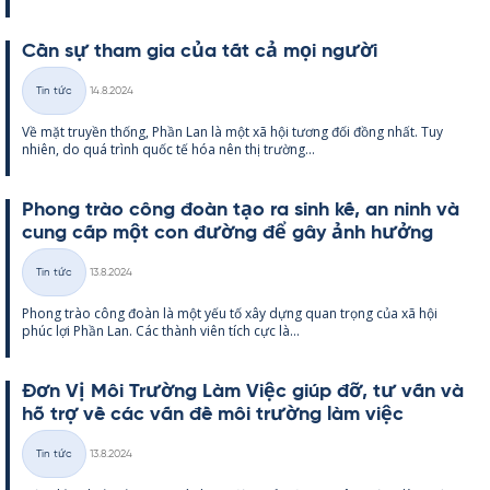
Cần sự tham gia của tất cả mọi người
Kirjoitettu
Tin tức
14.8.2024
Thể
Về mặt tru­yền thống, Phần Lan là một xã hội tương đối đồng nhất. Tuy
loại
nhiên, do quá trình quốc tế hóa nên thị trường...
Phong trào công đoàn tạo ra sinh kế, an ninh và
cung cấp một con đường để gây ảnh hưởng
Kirjoitettu
Tin tức
13.8.2024
Thể
Phong trào công đoàn là một yếu tố xây dựng quan trọng của xã hội
loại
phúc lợi Phần Lan. Các thành viên tích cực là...
Đơn Vị Môi Trường Làm Việc giúp đỡ, tư vấn và
hỗ trợ về các vấn đề môi trường làm việc
Kirjoitettu
Tin tức
13.8.2024
Thể