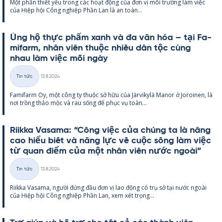
Một phần thiết yếu trong các hoạt động của đơn vị môi trường làm việc
loại
của Hiệp hội Công ng­hiệp Phần Lan là an toàn...
Ủng hộ thực phẩm xanh và đa văn hóa – tại Fa­
mi­farm, nhân viên thuộc nhiều dân tộc cùng
nhau làm việc mỗi ngày
Kirjoitettu
Tin tức
13.8.2024
Thể
Fa­mi­farm Oy, một công ty thuộc sở hữu của Jär­vi­kylä Ma­nor ở Jo­roi­nen, là
loại
nơi trồng thảo mộc và rau sống để phục vụ toàn...
Riikka Va­sama: “Công việc của chúng ta là nâng
cao hiểu biết và năng lực về cuộc sống làm việc
từ quan điểm của một nhân viên nước ngoài”
Kirjoitettu
Tin tức
13.8.2024
Thể
Riikka Va­sama, người đứng đầu đơn vị lao động có trụ sở tại nước ngoài
loại
của Hiệp hội Công ng­hiệp Phần Lan, xem xét trọng...