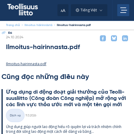
Skip
to
A
Tiếng Việt
A
content
Trang chủ
-
Ilmoitus häirinnästä
-
Ilmoitus-hairinnasta.pdf
Đá
Kirjoitettu
24.10.2024
Ilmoitus-hairinnasta.pdf
Ilmoitus-hairinnasta.pdf
Cũng đọc những điều này
Ứng dụng di động đoạt giải thưởng của Teol­li­
suus­liitto (Công đoàn Công ng­hiệp) mở rộng với
các lĩnh vực thỏa ước mới và một tên gọi mới
Kirjoitettu
Dịch vụ
11.3.2026
Thể
Ứng dụng giúp người lao động hiểu rõ qu­yền lợi và trách nhiệm chính
loại
trong đời sống lao động một cách dễ dàng và bằng...