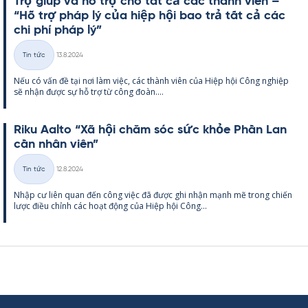
Trợ giúp và hỗ trợ cho tất cả các thành viên –
“Hỗ trợ pháp lý của hiệp hội bao trả tất cả các
chi phí pháp lý”
Kirjoitettu
Tin tức
13.8.2024
Thể
Nếu có vấn đề tại nơi làm việc, các thành viên của Hiệp hội Công ng­hiệp
loại
sẽ nhận được sự hỗ trợ từ công đoàn....
Riku Aalto “Xã hội chăm sóc sức khỏe Phần Lan
cần nhân viên”
Kirjoitettu
Tin tức
12.8.2024
Thể
Nhập cư liên quan đến công việc đã được ghi nhận mạnh mẽ trong chiến
loại
lược điều chỉnh các hoạt động của Hiệp hội Công...