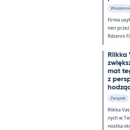
Wiadomoś
Kategorie
Firma usy­t
nen przez c
Rdzenni Fi
Riikka
zwiększ
mat te
z pers
hodząc
Związek
Kategorie
Riikka Va­
nych w Teol
nostka skup