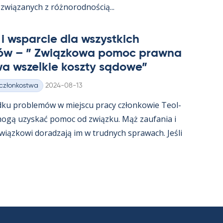
związa­nych z róż­no­rod­nością...
i ws­parcie dla wszyst­kich
ów – ” Związ­kowa po­moc prawna
a wszel­kie koszty są­dowe”
Kirjoitettu
 członkostwa
2024-08-13
dku problemów w miejscu pracy człon­kowie Teol­
t mogą uzys­kać po­moc od związku. Mąż zau­fa­nia i
związ­kowi do­radzają im w trud­nych sprawach. Jeśli