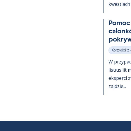
kwes­tiach 
Po­moc 
członk
pok­ryw
Korzyści z
Kategorie
W przy­pa
li­suus­lii
eks­perci 
zajdzie...