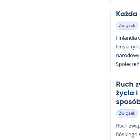
Każda 
Związek
Kategorie
Fin­lan­dia
Fiński ry­n
na­ro­dowy
Społeczeńst
Ruch z
życia i
sposób
Związek
Kategorie
Ruch zwią
fińs­kiego