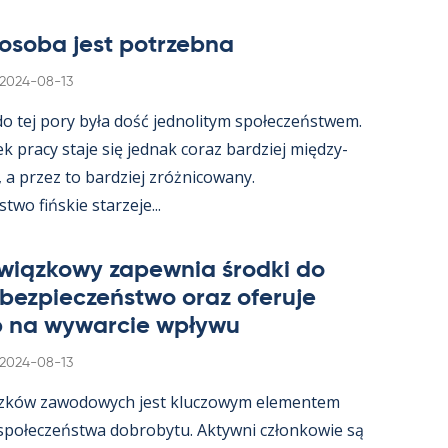
osoba jest potrzebna
Kirjoitettu
2024-08-13
 do tej pory była dość jed­no­li­tym społeczeństwem.
ek pracy staje się jed­nak co­raz bardziej między­
, a przez to bardziej zróż­nicowany.
wo fińs­kie starzeje...
wiąz­kowy za­pew­nia środki do
 bez­pieczeństwo oraz ofe­ruje
 na wywarcie wpływu
Kirjoitettu
2024-08-13
zków zawo­dowych jest kluczowym ele­men­tem
 społeczeństwa do­bro­bytu. Ak­tywni człon­kowie są