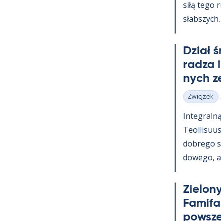
siłą tego 
słabszych.
Dział 
radza 
nych z
Związek
Kategorie
In­te­graln
Teol­li­suu
dobrego s
dowego, a t
Zie­lony
Fa­mi­f
powsz