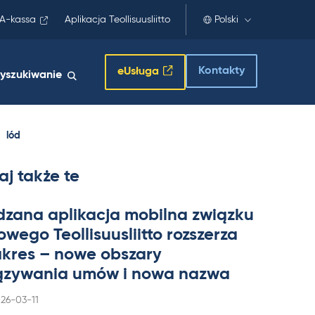
A-kassa
Aplikacja Teollisuusliitto
Polski
Kontakty
eUsługa
yszukiwanie
lód
aj także te
dzana apli­kacja mo­bilna związku
wego Teol­li­suus­liitto rozszerza
a­kres – nowe obszary
zywa­nia umów i nowa nazwa
rjoitettu
26-03-11