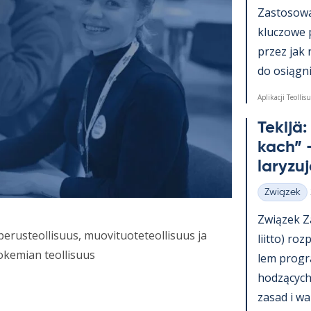
Zas­to­sowa­
kluczowe 
przez jak 
do osiąg­nię
Aplikacji Teollisu
Te­kijä
kach” –
la­ryzu
Związek
Kategorie
Związek Za
erusteollisuus, muovituoteteollisuus ja
liitto) roz
rokemian teollisuus
lem pro­g
hodzących 
za­sad i wa