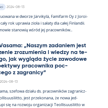
Kirjoitettu
ci
2024-08-13
uowana w dworze Jär­vi­kylä, Fa­mi­farm Oy z Jo­roi­
ały rok uprawia zioła i sałaty dla całej Fin­lan­dii.
­nowie sta­nowią wśród jej pracow­ników...
 Va­sama: „Naszym za­da­niem jest
e­nie zrozu­mie­nia i wiedzy na te­
go, jak wygląda życie zawo­dowe
­pek­tywy pracow­nika poc­
ego z za­gra­nicy”
Kirjoitettu
2024-08-13
sama, sze­fowa działu ds. pracow­ników za­gra­nicz­
­li­suus­liitto, jest prze­ko­nana, że nowa jed­
i się na rozwoju or­ga­nizacji Teol­li­suus­liitto w