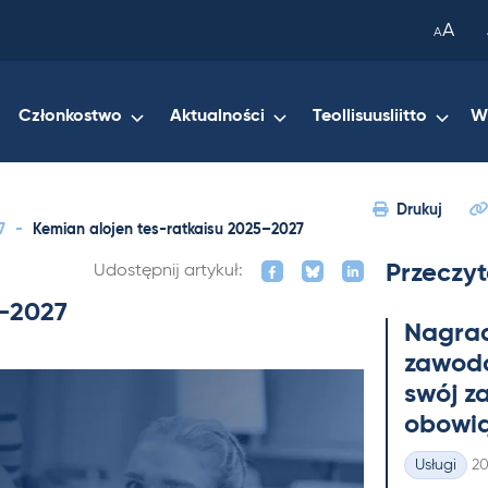
been
A
A
copied
to
your
Członkostwo
Aktualności
Teollisuusliitto
W
clipboard.)
Drukuj
7
-
Kemian alojen tes-ratkaisu 2025–2027
Przeczyt
Udostępnij artykuł:
5–2027
Na­gra
zawo­do
swój z
obowią
Ki
Usługi
20
Kategorie