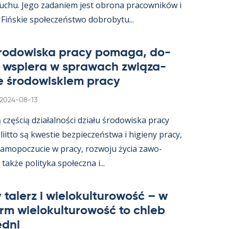
ruchu. Jego za­da­niem jest obrona pracow­ników i
 Fińs­kie społeczeństwo do­bro­bytu...
śro­dowiska pracy po­maga, do­
i ws­piera w sprawach związa­
e śro­dowis­kiem pracy
Kirjoitettu
2024-08-13
ą częścią działal­ności działu śro­dowiska pracy
s­liitto są kwes­tie bez­pieczeństwa i hi­gieny pracy,
a­mo­poczucie w pracy, rozwoju życia zawo­
akże po­li­tyka społeczna i...
 ta­lerz i wie­lo­kul­tu­rowość – w
arm wie­lo­kul­tu­rowość to ch­leb
edni