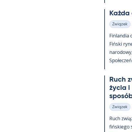
Każda 
Związek
Kategorie
Fin­lan­dia
Fiński ry­n
na­ro­dowy
Społeczeńst
Ruch z
życia i
sposób
Związek
Kategorie
Ruch zwią
fińs­kiego