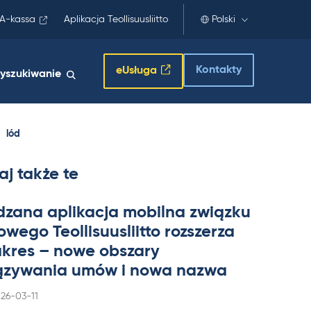
A-kassa
Aplikacja Teollisuusliitto
Polski
Kontakty
eUsługa
yszukiwanie
lód
aj także te
dzana apli­kacja mo­bilna związku
wego Teol­li­suus­liitto rozszerza
a­kres – nowe obszary
zywa­nia umów i nowa nazwa
rjoitettu
26-03-11