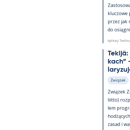
Zas­to­sowa­
kluczowe 
przez jak 
do osiąg­nię
Aplikacji Teollisu
Te­kijä
kach” –
la­ryzu
Związek
Kategorie
Związek Za
liitto) roz
lem pro­g
hodzących 
za­sad i wa