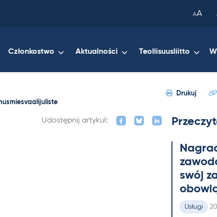
been
A
A
copied
to
your
Członkostwo
Aktualności
Teollisuusliitto
W
clipboard.)
Drukuj
usmiesvaalijuliste
Przeczyt
Udostępnij artykuł:
Na­gra
zawo­do
swój z
obowią
Ki
Usługi
20
Kategorie