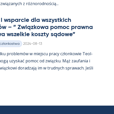
związa­nych z róż­no­rod­nością...
i ws­parcie dla wszyst­kich
ów – ” Związ­kowa po­moc prawna
a wszel­kie koszty są­dowe”
Kirjoitettu
 członkostwa
2024-08-13
dku problemów w miejscu pracy człon­kowie Teol­
t mogą uzys­kać po­moc od związku. Mąż zau­fa­nia i
związ­kowi do­radzają im w trud­nych sprawach. Jeśli