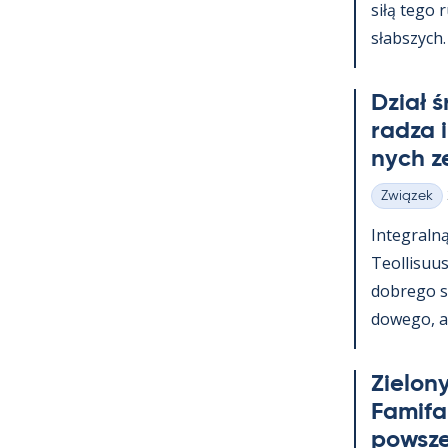
siłą tego 
słabszych.
Dział 
radza 
nych z
Związek
Kategorie
In­te­graln
Teol­li­suu
dobrego s
dowego, a t
Zie­lony
Fa­mi­f
powsz