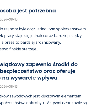
osoba jest potrzebna
Kirjoitettu
2024-08-13
 do tej pory była dość jed­no­li­tym społeczeństwem.
ek pracy staje się jed­nak co­raz bardziej między­
, a przez to bardziej zróż­nicowany.
wo fińs­kie starzeje...
wiąz­kowy za­pew­nia środki do
 bez­pieczeństwo oraz ofe­ruje
 na wywarcie wpływu
Kirjoitettu
2024-08-13
zków zawo­dowych jest kluczowym ele­men­tem
 społeczeństwa do­bro­bytu. Ak­tywni człon­kowie są