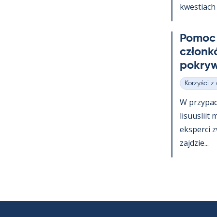
kwes­tiach 
Po­moc 
członk
pok­ryw
Korzyści z
Kategorie
W przy­pa
li­suus­lii
eks­perci 
zajdzie...