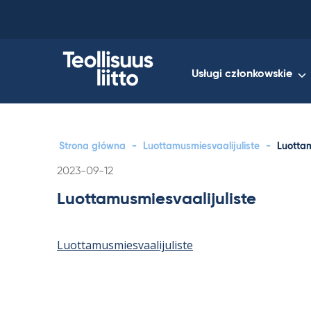
Skip
to
content
Usługi członkowskie
Strona główna
-
Luottamusmiesvaalijuliste
-
Luottam
Kirjoitettu
2023-09-12
Luottamusmiesvaalijuliste
Luottamusmiesvaalijuliste