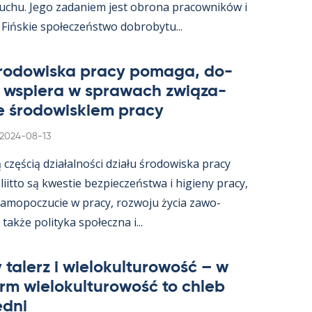
ruchu. Jego za­da­niem jest obrona pracow­ników i
 Fińs­kie społeczeństwo do­bro­bytu...
śro­dowiska pracy po­maga, do­
i ws­piera w sprawach związa­
e śro­dowis­kiem pracy
Kirjoitettu
2024-08-13
ą częścią działal­ności działu śro­dowiska pracy
s­liitto są kwes­tie bez­pieczeństwa i hi­gieny pracy,
a­mo­poczucie w pracy, rozwoju życia zawo­
akże po­li­tyka społeczna i...
 ta­lerz i wie­lo­kul­tu­rowość – w
arm wie­lo­kul­tu­rowość to ch­leb
edni