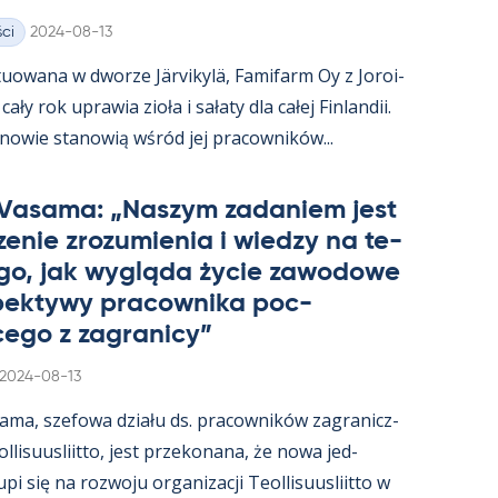
Kirjoitettu
ci
2024-08-13
uowana w dworze Jär­vi­kylä, Fa­mi­farm Oy z Jo­roi­
ały rok uprawia zioła i sałaty dla całej Fin­lan­dii.
­nowie sta­nowią wśród jej pracow­ników...
 Va­sama: „Naszym za­da­niem jest
e­nie zrozu­mie­nia i wiedzy na te­
go, jak wygląda życie zawo­dowe
­pek­tywy pracow­nika poc­
ego z za­gra­nicy”
Kirjoitettu
2024-08-13
sama, sze­fowa działu ds. pracow­ników za­gra­nicz­
­li­suus­liitto, jest prze­ko­nana, że nowa jed­
i się na rozwoju or­ga­nizacji Teol­li­suus­liitto w