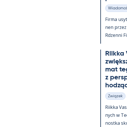
Wiadomoś
Kategorie
Firma usy­t
nen przez c
Rdzenni Fi
Riikka
zwiększ
mat te
z pers
hodząc
Związek
Kategorie
Riikka Va­
nych w Teol
nostka skup