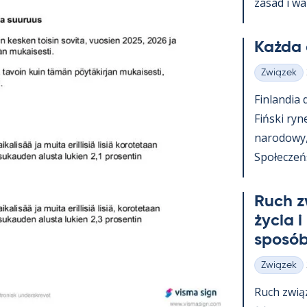
za­sad i wa
Każda 
Związek
Kategorie
Fin­lan­dia
Fiński ry­n
na­ro­dowy
Społeczeńst
Ruch z
życia i
sposób
Związek
Kategorie
Ruch zwią