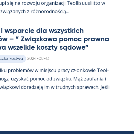
i się na rozwoju or­ga­nizacji Teol­li­suus­liitto w
związa­nych z róż­no­rod­nością...
i ws­parcie dla wszyst­kich
ów – ” Związ­kowa po­moc prawna
a wszel­kie koszty są­dowe”
Kirjoitettu
 członkostwa
2024-08-13
dku problemów w miejscu pracy człon­kowie Teol­
t mogą uzys­kać po­moc od związku. Mąż zau­fa­nia i
związ­kowi do­radzają im w trud­nych sprawach. Jeśli