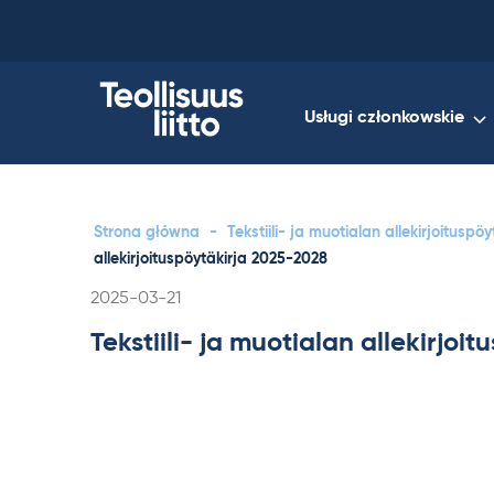
Skip
to
content
Usługi członkowskie
Strona główna
-
Tekstiili- ja muotialan allekirjoitusp
allekirjoituspöytäkirja 2025-2028
Kirjoitettu
2025-03-21
Tekstiili- ja muotialan allekirjo