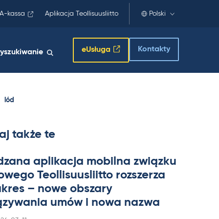
A-kassa
Aplikacja Teollisuusliitto
Polski
Kontakty
eUsługa
yszukiwanie
lód
aj także te
dzana apli­kacja mo­bilna związku
wego Teol­li­suus­liitto rozszerza
a­kres – nowe obszary
zywa­nia umów i nowa nazwa