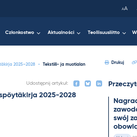
been
A
A
copied
to
your
Członkostwo
Aktualności
Teollisuusliitto
W
clipboard.)
Drukuj
öytäkirja 2025–2028
-
Tekstiili- ja muotialan
Przeczyt
Udostępnij artykuł:
ituspöytäkirja 2025-2028
Na­gra
zawo­do
swój z
obowią