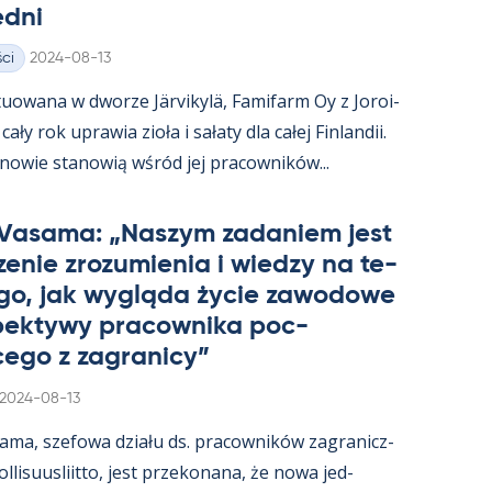
edni
Kirjoitettu
ci
2024-08-13
uowana w dworze Jär­vi­kylä, Fa­mi­farm Oy z Jo­roi­
ały rok uprawia zioła i sałaty dla całej Fin­lan­dii.
­nowie sta­nowią wśród jej pracow­ników...
 Va­sama: „Naszym za­da­niem jest
e­nie zrozu­mie­nia i wiedzy na te­
go, jak wygląda życie zawo­dowe
­pek­tywy pracow­nika poc­
ego z za­gra­nicy”
Kirjoitettu
2024-08-13
sama, sze­fowa działu ds. pracow­ników za­gra­nicz­
­li­suus­liitto, jest prze­ko­nana, że nowa jed­