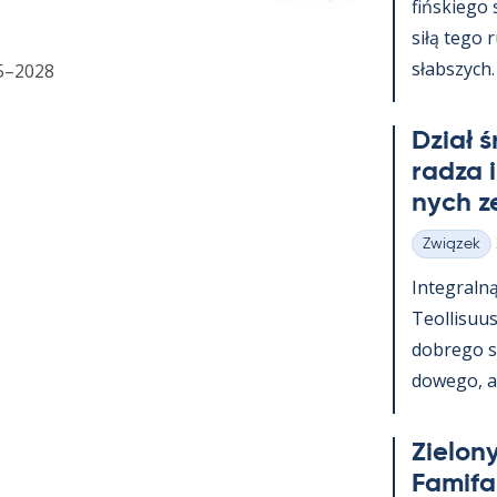
fińs­kiego
siłą tego 
słabszych.
25–2028
Dział 
radza 
nych z
Związek
Kategorie
In­te­graln
Teol­li­suu
dobrego s
dowego, a t
Zie­lony
Fa­mi­f