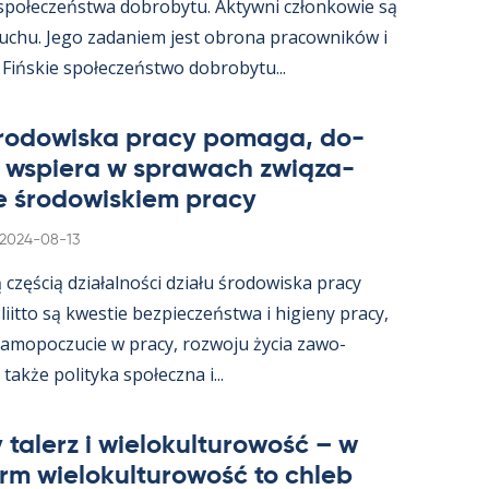
 społeczeństwa do­bro­bytu. Ak­tywni człon­kowie są
ruchu. Jego za­da­niem jest obrona pracow­ników i
 Fińs­kie społeczeństwo do­bro­bytu...
śro­dowiska pracy po­maga, do­
i ws­piera w sprawach związa­
e śro­dowis­kiem pracy
Kirjoitettu
2024-08-13
ą częścią działal­ności działu śro­dowiska pracy
s­liitto są kwes­tie bez­pieczeństwa i hi­gieny pracy,
a­mo­poczucie w pracy, rozwoju życia zawo­
akże po­li­tyka społeczna i...
 ta­lerz i wie­lo­kul­tu­rowość – w
arm wie­lo­kul­tu­rowość to ch­leb