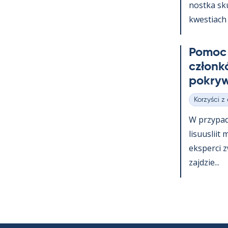
nostka skup
kwes­tiach 
Po­moc 
członk
pok­ryw
Korzyści z
Kategorie
W przy­pa
li­suus­lii
eks­perci 
zajdzie...