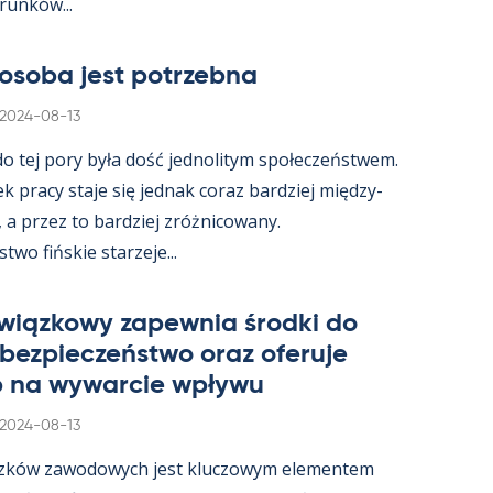
­runków...
osoba jest potrzebna
Kirjoitettu
2024-08-13
 do tej pory była dość jed­no­li­tym społeczeństwem.
ek pracy staje się jed­nak co­raz bardziej między­
, a przez to bardziej zróż­nicowany.
wo fińs­kie starzeje...
wiąz­kowy za­pew­nia środki do
 bez­pieczeństwo oraz ofe­ruje
 na wywarcie wpływu
Kirjoitettu
2024-08-13
zków zawo­dowych jest kluczowym ele­men­tem