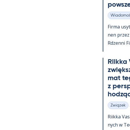
powsz
Wiadomoś
Kategorie
Firma usy­t
nen przez c
Rdzenni Fi
Riikka
zwiększ
mat te
z pers
hodząc
Związek
Kategorie
Riikka Va­
nych w Teol