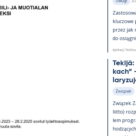
Ki
Usługi
20
Kategorie
Zas­to­sowa­
kluczowe 
przez jak 
do osiąg­nię
Aplikacji Teollisu
Te­kijä
kach” –
la­ryzu
Związek
Kategorie
Związek Za
liitto) roz
lem pro­g
hodzących 