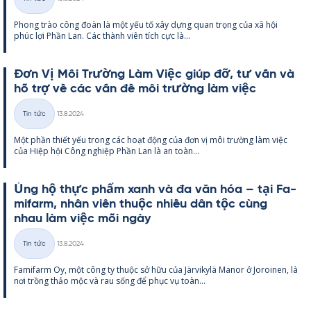
Thể
Phong trào công đoàn là một yếu tố xây dựng quan trọng của xã hội
loại
phúc lợi Phần Lan. Các thành viên tích cực là...
Đơn Vị Môi Trường Làm Việc giúp đỡ, tư vấn và
hỗ trợ về các vấn đề môi trường làm việc
Kirjoitettu
Tin tức
13.8.2024
Thể
Một phần thiết yếu trong các hoạt động của đơn vị môi trường làm việc
loại
của Hiệp hội Công ng­hiệp Phần Lan là an toàn...
Ủng hộ thực phẩm xanh và đa văn hóa – tại Fa­
mi­farm, nhân viên thuộc nhiều dân tộc cùng
nhau làm việc mỗi ngày
Kirjoitettu
Tin tức
13.8.2024
Thể
Fa­mi­farm Oy, một công ty thuộc sở hữu của Jär­vi­kylä Ma­nor ở Jo­roi­nen, là
loại
nơi trồng thảo mộc và rau sống để phục vụ toàn...