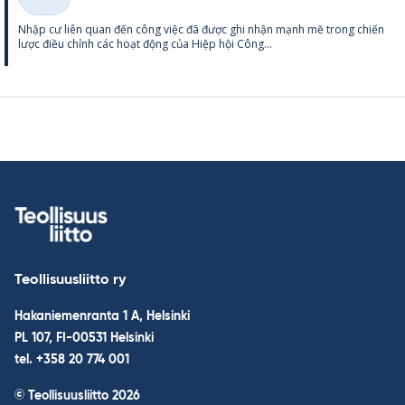
Thể
Nhập cư liên quan đến công việc đã được ghi nhận mạnh mẽ trong chiến
loại
lược điều chỉnh các hoạt động của Hiệp hội Công...
Teollisuusliitto ry
Hakaniemenranta 1 A, Helsinki
PL 107, FI-00531 Helsinki
tel. +358 20 774 001
© Teollisuusliitto 2026