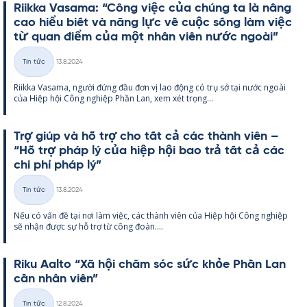
Riikka Va­sama: “Công việc của chúng ta là nâng
cao hiểu biết và năng lực về cuộc sống làm việc
từ quan điểm của một nhân viên nước ngoài”
Kirjoitettu
Tin tức
13.8.2024
Thể
Riikka Va­sama, người đứng đầu đơn vị lao động có trụ sở tại nước ngoài
loại
của Hiệp hội Công ng­hiệp Phần Lan, xem xét trọng...
Trợ giúp và hỗ trợ cho tất cả các thành viên –
“Hỗ trợ pháp lý của hiệp hội bao trả tất cả các
chi phí pháp lý”
Kirjoitettu
Tin tức
13.8.2024
Thể
Nếu có vấn đề tại nơi làm việc, các thành viên của Hiệp hội Công ng­hiệp
loại
sẽ nhận được sự hỗ trợ từ công đoàn....
Riku Aalto “Xã hội chăm sóc sức khỏe Phần Lan
cần nhân viên”
Kirjoitettu
Tin tức
12.8.2024