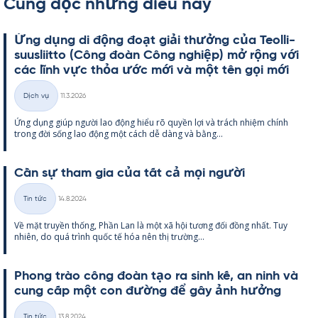
Cũng đọc những điều này
Ứng dụng di động đoạt giải thưởng của Teol­li­
suus­liitto (Công đoàn Công ng­hiệp) mở rộng với
các lĩnh vực thỏa ước mới và một tên gọi mới
Kirjoitettu
Dịch vụ
11.3.2026
Thể
Ứng dụng giúp người lao động hiểu rõ qu­yền lợi và trách nhiệm chính
loại
trong đời sống lao động một cách dễ dàng và bằng...
Cần sự tham gia của tất cả mọi người
Kirjoitettu
Tin tức
14.8.2024
Thể
Về mặt tru­yền thống, Phần Lan là một xã hội tương đối đồng nhất. Tuy
loại
nhiên, do quá trình quốc tế hóa nên thị trường...
Phong trào công đoàn tạo ra sinh kế, an ninh và
cung cấp một con đường để gây ảnh hưởng
Kirjoitettu
Tin tức
13.8.2024