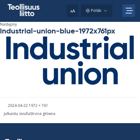
Skip
to
A
Polski
A
content
Następny
industrial-union-blue-1972x761px
Kirjoitettu
Täysikokoinen
2024-04-22
1972 × 761
kuva
Nawigacja
Julkaistu sivulla
Strona główna
wpisu