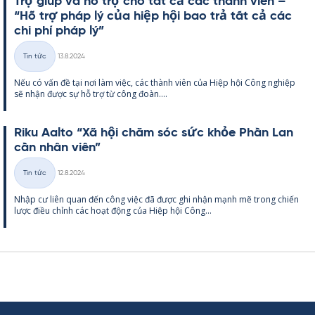
Trợ giúp và hỗ trợ cho tất cả các thành viên –
“Hỗ trợ pháp lý của hiệp hội bao trả tất cả các
chi phí pháp lý”
Kirjoitettu
Tin tức
13.8.2024
Thể
Nếu có vấn đề tại nơi làm việc, các thành viên của Hiệp hội Công ng­hiệp
loại
sẽ nhận được sự hỗ trợ từ công đoàn....
Riku Aalto “Xã hội chăm sóc sức khỏe Phần Lan
cần nhân viên”
Kirjoitettu
Tin tức
12.8.2024
Thể
Nhập cư liên quan đến công việc đã được ghi nhận mạnh mẽ trong chiến
loại
lược điều chỉnh các hoạt động của Hiệp hội Công...