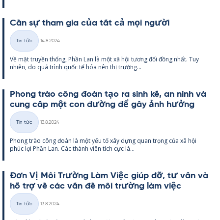
Cần sự tham gia của tất cả mọi người
Kirjoitettu
Tin tức
14.8.2024
Thể
Về mặt tru­yền thống, Phần Lan là một xã hội tương đối đồng nhất. Tuy
loại
nhiên, do quá trình quốc tế hóa nên thị trường...
Phong trào công đoàn tạo ra sinh kế, an ninh và
cung cấp một con đường để gây ảnh hưởng
Kirjoitettu
Tin tức
13.8.2024
Thể
Phong trào công đoàn là một yếu tố xây dựng quan trọng của xã hội
loại
phúc lợi Phần Lan. Các thành viên tích cực là...
Đơn Vị Môi Trường Làm Việc giúp đỡ, tư vấn và
hỗ trợ về các vấn đề môi trường làm việc
Kirjoitettu
Tin tức
13.8.2024
Thể