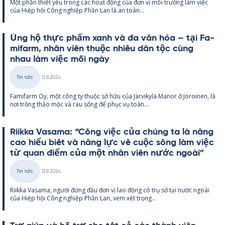
Một phần thiết yếu trong các hoạt động của đơn vị môi trường làm việc
loại
của Hiệp hội Công ng­hiệp Phần Lan là an toàn...
Ủng hộ thực phẩm xanh và đa văn hóa – tại Fa­
mi­farm, nhân viên thuộc nhiều dân tộc cùng
nhau làm việc mỗi ngày
Kirjoitettu
Tin tức
13.8.2024
Thể
Fa­mi­farm Oy, một công ty thuộc sở hữu của Jär­vi­kylä Ma­nor ở Jo­roi­nen, là
loại
nơi trồng thảo mộc và rau sống để phục vụ toàn...
Riikka Va­sama: “Công việc của chúng ta là nâng
cao hiểu biết và năng lực về cuộc sống làm việc
từ quan điểm của một nhân viên nước ngoài”
Kirjoitettu
Tin tức
13.8.2024
Thể
Riikka Va­sama, người đứng đầu đơn vị lao động có trụ sở tại nước ngoài
loại
của Hiệp hội Công ng­hiệp Phần Lan, xem xét trọng...