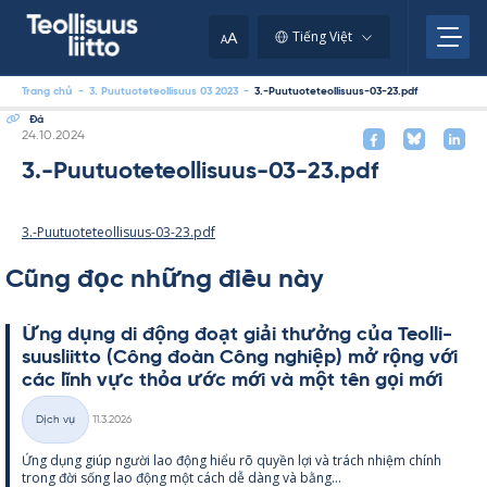
Skip
to
A
Tiếng Việt
A
content
Trang chủ
-
3. Puutuoteteollisuus 03 2023
-
3.-Puutuoteteollisuus-03-23.pdf
Đá
Kirjoitettu
24.10.2024
3.-Puutuoteteollisuus-03-23.pdf
3.-Puutuoteteollisuus-03-23.pdf
Cũng đọc những điều này
Ứng dụng di động đoạt giải thưởng của Teol­li­
suus­liitto (Công đoàn Công ng­hiệp) mở rộng với
các lĩnh vực thỏa ước mới và một tên gọi mới
Kirjoitettu
Dịch vụ
11.3.2026
Thể
Ứng dụng giúp người lao động hiểu rõ qu­yền lợi và trách nhiệm chính
loại
trong đời sống lao động một cách dễ dàng và bằng...