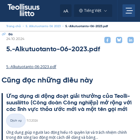
Skip
to
A
Tiếng Việt
A
content
Trang chủ
-
5. Alkutuotanto 06 2023
-
5.-Alkutuotanto-06-2023.pdf
Đá
Kirjoitettu
24.10.2024
5.-Alkutuotanto-06-2023.pdf
5.-Alkutuotanto-06-2023.pdf
Cũng đọc những điều này
Ứng dụng di động đoạt giải thưởng của Teol­li­
suus­liitto (Công đoàn Công ng­hiệp) mở rộng với
các lĩnh vực thỏa ước mới và một tên gọi mới
Kirjoitettu
Dịch vụ
11.3.2026
Thể
Ứng dụng giúp người lao động hiểu rõ qu­yền lợi và trách nhiệm chính
loại
trong đời sống lao động một cách dễ dàng và bằng...