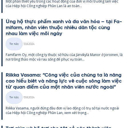
Một phần thiết yếu trong các hoạt động của đơn vị môi trường làm việc
loại
của Hiệp hội Công ng­hiệp Phần Lan là an toàn...
Ủng hộ thực phẩm xanh và đa văn hóa – tại Fa­
mi­farm, nhân viên thuộc nhiều dân tộc cùng
nhau làm việc mỗi ngày
Kirjoitettu
Tin tức
13.8.2024
Thể
Fa­mi­farm Oy, một công ty thuộc sở hữu của Jär­vi­kylä Ma­nor ở Jo­roi­nen, là
loại
nơi trồng thảo mộc và rau sống để phục vụ toàn...
Riikka Va­sama: “Công việc của chúng ta là nâng
cao hiểu biết và năng lực về cuộc sống làm việc
từ quan điểm của một nhân viên nước ngoài”
Kirjoitettu
Tin tức
13.8.2024
Thể
Riikka Va­sama, người đứng đầu đơn vị lao động có trụ sở tại nước ngoài
loại
của Hiệp hội Công ng­hiệp Phần Lan, xem xét trọng...