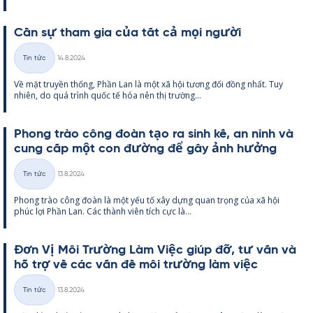
Cần sự tham gia của tất cả mọi người
Kirjoitettu
Tin tức
14.8.2024
Thể
Về mặt tru­yền thống, Phần Lan là một xã hội tương đối đồng nhất. Tuy
loại
nhiên, do quá trình quốc tế hóa nên thị trường...
Phong trào công đoàn tạo ra sinh kế, an ninh và
cung cấp một con đường để gây ảnh hưởng
Kirjoitettu
Tin tức
13.8.2024
Thể
Phong trào công đoàn là một yếu tố xây dựng quan trọng của xã hội
loại
phúc lợi Phần Lan. Các thành viên tích cực là...
Đơn Vị Môi Trường Làm Việc giúp đỡ, tư vấn và
hỗ trợ về các vấn đề môi trường làm việc
Kirjoitettu
Tin tức
13.8.2024
Thể