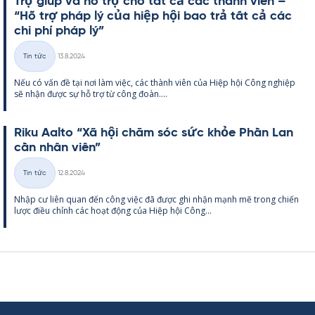
Trợ giúp và hỗ trợ cho tất cả các thành viên –
“Hỗ trợ pháp lý của hiệp hội bao trả tất cả các
chi phí pháp lý”
Kirjoitettu
Tin tức
13.8.2024
Thể
Nếu có vấn đề tại nơi làm việc, các thành viên của Hiệp hội Công ng­hiệp
loại
sẽ nhận được sự hỗ trợ từ công đoàn....
Riku Aalto “Xã hội chăm sóc sức khỏe Phần Lan
cần nhân viên”
Kirjoitettu
Tin tức
12.8.2024
Thể
Nhập cư liên quan đến công việc đã được ghi nhận mạnh mẽ trong chiến
loại
lược điều chỉnh các hoạt động của Hiệp hội Công...