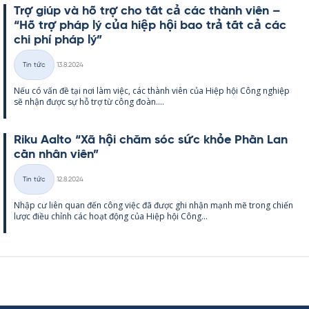
Trợ giúp và hỗ trợ cho tất cả các thành viên –
“Hỗ trợ pháp lý của hiệp hội bao trả tất cả các
chi phí pháp lý”
Kirjoitettu
Tin tức
13.8.2024
Thể
Nếu có vấn đề tại nơi làm việc, các thành viên của Hiệp hội Công ng­hiệp
loại
sẽ nhận được sự hỗ trợ từ công đoàn....
Riku Aalto “Xã hội chăm sóc sức khỏe Phần Lan
cần nhân viên”
Kirjoitettu
Tin tức
12.8.2024
Thể
Nhập cư liên quan đến công việc đã được ghi nhận mạnh mẽ trong chiến
loại
lược điều chỉnh các hoạt động của Hiệp hội Công...