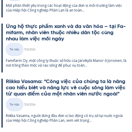
Một phần thiết yếu trong các hoạt động của đơn vị môi trường làm việc
loại
của Hiệp hội Công ng­hiệp Phần Lan là an toàn...
Ủng hộ thực phẩm xanh và đa văn hóa – tại Fa­
mi­farm, nhân viên thuộc nhiều dân tộc cùng
nhau làm việc mỗi ngày
Kirjoitettu
Tin tức
13.8.2024
Thể
Fa­mi­farm Oy, một công ty thuộc sở hữu của Jär­vi­kylä Ma­nor ở Jo­roi­nen, là
loại
nơi trồng thảo mộc và rau sống để phục vụ toàn...
Riikka Va­sama: “Công việc của chúng ta là nâng
cao hiểu biết và năng lực về cuộc sống làm việc
từ quan điểm của một nhân viên nước ngoài”
Kirjoitettu
Tin tức
13.8.2024
Thể
Riikka Va­sama, người đứng đầu đơn vị lao động có trụ sở tại nước ngoài
loại
của Hiệp hội Công ng­hiệp Phần Lan, xem xét trọng...