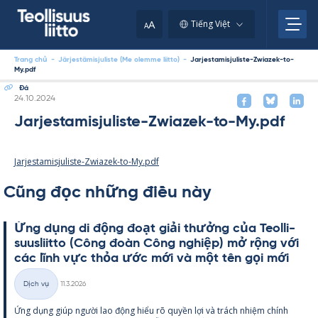
Skip
to
A
Tiếng Việt
A
content
Trang chủ
-
Järjestämisjuliste (Me olemme liitto)
-
Jarjestamisjuliste-Zwiazek-to-
My.pdf
Đá
Kirjoitettu
24.10.2024
Jarjestamisjuliste-Zwiazek-to-My.pdf
Jarjestamisjuliste-Zwiazek-to-My.pdf
Cũng đọc những điều này
Ứng dụng di động đoạt giải thưởng của Teol­li­
suus­liitto (Công đoàn Công ng­hiệp) mở rộng với
các lĩnh vực thỏa ước mới và một tên gọi mới
Kirjoitettu
Dịch vụ
11.3.2026
Thể
Ứng dụng giúp người lao động hiểu rõ qu­yền lợi và trách nhiệm chính
loại