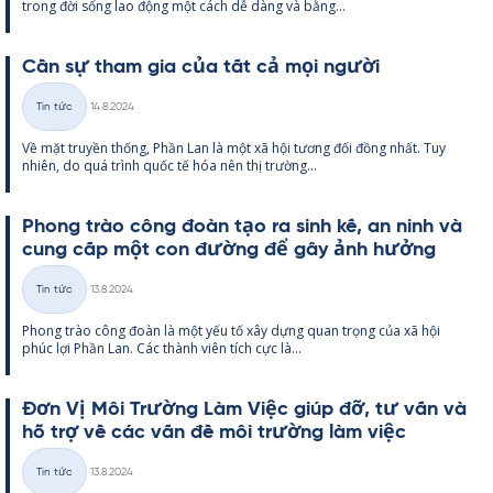
trong đời sống lao động một cách dễ dàng và bằng...
Cần sự tham gia của tất cả mọi người
Kirjoitettu
Tin tức
14.8.2024
Thể
Về mặt tru­yền thống, Phần Lan là một xã hội tương đối đồng nhất. Tuy
loại
nhiên, do quá trình quốc tế hóa nên thị trường...
Phong trào công đoàn tạo ra sinh kế, an ninh và
cung cấp một con đường để gây ảnh hưởng
Kirjoitettu
Tin tức
13.8.2024
Thể
Phong trào công đoàn là một yếu tố xây dựng quan trọng của xã hội
loại
phúc lợi Phần Lan. Các thành viên tích cực là...
Đơn Vị Môi Trường Làm Việc giúp đỡ, tư vấn và
hỗ trợ về các vấn đề môi trường làm việc
Kirjoitettu
Tin tức
13.8.2024
Thể