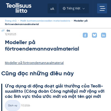
Skip
to
A
Tiếng Việt
A
content
Trang chủ
-
Mallit luottamusmiesvaalien materiaaleista
-
Modeller på
förtroendemannavalmaterial
Đá
Kirjoitettu
12.9.2023
Modeller på
förtroendemannavalmaterial
Modeller på förtroendemannavalmaterial
Cũng đọc những điều này
Ứng dụng di động đoạt giải thưởng của Teol­li­
suus­liitto (Công đoàn Công ng­hiệp) mở rộng với
các lĩnh vực thỏa ước mới và một tên gọi mới
Kirjoitettu
Dịch vụ
11.3.2026
Thể