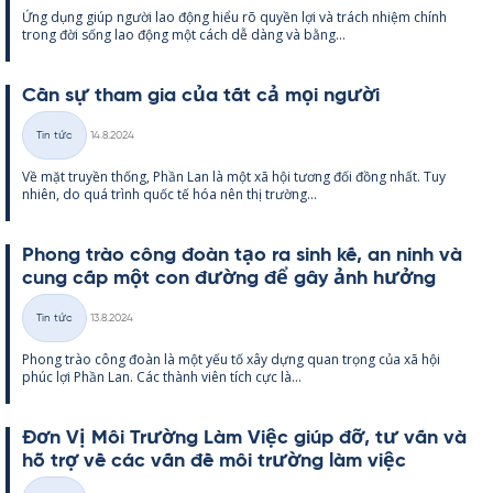
Ứng dụng giúp người lao động hiểu rõ qu­yền lợi và trách nhiệm chính
loại
trong đời sống lao động một cách dễ dàng và bằng...
Cần sự tham gia của tất cả mọi người
Kirjoitettu
Tin tức
14.8.2024
Thể
Về mặt tru­yền thống, Phần Lan là một xã hội tương đối đồng nhất. Tuy
loại
nhiên, do quá trình quốc tế hóa nên thị trường...
Phong trào công đoàn tạo ra sinh kế, an ninh và
cung cấp một con đường để gây ảnh hưởng
Kirjoitettu
Tin tức
13.8.2024
Thể
Phong trào công đoàn là một yếu tố xây dựng quan trọng của xã hội
loại
phúc lợi Phần Lan. Các thành viên tích cực là...
Đơn Vị Môi Trường Làm Việc giúp đỡ, tư vấn và
hỗ trợ về các vấn đề môi trường làm việc
Kirjoitettu