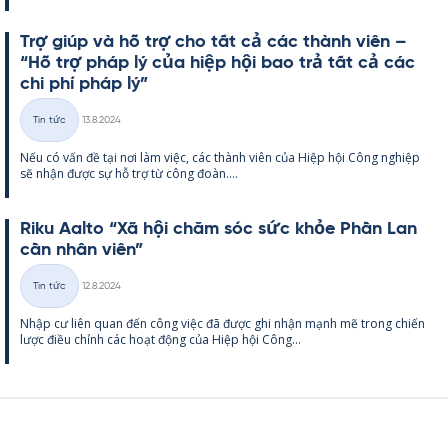
Trợ giúp và hỗ trợ cho tất cả các thành viên –
“Hỗ trợ pháp lý của hiệp hội bao trả tất cả các
chi phí pháp lý”
Kirjoitettu
Tin tức
13.8.2024
Thể
Nếu có vấn đề tại nơi làm việc, các thành viên của Hiệp hội Công ng­hiệp
loại
sẽ nhận được sự hỗ trợ từ công đoàn....
Riku Aalto “Xã hội chăm sóc sức khỏe Phần Lan
cần nhân viên”
Kirjoitettu
Tin tức
12.8.2024
Thể
Nhập cư liên quan đến công việc đã được ghi nhận mạnh mẽ trong chiến
loại
lược điều chỉnh các hoạt động của Hiệp hội Công...