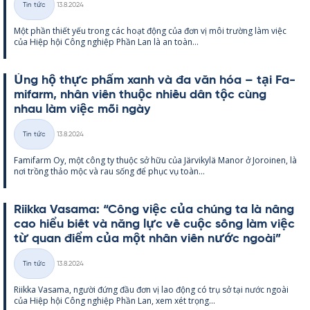
Tin tức
13.8.2024
Thể
Một phần thiết yếu trong các hoạt động của đơn vị môi trường làm việc
loại
của Hiệp hội Công ng­hiệp Phần Lan là an toàn...
Ủng hộ thực phẩm xanh và đa văn hóa – tại Fa­
mi­farm, nhân viên thuộc nhiều dân tộc cùng
nhau làm việc mỗi ngày
Kirjoitettu
Tin tức
13.8.2024
Thể
Fa­mi­farm Oy, một công ty thuộc sở hữu của Jär­vi­kylä Ma­nor ở Jo­roi­nen, là
loại
nơi trồng thảo mộc và rau sống để phục vụ toàn...
Riikka Va­sama: “Công việc của chúng ta là nâng
cao hiểu biết và năng lực về cuộc sống làm việc
từ quan điểm của một nhân viên nước ngoài”
Kirjoitettu
Tin tức
13.8.2024
Thể
Riikka Va­sama, người đứng đầu đơn vị lao động có trụ sở tại nước ngoài
loại
của Hiệp hội Công ng­hiệp Phần Lan, xem xét trọng...