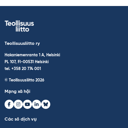
Teollisuusliitto ry
Hakaniemenranta 1 A, Helsinki
PL 107, FI-00531 Helsinki
tel. +358 20 774 001
© Teollisuusliitto 2026
Mạng xã hội
Facebook
Instagram
Youtube
LinkedIn
Bluesky
Các số dịch vụ