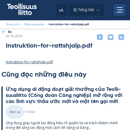
Skip
to
A
Tiếng Việt
A
content
Trang chủ
-
Oikeusapuohje
-
Instruktion-for-rattshjalp.pdf
Đá
Kirjoitettu
24.10.2024
Instruktion-for-rattshjalp.pdf
Instruktion-for-rattshjalp.pdf
Cũng đọc những điều này
Ứng dụng di động đoạt giải thưởng của Teol­li­
suus­liitto (Công đoàn Công ng­hiệp) mở rộng với
các lĩnh vực thỏa ước mới và một tên gọi mới
Kirjoitettu
Dịch vụ
11.3.2026
Thể
Ứng dụng giúp người lao động hiểu rõ qu­yền lợi và trách nhiệm chính
loại
trong đời sống lao động một cách dễ dàng và bằng...