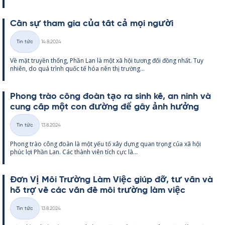
Cần sự tham gia của tất cả mọi người
Kirjoitettu
Tin tức
14.8.2024
Thể
Về mặt tru­yền thống, Phần Lan là một xã hội tương đối đồng nhất. Tuy
loại
nhiên, do quá trình quốc tế hóa nên thị trường...
Phong trào công đoàn tạo ra sinh kế, an ninh và
cung cấp một con đường để gây ảnh hưởng
Kirjoitettu
Tin tức
13.8.2024
Thể
Phong trào công đoàn là một yếu tố xây dựng quan trọng của xã hội
loại
phúc lợi Phần Lan. Các thành viên tích cực là...
Đơn Vị Môi Trường Làm Việc giúp đỡ, tư vấn và
hỗ trợ về các vấn đề môi trường làm việc
Kirjoitettu
Tin tức
13.8.2024
Thể