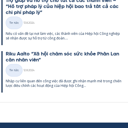
Trợ giúp và hỗ trợ cho tất cả các thành viên –
“Hỗ trợ pháp lý của hiệp hội bao trả tất cả các
chi phí pháp lý”
Kirjoitettu
Tin tức
13.8.2024
Thể
Nếu có vấn đề tại nơi làm việc, các thành viên của Hiệp hội Công ng­hiệp
loại
sẽ nhận được sự hỗ trợ từ công đoàn....
Riku Aalto “Xã hội chăm sóc sức khỏe Phần Lan
cần nhân viên”
Kirjoitettu
Tin tức
12.8.2024
Thể
Nhập cư liên quan đến công việc đã được ghi nhận mạnh mẽ trong chiến
loại
lược điều chỉnh các hoạt động của Hiệp hội Công...