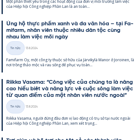
Một phần thiết yếu trong các hoạt động của đơn vị môi trường làm việc
loại
của Hiệp hội Công ng­hiệp Phần Lan là an toàn...
Ủng hộ thực phẩm xanh và đa văn hóa – tại Fa­
mi­farm, nhân viên thuộc nhiều dân tộc cùng
nhau làm việc mỗi ngày
Kirjoitettu
Tin tức
13.8.2024
Thể
Fa­mi­farm Oy, một công ty thuộc sở hữu của Jär­vi­kylä Ma­nor ở Jo­roi­nen, là
loại
nơi trồng thảo mộc và rau sống để phục vụ toàn...
Riikka Va­sama: “Công việc của chúng ta là nâng
cao hiểu biết và năng lực về cuộc sống làm việc
từ quan điểm của một nhân viên nước ngoài”
Kirjoitettu
Tin tức
13.8.2024
Thể
Riikka Va­sama, người đứng đầu đơn vị lao động có trụ sở tại nước ngoài
loại
của Hiệp hội Công ng­hiệp Phần Lan, xem xét trọng...