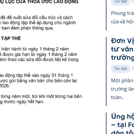
K
Tin tức
1
Thể
loại
Phong trà
của xã hội
Đơn Vị
tư vấn
trường
K
Tin tức
1
Thể
loại
Một phần 
trường làm
toàn...
Ủng hộ
– tại F
dân tộ