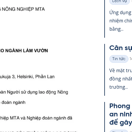
Dịch vụ
Thể
loại
Ứng dụng g
nhiệm chí
bằng...
Cần sự
K
Tin tức
1
Thể
loại
Về mặt tru
đồng nhất.
trường...
Phong 
an nin
để gâ