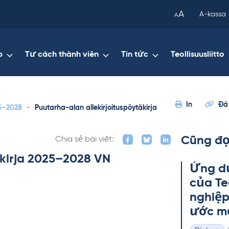
been
A
A-kassa
A
copied
to
your
p
Tư cách thành viên
Tin tức
Teollisuusliitto
clipboard.)
In
Đá
25–2028
-
Puutarha-alan allekirjoituspöytäkirja
Cũng đọ
Chia sẻ bài viết:
äkirja 2025–2028 VN
Ứng dụ
của Teo
ng­hiệ
ước mớ