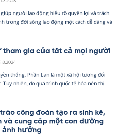
Kirjoitettu
11.3.2026
iúp người lao động hiểu rõ qu­yền lợi và trách
nh trong đời sống lao động một cách dễ dàng và
 tham gia của tất cả mọi người
irjoitettu
4.8.2024
­yền thống, Phần Lan là một xã hội tương đối
 Tuy nhiên, do quá trình quốc tế hóa nên thị
trào công đoàn tạo ra sinh kế,
h và cung cấp một con đường
y ảnh hưởng