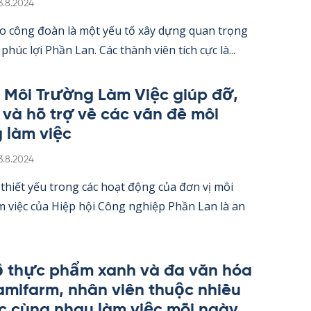
irjoitettu
3.8.2024
o công đoàn là một yếu tố xây dựng quan trọng
 phúc lợi Phần Lan. Các thành viên tích cực là...
 Môi Trường Làm Việc giúp đỡ,
 và hỗ trợ về các vấn đề môi
 làm việc
irjoitettu
3.8.2024
thiết yếu trong các hoạt động của đơn vị môi
 việc của Hiệp hội Công ng­hiệp Phần Lan là an
 thực phẩm xanh và đa văn hóa
a­mi­farm, nhân viên thuộc nhiều
c cùng nhau làm việc mỗi ngày