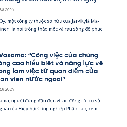
irjoitettu
3.8.2024
 Oy, một công ty thuộc sở hữu của Jär­vi­kylä Ma­
oi­nen, là nơi trồng thảo mộc và rau sống để phục
 Va­sama: “Công việc của chúng
nâng cao hiểu biết và năng lực về
ống làm việc từ quan điểm của
ân viên nước ngoài”
irjoitettu
3.8.2024
sama, người đứng đầu đơn vị lao động có trụ sở
ngoài của Hiệp hội Công ng­hiệp Phần Lan, xem
.