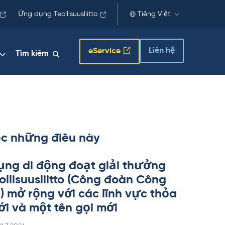
Ứng dụng Teollisuusliitto
Tiếng Việt
Liên hệ
eService
Tìm kiếm
c những điều này
ng di động đoạt giải thưởng
l­li­suus­liitto (Công đoàn Công
p) mở rộng với các lĩnh vực thỏa
i và một tên gọi mới