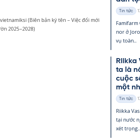
K
Tin tức
1
Thể
vietnamiksi (Biên bản ký tên – Việc đổi mới
loại
Fa­mi­farm
vườn 2025–2028)
nor ở Jo­r
vụ toàn...
Riikka
ta là 
cuộc s
một nh
K
Tin tức
1
Thể
loại
Riikka Va­
tại nước 
xét trọng..