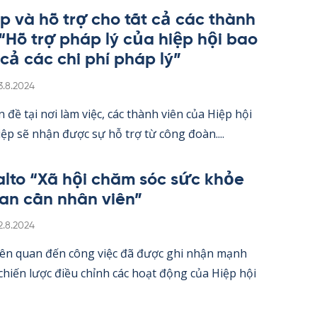
úp và hỗ trợ cho tất cả các thành
 “Hỗ trợ pháp lý của hiệp hội bao
 cả các chi phí pháp lý”
irjoitettu
3.8.2024
 đề tại nơi làm việc, các thành viên của Hiệp hội
ệp sẽ nhận được sự hỗ trợ từ công đoàn....
alto “Xã hội chăm sóc sức khỏe
an cần nhân viên”
irjoitettu
2.8.2024
iên quan đến công việc đã được ghi nhận mạnh
hiến lược điều chỉnh các hoạt động của Hiệp hội