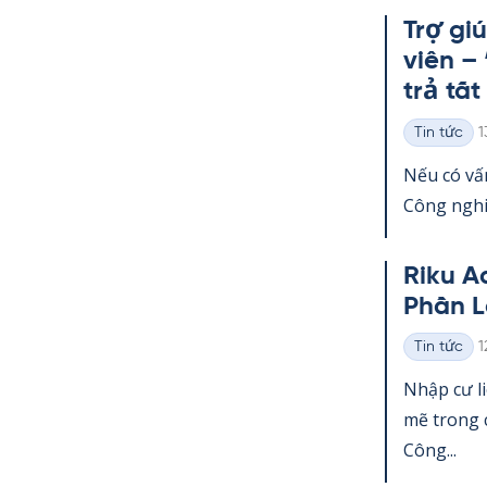
Trợ gi
viên –
trả tất
K
Tin tức
1
Thể
loại
Nếu có vấn
Công ng­hi
Riku A
Phần L
K
Tin tức
1
Thể
loại
Nhập cư l
mẽ trong c
Công...