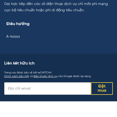
Gọi trực tiếp đến các số điện thoại dịch vụ chỉ mất phí mạng
cục bộ tiêu chuẩn hoặc phí di động tiêu chuẩn.
Điều hướng
A-kassa
Liên kết hữu ích
Trang này được bảo vệ bởi reCAPTCHA.
Chính sách bảo mật
và
Điều khoản dịch vụ
của Google được áp dụng.
Liên
Đặt
kết
mua
hữu
ích: