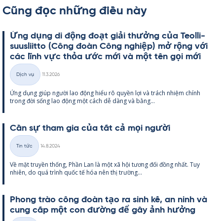
Cũng đọc những điều này
Ứng dụng di động đoạt giải thưởng của Teol­li­
suus­liitto (Công đoàn Công ng­hiệp) mở rộng với
các lĩnh vực thỏa ước mới và một tên gọi mới
Kirjoitettu
Dịch vụ
11.3.2026
Thể
Ứng dụng giúp người lao động hiểu rõ qu­yền lợi và trách nhiệm chính
loại
trong đời sống lao động một cách dễ dàng và bằng...
Cần sự tham gia của tất cả mọi người
Kirjoitettu
Tin tức
14.8.2024
Thể
Về mặt tru­yền thống, Phần Lan là một xã hội tương đối đồng nhất. Tuy
loại
nhiên, do quá trình quốc tế hóa nên thị trường...
Phong trào công đoàn tạo ra sinh kế, an ninh và
cung cấp một con đường để gây ảnh hưởng