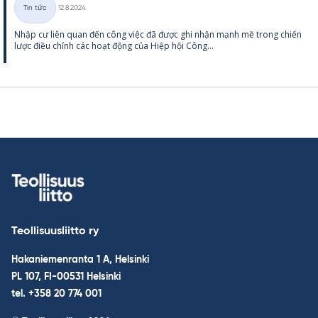
Kirjoitettu
Tin tức
12.8.2024
Thể
Nhập cư liên quan đến công việc đã được ghi nhận mạnh mẽ trong chiến
loại
lược điều chỉnh các hoạt động của Hiệp hội Công...
Teollisuusliitto ry
Hakaniemenranta 1 A, Helsinki
PL 107, FI-00531 Helsinki
tel. +358 20 774 001