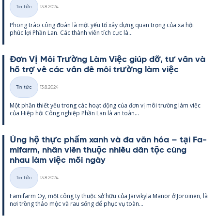
Kirjoitettu
Tin tức
13.8.2024
Thể
Phong trào công đoàn là một yếu tố xây dựng quan trọng của xã hội
loại
phúc lợi Phần Lan. Các thành viên tích cực là...
Đơn Vị Môi Trường Làm Việc giúp đỡ, tư vấn và
hỗ trợ về các vấn đề môi trường làm việc
Kirjoitettu
Tin tức
13.8.2024
Thể
Một phần thiết yếu trong các hoạt động của đơn vị môi trường làm việc
loại
của Hiệp hội Công ng­hiệp Phần Lan là an toàn...
Ủng hộ thực phẩm xanh và đa văn hóa – tại Fa­
mi­farm, nhân viên thuộc nhiều dân tộc cùng
nhau làm việc mỗi ngày
Kirjoitettu
Tin tức
13.8.2024
Thể
Fa­mi­farm Oy, một công ty thuộc sở hữu của Jär­vi­kylä Ma­nor ở Jo­roi­nen, là
loại
nơi trồng thảo mộc và rau sống để phục vụ toàn...