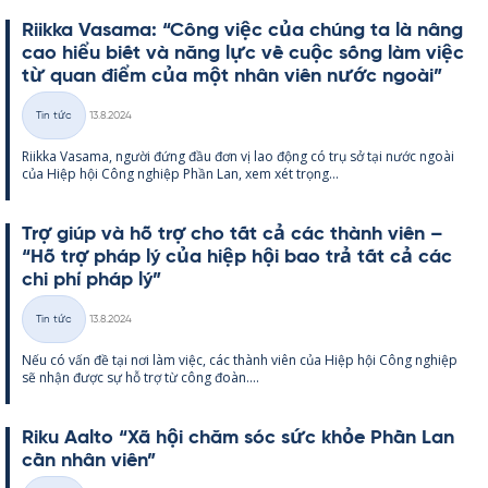
Riikka Va­sama: “Công việc của chúng ta là nâng
cao hiểu biết và năng lực về cuộc sống làm việc
từ quan điểm của một nhân viên nước ngoài”
Kirjoitettu
Tin tức
13.8.2024
Thể
Riikka Va­sama, người đứng đầu đơn vị lao động có trụ sở tại nước ngoài
loại
của Hiệp hội Công ng­hiệp Phần Lan, xem xét trọng...
Trợ giúp và hỗ trợ cho tất cả các thành viên –
“Hỗ trợ pháp lý của hiệp hội bao trả tất cả các
chi phí pháp lý”
Kirjoitettu
Tin tức
13.8.2024
Thể
Nếu có vấn đề tại nơi làm việc, các thành viên của Hiệp hội Công ng­hiệp
loại
sẽ nhận được sự hỗ trợ từ công đoàn....
Riku Aalto “Xã hội chăm sóc sức khỏe Phần Lan
cần nhân viên”