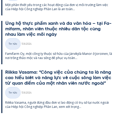
Một phần thiết yếu trong các hoạt động của đơn vị môi trường làm việc
loại
của Hiệp hội Công ng­hiệp Phần Lan là an toàn...
Ủng hộ thực phẩm xanh và đa văn hóa – tại Fa­
mi­farm, nhân viên thuộc nhiều dân tộc cùng
nhau làm việc mỗi ngày
Kirjoitettu
Tin tức
13.8.2024
Thể
Fa­mi­farm Oy, một công ty thuộc sở hữu của Jär­vi­kylä Ma­nor ở Jo­roi­nen, là
loại
nơi trồng thảo mộc và rau sống để phục vụ toàn...
Riikka Va­sama: “Công việc của chúng ta là nâng
cao hiểu biết và năng lực về cuộc sống làm việc
từ quan điểm của một nhân viên nước ngoài”
Kirjoitettu
Tin tức
13.8.2024
Thể
Riikka Va­sama, người đứng đầu đơn vị lao động có trụ sở tại nước ngoài
loại
của Hiệp hội Công ng­hiệp Phần Lan, xem xét trọng...