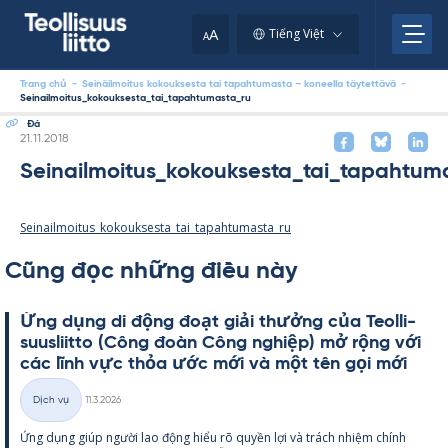
Skip
your
to
A
Tiếng Việt
A
content
clipboard.)
Trang chủ
-
Seinäilmoitus kokouksesta tai tapahtumasta – koneella täytettävä
-
Seinailmoitus_kokouksesta_tai_tapahtumasta_ru
Đá
Kirjoitettu
21.11.2018
Seinailmoitus_kokouksesta_tai_tapahtum
Seinailmoitus_kokouksesta_tai_tapahtumasta_ru
Cũng đọc những điều này
Ứng dụng di động đoạt giải thưởng của Teol­li­
suus­liitto (Công đoàn Công ng­hiệp) mở rộng với
các lĩnh vực thỏa ước mới và một tên gọi mới
Kirjoitettu
Dịch vụ
11.3.2026
Thể
Ứng dụng giúp người lao động hiểu rõ qu­yền lợi và trách nhiệm chính
loại