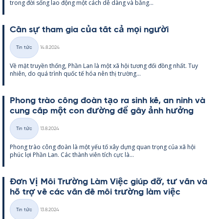
trong đời sống lao động một cách dễ dàng và bằng...
Cần sự tham gia của tất cả mọi người
Kirjoitettu
Tin tức
14.8.2024
Thể
Về mặt tru­yền thống, Phần Lan là một xã hội tương đối đồng nhất. Tuy
loại
nhiên, do quá trình quốc tế hóa nên thị trường...
Phong trào công đoàn tạo ra sinh kế, an ninh và
cung cấp một con đường để gây ảnh hưởng
Kirjoitettu
Tin tức
13.8.2024
Thể
Phong trào công đoàn là một yếu tố xây dựng quan trọng của xã hội
loại
phúc lợi Phần Lan. Các thành viên tích cực là...
Đơn Vị Môi Trường Làm Việc giúp đỡ, tư vấn và
hỗ trợ về các vấn đề môi trường làm việc
Kirjoitettu
Tin tức
13.8.2024
Thể