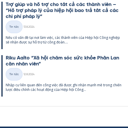
Trợ giúp và hỗ trợ cho tất cả các thành viên –
“Hỗ trợ pháp lý của hiệp hội bao trả tất cả các
chi phí pháp lý”
Kirjoitettu
Tin tức
13.8.2024
Thể
Nếu có vấn đề tại nơi làm việc, các thành viên của Hiệp hội Công ng­hiệp
loại
sẽ nhận được sự hỗ trợ từ công đoàn....
Riku Aalto “Xã hội chăm sóc sức khỏe Phần Lan
cần nhân viên”
Kirjoitettu
Tin tức
12.8.2024
Thể
Nhập cư liên quan đến công việc đã được ghi nhận mạnh mẽ trong chiến
loại
lược điều chỉnh các hoạt động của Hiệp hội Công...