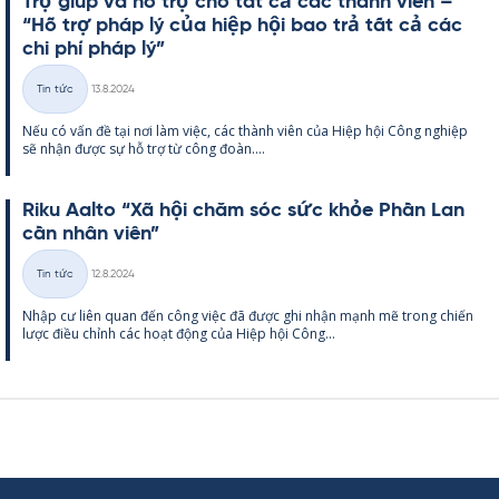
Trợ giúp và hỗ trợ cho tất cả các thành viên –
“Hỗ trợ pháp lý của hiệp hội bao trả tất cả các
chi phí pháp lý”
Kirjoitettu
Tin tức
13.8.2024
Thể
Nếu có vấn đề tại nơi làm việc, các thành viên của Hiệp hội Công ng­hiệp
loại
sẽ nhận được sự hỗ trợ từ công đoàn....
Riku Aalto “Xã hội chăm sóc sức khỏe Phần Lan
cần nhân viên”
Kirjoitettu
Tin tức
12.8.2024
Thể
Nhập cư liên quan đến công việc đã được ghi nhận mạnh mẽ trong chiến
loại
lược điều chỉnh các hoạt động của Hiệp hội Công...