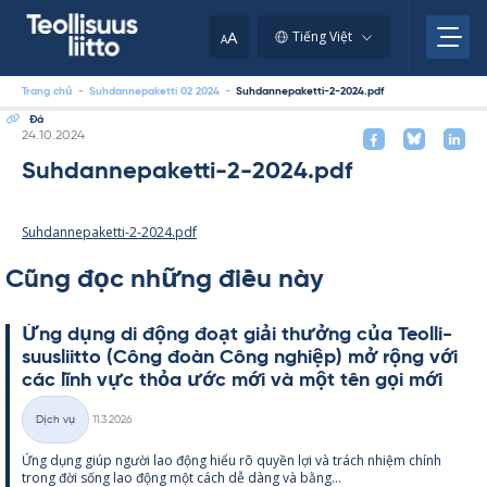
Skip
to
A
Tiếng Việt
A
content
Trang chủ
-
Suhdannepaketti 02 2024
-
Suhdannepaketti-2-2024.pdf
Đá
Kirjoitettu
24.10.2024
Suhdannepaketti-2-2024.pdf
Suhdannepaketti-2-2024.pdf
Cũng đọc những điều này
Ứng dụng di động đoạt giải thưởng của Teol­li­
suus­liitto (Công đoàn Công ng­hiệp) mở rộng với
các lĩnh vực thỏa ước mới và một tên gọi mới
Kirjoitettu
Dịch vụ
11.3.2026
Thể
Ứng dụng giúp người lao động hiểu rõ qu­yền lợi và trách nhiệm chính
loại
trong đời sống lao động một cách dễ dàng và bằng...