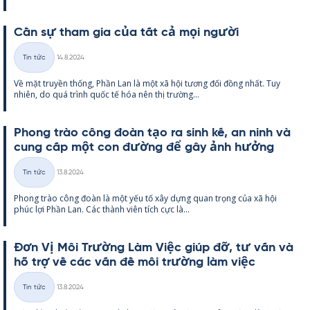
Cần sự tham gia của tất cả mọi người
Kirjoitettu
Tin tức
14.8.2024
Thể
Về mặt tru­yền thống, Phần Lan là một xã hội tương đối đồng nhất. Tuy
loại
nhiên, do quá trình quốc tế hóa nên thị trường...
Phong trào công đoàn tạo ra sinh kế, an ninh và
cung cấp một con đường để gây ảnh hưởng
Kirjoitettu
Tin tức
13.8.2024
Thể
Phong trào công đoàn là một yếu tố xây dựng quan trọng của xã hội
loại
phúc lợi Phần Lan. Các thành viên tích cực là...
Đơn Vị Môi Trường Làm Việc giúp đỡ, tư vấn và
hỗ trợ về các vấn đề môi trường làm việc
Kirjoitettu
Tin tức
13.8.2024
Thể