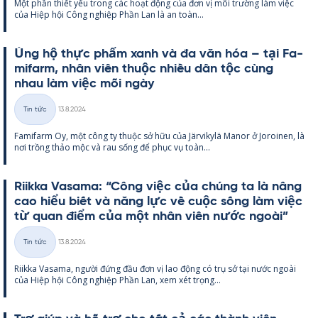
Một phần thiết yếu trong các hoạt động của đơn vị môi trường làm việc
loại
của Hiệp hội Công ng­hiệp Phần Lan là an toàn...
Ủng hộ thực phẩm xanh và đa văn hóa – tại Fa­
mi­farm, nhân viên thuộc nhiều dân tộc cùng
nhau làm việc mỗi ngày
Kirjoitettu
Tin tức
13.8.2024
Thể
Fa­mi­farm Oy, một công ty thuộc sở hữu của Jär­vi­kylä Ma­nor ở Jo­roi­nen, là
loại
nơi trồng thảo mộc và rau sống để phục vụ toàn...
Riikka Va­sama: “Công việc của chúng ta là nâng
cao hiểu biết và năng lực về cuộc sống làm việc
từ quan điểm của một nhân viên nước ngoài”
Kirjoitettu
Tin tức
13.8.2024
Thể
Riikka Va­sama, người đứng đầu đơn vị lao động có trụ sở tại nước ngoài
loại
của Hiệp hội Công ng­hiệp Phần Lan, xem xét trọng...