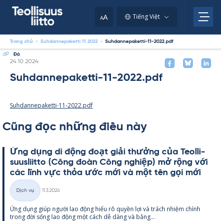
Skip
to
A
Tiếng Việt
A
content
Trang chủ
-
Suhdannepaketti 11 2022
-
Suhdannepaketti-11-2022.pdf
Đá
Kirjoitettu
24.10.2024
Suhdannepaketti-11-2022.pdf
Suhdannepaketti-11-2022.pdf
Cũng đọc những điều này
Ứng dụng di động đoạt giải thưởng của Teol­li­
suus­liitto (Công đoàn Công ng­hiệp) mở rộng với
các lĩnh vực thỏa ước mới và một tên gọi mới
Kirjoitettu
Dịch vụ
11.3.2026
Thể
Ứng dụng giúp người lao động hiểu rõ qu­yền lợi và trách nhiệm chính
loại
trong đời sống lao động một cách dễ dàng và bằng...