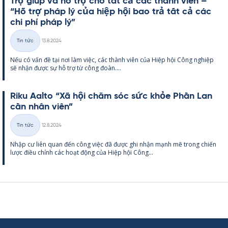
Trợ giúp và hỗ trợ cho tất cả các thành viên –
“Hỗ trợ pháp lý của hiệp hội bao trả tất cả các
chi phí pháp lý”
Kirjoitettu
Tin tức
13.8.2024
Thể
Nếu có vấn đề tại nơi làm việc, các thành viên của Hiệp hội Công ng­hiệp
loại
sẽ nhận được sự hỗ trợ từ công đoàn....
Riku Aalto “Xã hội chăm sóc sức khỏe Phần Lan
cần nhân viên”
Kirjoitettu
Tin tức
12.8.2024
Thể
Nhập cư liên quan đến công việc đã được ghi nhận mạnh mẽ trong chiến
loại
lược điều chỉnh các hoạt động của Hiệp hội Công...