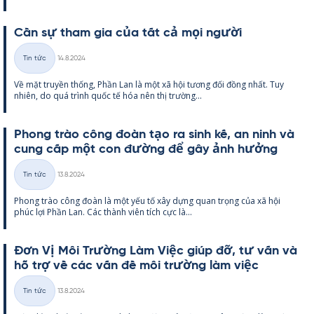
Cần sự tham gia của tất cả mọi người
Kirjoitettu
Tin tức
14.8.2024
Thể
Về mặt tru­yền thống, Phần Lan là một xã hội tương đối đồng nhất. Tuy
loại
nhiên, do quá trình quốc tế hóa nên thị trường...
Phong trào công đoàn tạo ra sinh kế, an ninh và
cung cấp một con đường để gây ảnh hưởng
Kirjoitettu
Tin tức
13.8.2024
Thể
Phong trào công đoàn là một yếu tố xây dựng quan trọng của xã hội
loại
phúc lợi Phần Lan. Các thành viên tích cực là...
Đơn Vị Môi Trường Làm Việc giúp đỡ, tư vấn và
hỗ trợ về các vấn đề môi trường làm việc
Kirjoitettu
Tin tức
13.8.2024
Thể