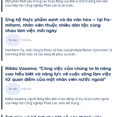
Một phần thiết yếu trong các hoạt động của đơn vị môi trường làm việc
loại
của Hiệp hội Công ng­hiệp Phần Lan là an toàn...
Ủng hộ thực phẩm xanh và đa văn hóa – tại Fa­
mi­farm, nhân viên thuộc nhiều dân tộc cùng
nhau làm việc mỗi ngày
Kirjoitettu
Tin tức
13.8.2024
Thể
Fa­mi­farm Oy, một công ty thuộc sở hữu của Jär­vi­kylä Ma­nor ở Jo­roi­nen, là
loại
nơi trồng thảo mộc và rau sống để phục vụ toàn...
Riikka Va­sama: “Công việc của chúng ta là nâng
cao hiểu biết và năng lực về cuộc sống làm việc
từ quan điểm của một nhân viên nước ngoài”
Kirjoitettu
Tin tức
13.8.2024
Thể
Riikka Va­sama, người đứng đầu đơn vị lao động có trụ sở tại nước ngoài
loại
của Hiệp hội Công ng­hiệp Phần Lan, xem xét trọng...