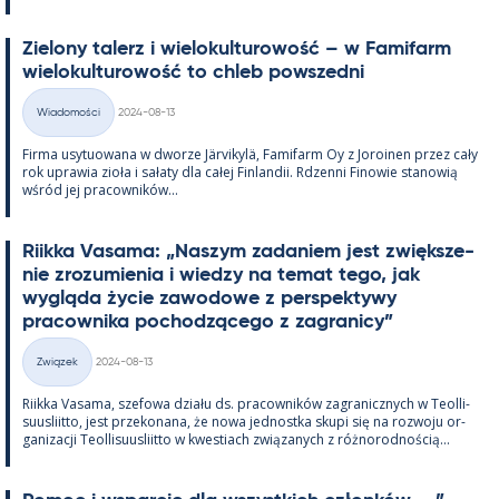
Zie­lony ta­lerz i wie­lo­kul­tu­rowość – w Fa­mi­farm
wie­lo­kul­tu­rowość to ch­leb powszedni
Kirjoitettu
Wiadomości
2024-08-13
Kategorie
Firma usy­tuowana w dworze Jär­vi­kylä, Fa­mi­farm Oy z Jo­roi­nen przez cały
rok uprawia zioła i sałaty dla całej Fin­lan­dii. Rdzenni Fi­nowie sta­nowią
wśród jej pracow­ników...
Riikka Va­sama: „Naszym za­da­niem jest zwiększe­
nie zrozu­mie­nia i wiedzy na te­mat tego, jak
wygląda życie zawo­dowe z pers­pek­tywy
pracow­nika poc­hodzącego z za­gra­nicy”
Kirjoitettu
Związek
2024-08-13
Kategorie
Riikka Va­sama, sze­fowa działu ds. pracow­ników za­gra­nicz­nych w Teol­li­
suus­liitto, jest prze­ko­nana, że nowa jed­nostka skupi się na rozwoju or­
ga­nizacji Teol­li­suus­liitto w kwes­tiach związa­nych z róż­no­rod­nością...