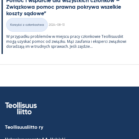
Po­moc i ws­parcie dla wszyst­kich członków – ”
Związ­kowa po­moc prawna pok­rywa wszel­kie
koszty są­dowe”
Kirjoitettu
Korzyści z członkostwa
2024-08-13
Kategorie
W przy­padku problemów w miejscu pracy człon­kowie Teol­li­suus­liit
mogą uzys­kać po­moc od związku. Mąż zau­fa­nia i eks­perci związ­kowi
do­radzają im w trud­nych sprawach. Jeśli zajdzie...
Teollisuusliitto ry