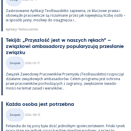
Kategorie
Zas­to­sowa­nie Apli­kacji Teol­li­suus­liitto za­pew­nia, że kluczowe prawa i
obowiązki pracow­nicze są rozu­miane przez jak największą liczbę osób –
w sposób jasny, moż­liwy do osiąg­nięcia i...
Aplikacji Teollisuusliitto
Te­kijä: „Przyszłość jest w naszych rę­kach” –
związ­kowi am­ba­sa­dorzy po­pu­la­ryzują przesła­nie
związku
Kirjoitettu
Związek
2026-02-17
Kategorie
Związek Zawo­dowy Pracow­ników Prze­mysłu (Teol­li­suus­liitto) roz­począł
działa­nie związ­kowych am­ba­sa­dorów. Ce­lem pro­gramu jest ochrona
praw pracow­ników poc­hodzących z za­gra­nicy, zwiększe­nie świa­do­
mości na te­mat za­sad i wa­runków...
Każda osoba jest potrzebna
Kirjoitettu
Związek
2024-08-13
Kategorie
Fin­lan­dia do tej pory była dość jed­no­li­tym społeczeństwem. Fiński ry­nek
pracy staje się jed­nak co­raz bardziej między­na­ro­dowy, a przez to