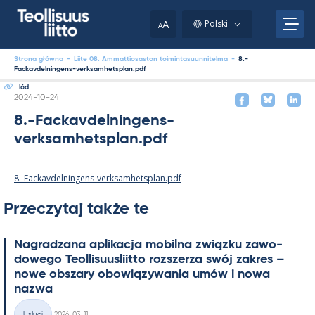
Skip
to
A
Polski
A
content
Strona główna
-
Liite 08. Ammattiosaston toimintasuunnitelma
-
8.-
Fackavdelningens-verksamhetsplan.pdf
lód
Kirjoitettu
2024-10-24
8.-Fackavdelningens-
verksamhetsplan.pdf
8.-Fackavdelningens-verksamhetsplan.pdf
Przeczytaj także te
Na­gradzana apli­kacja mo­bilna związku zawo­
dowego Teol­li­suus­liitto rozszerza swój za­kres –
nowe obszary obowiązywa­nia umów i nowa
nazwa
Kirjoitettu
Usługi
2026-03-11