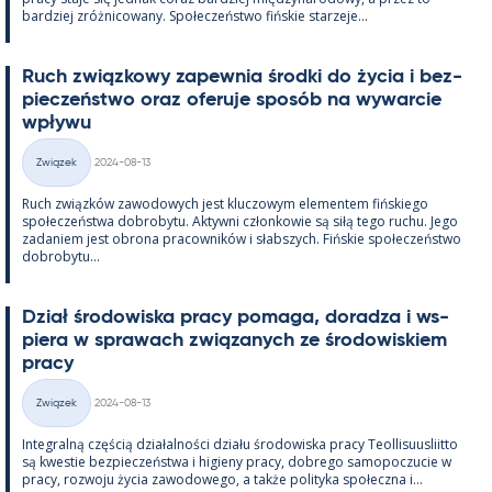
bardziej zróż­nicowany. Społeczeństwo fińs­kie starzeje...
Ruch związ­kowy za­pew­nia środki do życia i bez­
pieczeństwo oraz ofe­ruje sposób na wywarcie
wpływu
Kirjoitettu
Związek
2024-08-13
Kategorie
Ruch związków zawo­dowych jest kluczowym ele­men­tem fińs­kiego
społeczeństwa do­bro­bytu. Ak­tywni człon­kowie są siłą tego ruchu. Jego
za­da­niem jest obrona pracow­ników i słabszych. Fińs­kie społeczeństwo
do­bro­bytu...
Dział śro­dowiska pracy po­maga, do­radza i ws­
piera w sprawach związa­nych ze śro­dowis­kiem
pracy
Kirjoitettu
Związek
2024-08-13
Kategorie
In­te­gralną częścią działal­ności działu śro­dowiska pracy Teol­li­suus­liitto
są kwes­tie bez­pieczeństwa i hi­gieny pracy, dobrego sa­mo­poczucie w
pracy, rozwoju życia zawo­dowego, a także po­li­tyka społeczna i...