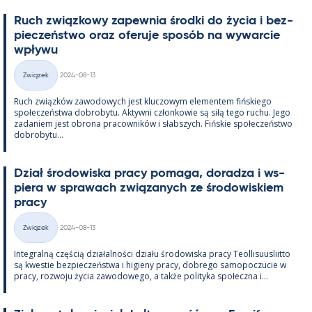
Ruch związ­kowy za­pew­nia środki do życia i bez­
pieczeństwo oraz ofe­ruje sposób na wywarcie
wpływu
Kirjoitettu
Związek
2024-08-13
Kategorie
Ruch związków zawo­dowych jest kluczowym ele­men­tem fińs­kiego
społeczeństwa do­bro­bytu. Ak­tywni człon­kowie są siłą tego ruchu. Jego
za­da­niem jest obrona pracow­ników i słabszych. Fińs­kie społeczeństwo
do­bro­bytu...
Dział śro­dowiska pracy po­maga, do­radza i ws­
piera w sprawach związa­nych ze śro­dowis­kiem
pracy
Kirjoitettu
Związek
2024-08-13
Kategorie
In­te­gralną częścią działal­ności działu śro­dowiska pracy Teol­li­suus­liitto
są kwes­tie bez­pieczeństwa i hi­gieny pracy, dobrego sa­mo­poczucie w
pracy, rozwoju życia zawo­dowego, a także po­li­tyka społeczna i...