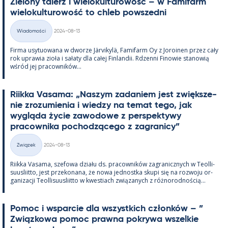
Zie­lony ta­lerz i wie­lo­kul­tu­rowość – w Fa­mi­farm
wie­lo­kul­tu­rowość to ch­leb powszedni
Kirjoitettu
Wiadomości
2024-08-13
Kategorie
Firma usy­tuowana w dworze Jär­vi­kylä, Fa­mi­farm Oy z Jo­roi­nen przez cały
rok uprawia zioła i sałaty dla całej Fin­lan­dii. Rdzenni Fi­nowie sta­nowią
wśród jej pracow­ników...
Riikka Va­sama: „Naszym za­da­niem jest zwiększe­
nie zrozu­mie­nia i wiedzy na te­mat tego, jak
wygląda życie zawo­dowe z pers­pek­tywy
pracow­nika poc­hodzącego z za­gra­nicy”
Kirjoitettu
Związek
2024-08-13
Kategorie
Riikka Va­sama, sze­fowa działu ds. pracow­ników za­gra­nicz­nych w Teol­li­
suus­liitto, jest prze­ko­nana, że nowa jed­nostka skupi się na rozwoju or­
ga­nizacji Teol­li­suus­liitto w kwes­tiach związa­nych z róż­no­rod­nością...
Po­moc i ws­parcie dla wszyst­kich członków – ”
Związ­kowa po­moc prawna pok­rywa wszel­kie