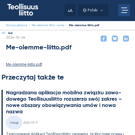
Skip
to
A
Polski
A
content
Strona główna
-
Me olemme liitto -esite
-
Me-olemme-liitto.pdf
lód
Kirjoitettu
2024-10-24
Me-olemme-liitto.pdf
Me-olemme-liitto.pdf
Przeczytaj także te
Na­gradzana apli­kacja mo­bilna związku zawo­
dowego Teol­li­suus­liitto rozszerza swój za­kres –
nowe obszary obowiązywa­nia umów i nowa
nazwa
Kirjoitettu
Usługi
2026-03-11
Kategorie
Zas­to­sowa­nie Apli­kacji Teol­li­suus­liitto za­pew­nia, że kluczowe prawa i