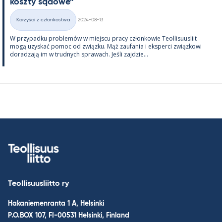
koszty są­dowe”
Kirjoitettu
Korzyści z członkostwa
2024-08-13
Kategorie
W przy­padku problemów w miejscu pracy człon­kowie Teol­li­suus­liit
mogą uzys­kać po­moc od związku. Mąż zau­fa­nia i eks­perci związ­kowi
do­radzają im w trud­nych sprawach. Jeśli zajdzie...
Teollisuusliitto ry
Hakaniemenranta 1 A, Helsinki
P.O.BOX 107, FI-00531 Helsinki, Finland