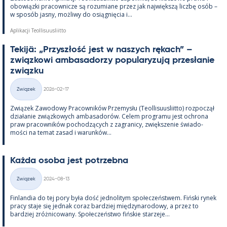
obowiązki pracow­nicze są rozu­miane przez jak największą liczbę osób –
w sposób jasny, moż­liwy do osiąg­nięcia i...
Aplikacji Teollisuusliitto
Te­kijä: „Przyszłość jest w naszych rę­kach” –
związ­kowi am­ba­sa­dorzy po­pu­la­ryzują przesła­nie
związku
Kirjoitettu
Związek
2026-02-17
Kategorie
Związek Zawo­dowy Pracow­ników Prze­mysłu (Teol­li­suus­liitto) roz­począł
działa­nie związ­kowych am­ba­sa­dorów. Ce­lem pro­gramu jest ochrona
praw pracow­ników poc­hodzących z za­gra­nicy, zwiększe­nie świa­do­
mości na te­mat za­sad i wa­runków...
Każda osoba jest potrzebna
Kirjoitettu
Związek
2024-08-13
Kategorie
Fin­lan­dia do tej pory była dość jed­no­li­tym społeczeństwem. Fiński ry­nek
pracy staje się jed­nak co­raz bardziej między­na­ro­dowy, a przez to
bardziej zróż­nicowany. Społeczeństwo fińs­kie starzeje...