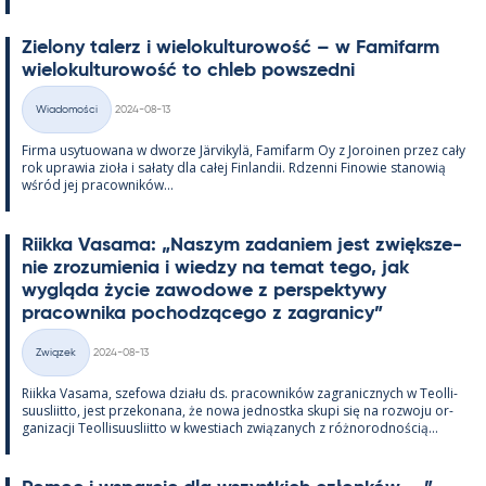
Zie­lony ta­lerz i wie­lo­kul­tu­rowość – w Fa­mi­farm
wie­lo­kul­tu­rowość to ch­leb powszedni
Kirjoitettu
Wiadomości
2024-08-13
Kategorie
Firma usy­tuowana w dworze Jär­vi­kylä, Fa­mi­farm Oy z Jo­roi­nen przez cały
rok uprawia zioła i sałaty dla całej Fin­lan­dii. Rdzenni Fi­nowie sta­nowią
wśród jej pracow­ników...
Riikka Va­sama: „Naszym za­da­niem jest zwiększe­
nie zrozu­mie­nia i wiedzy na te­mat tego, jak
wygląda życie zawo­dowe z pers­pek­tywy
pracow­nika poc­hodzącego z za­gra­nicy”
Kirjoitettu
Związek
2024-08-13
Kategorie
Riikka Va­sama, sze­fowa działu ds. pracow­ników za­gra­nicz­nych w Teol­li­
suus­liitto, jest prze­ko­nana, że nowa jed­nostka skupi się na rozwoju or­
ga­nizacji Teol­li­suus­liitto w kwes­tiach związa­nych z róż­no­rod­nością...