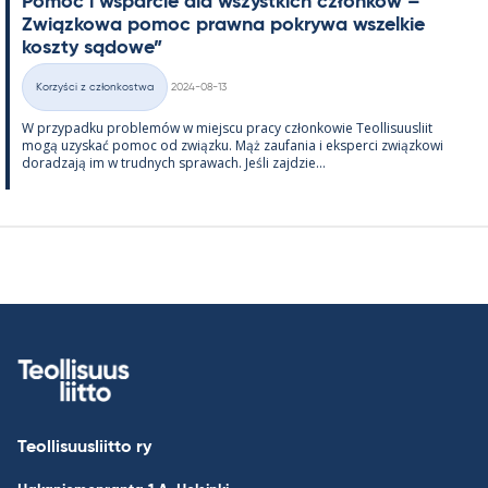
Po­moc i ws­parcie dla wszyst­kich członków – ”
Związ­kowa po­moc prawna pok­rywa wszel­kie
koszty są­dowe”
Kirjoitettu
Korzyści z członkostwa
2024-08-13
Kategorie
W przy­padku problemów w miejscu pracy człon­kowie Teol­li­suus­liit
mogą uzys­kać po­moc od związku. Mąż zau­fa­nia i eks­perci związ­kowi
do­radzają im w trud­nych sprawach. Jeśli zajdzie...
Teollisuusliitto ry