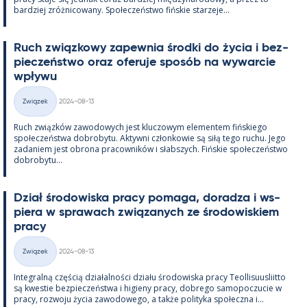
bardziej zróż­nicowany. Społeczeństwo fińs­kie starzeje...
Ruch związ­kowy za­pew­nia środki do życia i bez­
pieczeństwo oraz ofe­ruje sposób na wywarcie
wpływu
Kirjoitettu
Związek
2024-08-13
Kategorie
Ruch związków zawo­dowych jest kluczowym ele­men­tem fińs­kiego
społeczeństwa do­bro­bytu. Ak­tywni człon­kowie są siłą tego ruchu. Jego
za­da­niem jest obrona pracow­ników i słabszych. Fińs­kie społeczeństwo
do­bro­bytu...
Dział śro­dowiska pracy po­maga, do­radza i ws­
piera w sprawach związa­nych ze śro­dowis­kiem
pracy
Kirjoitettu
Związek
2024-08-13
Kategorie
In­te­gralną częścią działal­ności działu śro­dowiska pracy Teol­li­suus­liitto
są kwes­tie bez­pieczeństwa i hi­gieny pracy, dobrego sa­mo­poczucie w
pracy, rozwoju życia zawo­dowego, a także po­li­tyka społeczna i...