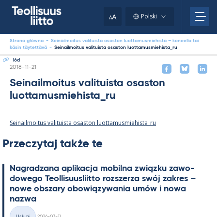
Skip
to
A
Polski
A
content
Strona główna
-
Seinäilmoitus valituista osaston luottamusmiehistä – koneella tai
käsin täytettävä
-
Seinailmoitus valituista osaston luottamusmiehista_ru
lód
Kirjoitettu
2018-11-21
Seinailmoitus valituista osaston
luottamusmiehista_ru
Seinailmoitus valituista osaston luottamusmiehista_ru
Przeczytaj także te
Na­gradzana apli­kacja mo­bilna związku zawo­
dowego Teol­li­suus­liitto rozszerza swój za­kres –
nowe obszary obowiązywa­nia umów i nowa
nazwa
Kirjoitettu
Usługi
2026-03-11