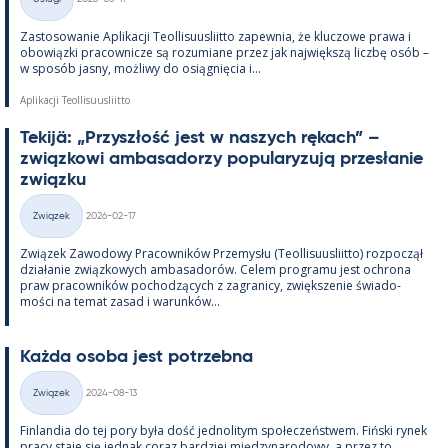
Kategorie
Zas­to­sowa­nie Apli­kacji Teol­li­suus­liitto za­pew­nia, że kluczowe prawa i
obowiązki pracow­nicze są rozu­miane przez jak największą liczbę osób –
w sposób jasny, moż­liwy do osiąg­nięcia i...
Aplikacji Teollisuusliitto
Te­kijä: „Przyszłość jest w naszych rę­kach” –
związ­kowi am­ba­sa­dorzy po­pu­la­ryzują przesła­nie
związku
Kirjoitettu
Związek
2026-02-17
Kategorie
Związek Zawo­dowy Pracow­ników Prze­mysłu (Teol­li­suus­liitto) roz­począł
działa­nie związ­kowych am­ba­sa­dorów. Ce­lem pro­gramu jest ochrona
praw pracow­ników poc­hodzących z za­gra­nicy, zwiększe­nie świa­do­
mości na te­mat za­sad i wa­runków...
Każda osoba jest potrzebna
Kirjoitettu
Związek
2024-08-13
Kategorie
Fin­lan­dia do tej pory była dość jed­no­li­tym społeczeństwem. Fiński ry­nek
pracy staje się jed­nak co­raz bardziej między­na­ro­dowy, a przez to